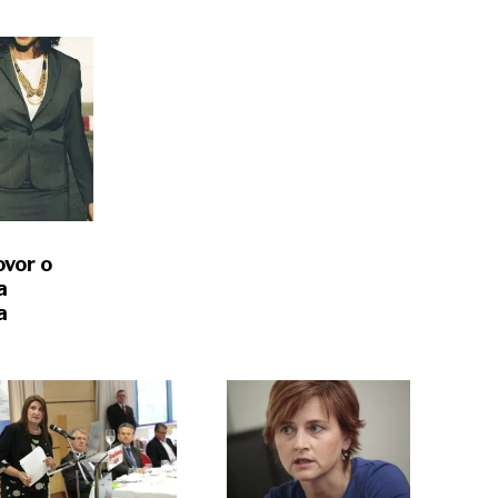
vor o
a
a