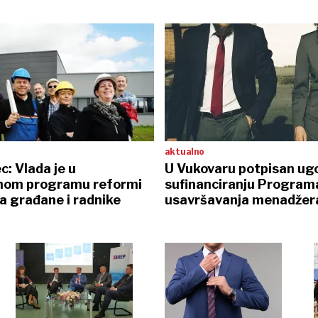
aktualno
: Vlada je u
U Vukovaru potpisan ugo
nom programu reformi
sufinanciranju Program
a građane i radnike
usavršavanja menadžer