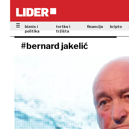
biznis i
tvrtke i
financije
kripto
politika
tržišta
#bernard jakelić