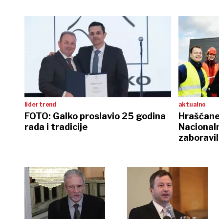
lider trend
aktualno
FOTO: Galko proslavio 25 godina
Hrašćanec
rada i tradicije
Nacional
zaboravil