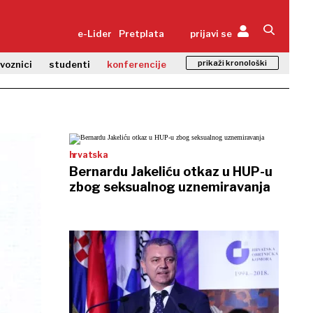
e-Lider
Pretplata
prijavi se
prikaži kronološki
zvoznici
studenti
konferencije
hrvatska
Bernardu Jakeliću otkaz u HUP-u
zbog seksualnog uznemiravanja