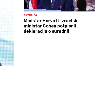
aktualno
Ministar Horvat i izraelski
ministar Cohen potpisali
deklaraciju o suradnji