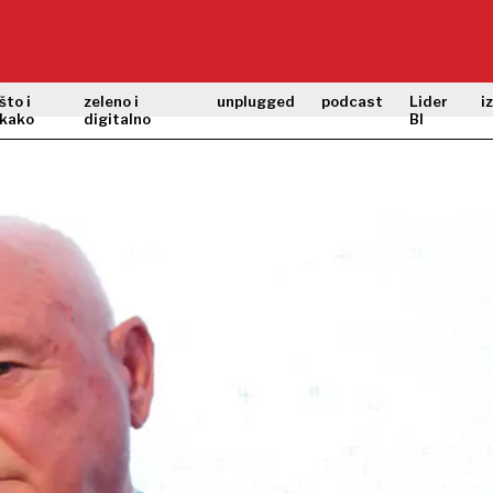
što i
zeleno i
unplugged
podcast
Lider
i
kako
digitalno
BI