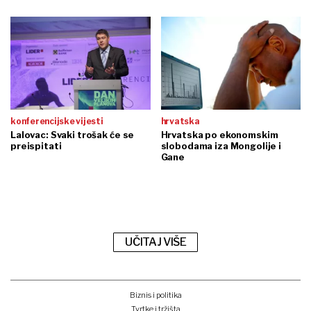
konferencijske vijesti
hrvatska
Lalovac: Svaki trošak će se
Hrvatska po ekonomskim
preispitati
slobodama iza Mongolije i
Gane
UČITAJ VIŠE
Biznis i politika
Tvrtke i tržišta