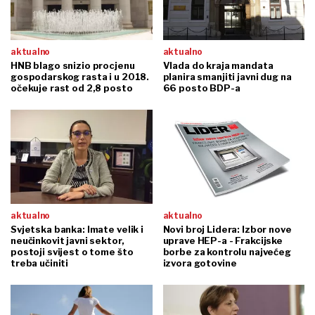
aktualno
aktualno
HNB blago snizio procjenu
Vlada do kraja mandata
gospodarskog rasta i u 2018.
planira smanjiti javni dug na
očekuje rast od 2,8 posto
66 posto BDP-a
aktualno
aktualno
Svjetska banka: Imate velik i
Novi broj Lidera: Izbor nove
neučinkovit javni sektor,
uprave HEP-a - Frakcijske
postoji svijest o tome što
borbe za kontrolu najvećeg
treba učiniti
izvora gotovine