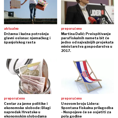
aktualno
preporučeno
Državna i kućna potrošnja
Martina Dalić: Preispitivanje
glavni oslonac njemačkog i
parafiskalnih nameta bit će
španjolskog rasta
jedno od najvažnijih projekata
ministarstva gospodarstva u
2017.
preporučeno
preporučeno
Centar za javne politike i
U novom broju Lidera:
ekonomske slobode: Blagi
Spontana fiskalna prilagodba
napredak Hrvatske u
- Nuspojave će se osjetiti za
ekonomskim slobodama
pola godine