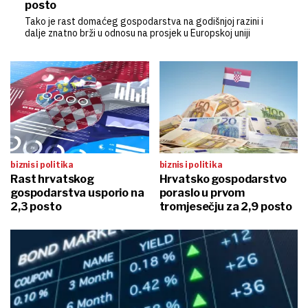
posto
Tako je rast domaćeg gospodarstva na godišnjoj razini i
dalje znatno brži u odnosu na prosjek u Europskoj uniji
biznis i politika
biznis i politika
Rast hrvatskog
Hrvatsko gospodarstvo
gospodarstva usporio na
poraslo u prvom
2,3 posto
tromjesečju za 2,9 posto