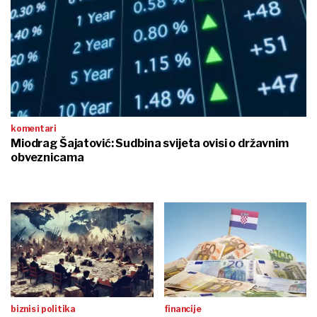
komentari
Miodrag Šajatović: Sudbina svijeta ovisi o državnim
obveznicama
biznis i politika
financije