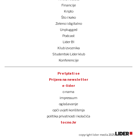
Financije
Kripto
Što i kako
Zeleno i digitalno
Unplugged
Podcast
Lider BI
Klub izvoznika
Studentski Lider klub
Konferencije
Pretplati se
Prijava na newsletter
e-lider
o nama
impressum
oglašavanje
opći uvjeti korištenja
politika privatnosti i kolačića
tocno.hr
copyright lider media 2025.