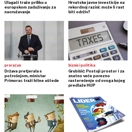
Ulagači traže priliku u
Hrvatske javne investicije na
europskom zaduživanju za
rekordnoj razini: može li rast
naoružavanje
biti održiv?
proračun
biznis i politika
Država pretjerala s
Grubišić: Postoji prostor i za
potrošnjom, ministar
znatno veće porezno
Primorac traži hitne uštede
rasterećenje od ovoga kojeg
predlaže HUP