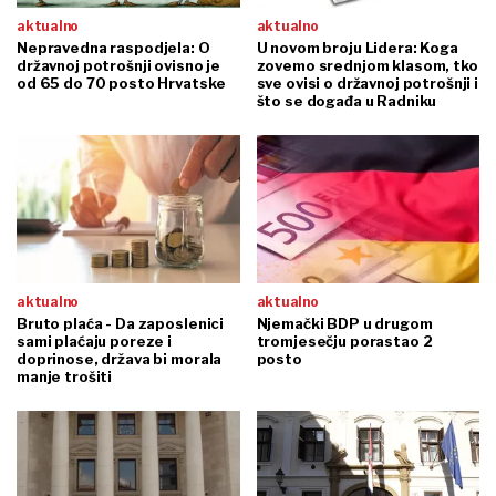
aktualno
aktualno
Nepravedna raspodjela: O
U novom broju Lidera: Koga
državnoj potrošnji ovisno je
zovemo srednjom klasom, tko
od 65 do 70 posto Hrvatske
sve ovisi o državnoj potrošnji i
što se događa u Radniku
aktualno
aktualno
Bruto plaća - Da zaposlenici
Njemački BDP u drugom
sami plaćaju poreze i
tromjesečju porastao 2
doprinose, država bi morala
posto
manje trošiti