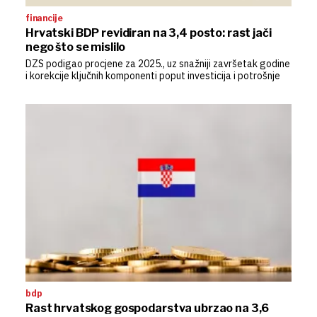
financije
Hrvatski BDP revidiran na 3,4 posto: rast jači
nego što se mislilo
DZS podigao procjene za 2025., uz snažniji završetak godine
i korekcije ključnih komponenti poput investicija i potrošnje
bdp
Rast hrvatskog gospodarstva ubrzao na 3,6