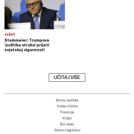
svijet
Steinmeier: Trumpova
'politika straha' prijeti
svjetskoj sigurnosti
UČITAJ VIŠE
Biznis i politika
Tvrtke i tržišta
Financije
Kripto
Što i kako
Zeleno i digitalno