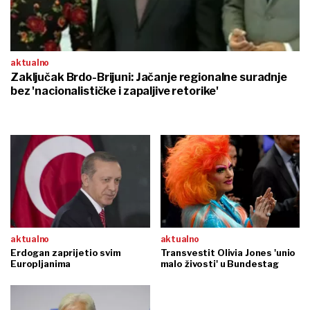
aktualno
Zaključak Brdo-Brijuni: Jačanje regionalne suradnje
bez 'nacionalističke i zapaljive retorike'
aktualno
aktualno
Erdogan zaprijetio svim
Transvestit Olivia Jones 'unio
Europljanima
malo živosti' u Bundestag