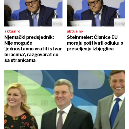
aktualno
aktualno
Njemački predsjednik:
Steinmeier: Članice EU
Nije moguće
moraju poštivati odluku o
'jednostavno vratiti stvar
preseljenju izbjeglica
biračima', razgovarat ću
sa strankama