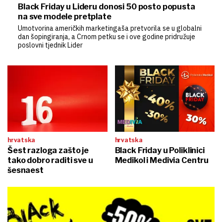
Black Friday u Lideru donosi 50 posto popusta
na sve modele pretplate
Umotvorina američkih marketingaša pretvorila se u globalni
dan šopingiranja, a Crnom petku se i ove godine pridružuje
poslovni tjednik Lider
hrvatska
hrvatska
Šest razloga zašto je
Black Friday u Poliklinici
tako dobro raditi sve u
Medikol i Medivia Centru
šesnaest