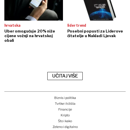
hrvatska
lider trend
Uber omogućuje 20% niže
Posebni popusti za Liderove
cijene vožnji na hrvatskoj
čitatelje u Nakladi Ljevak
obali
UČITAJ VIŠE
Biznis i politika
Tvrtke i tržišta
Financije
Kripto
Što i kako
Zeleno i digitalno