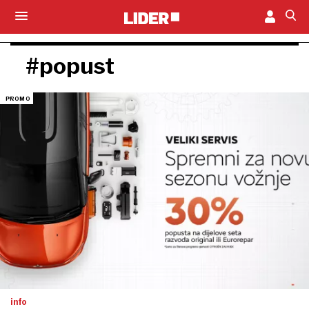
#popust
info