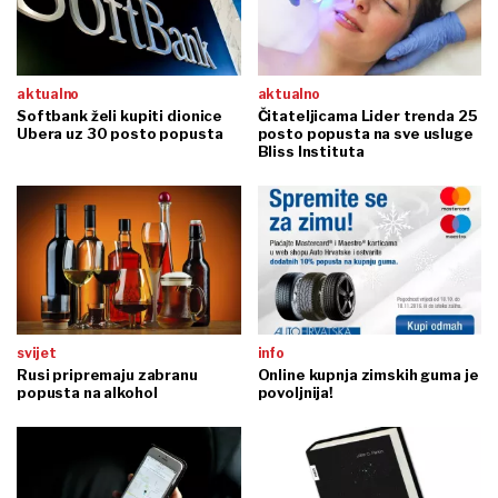
aktualno
aktualno
Softbank želi kupiti dionice
Čitateljicama Lider trenda 25
Ubera uz 30 posto popusta
posto popusta na sve usluge
Bliss Instituta
svijet
info
Rusi pripremaju zabranu
Online kupnja zimskih guma je
popusta na alkohol
povoljnija!