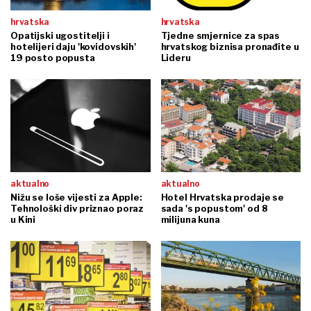
hrvatska
hrvatska
Opatijski ugostitelji i
Tjedne smjernice za spas
hotelijeri daju 'kovidovskih'
hrvatskog biznisa pronađite u
19 posto popusta
Lideru
aktualno
aktualno
Nižu se loše vijesti za Apple:
Hotel Hrvatska prodaje se
Tehnološki div priznao poraz
sada 's popustom' od 8
u Kini
milijuna kuna