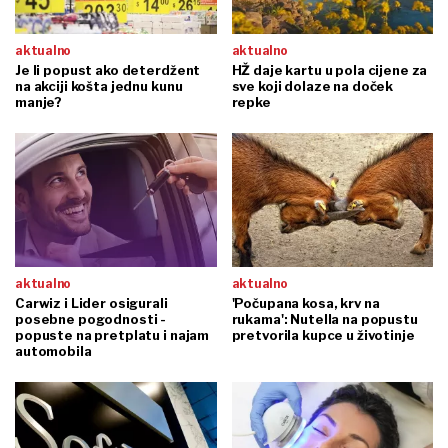
aktualno
aktualno
Je li popust ako deterdžent
HŽ daje kartu u pola cijene za
na akciji košta jednu kunu
sve koji dolaze na doček
manje?
repke
aktualno
aktualno
Carwiz i Lider osigurali
'Počupana kosa, krv na
posebne pogodnosti -
rukama': Nutella na popustu
popuste na pretplatu i najam
pretvorila kupce u životinje
automobila