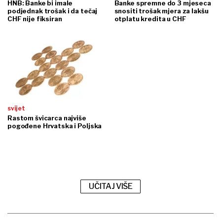
HNB: Banke bi imale
Banke spremne do 3 mjeseca
podjednak trošak i da tečaj
snositi trošak mjera za lakšu
CHF nije fiksiran
otplatu kredita u CHF
svijet
Rastom švicarca najviše
pogođene Hrvatska i Poljska
UČITAJ VIŠE