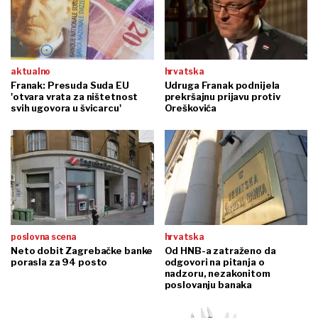
aktualno
hrvatska
Franak: Presuda Suda EU
Udruga Franak podnijela
'otvara vrata za ništetnost
prekršajnu prijavu protiv
svih ugovora u švicarcu'
Oreškovića
poslovna scena
hrvatska
Neto dobit Zagrebačke banke
Od HNB-a zatraženo da
porasla za 94 posto
odgovori na pitanja o
nadzoru, nezakonitom
poslovanju banaka