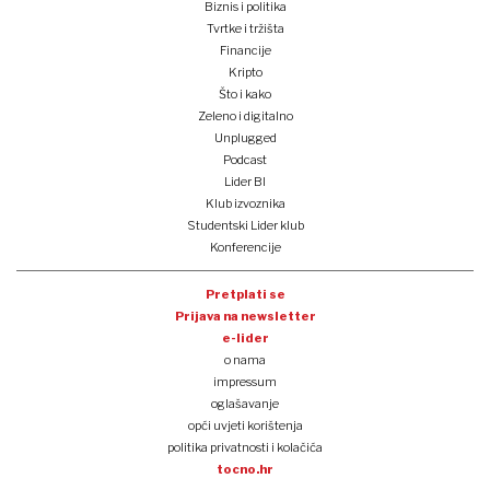
Biznis i politika
Tvrtke i tržišta
Financije
Kripto
Što i kako
Zeleno i digitalno
Unplugged
Podcast
Lider BI
Klub izvoznika
Studentski Lider klub
Konferencije
Pretplati se
Prijava na newsletter
e-lider
o nama
impressum
oglašavanje
opći uvjeti korištenja
politika privatnosti i kolačića
tocno.hr