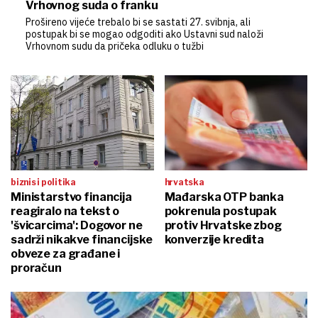
Vrhovnog suda o franku
Prošireno vijeće trebalo bi se sastati 27. svibnja, ali
postupak bi se mogao odgoditi ako Ustavni sud naloži
Vrhovnom sudu da pričeka odluku o tužbi
biznis i politika
hrvatska
Ministarstvo financija
Mađarska OTP banka
reagiralo na tekst o
pokrenula postupak
'švicarcima': Dogovor ne
protiv Hrvatske zbog
sadrži nikakve financijske
konverzije kredita
obveze za građane i
proračun