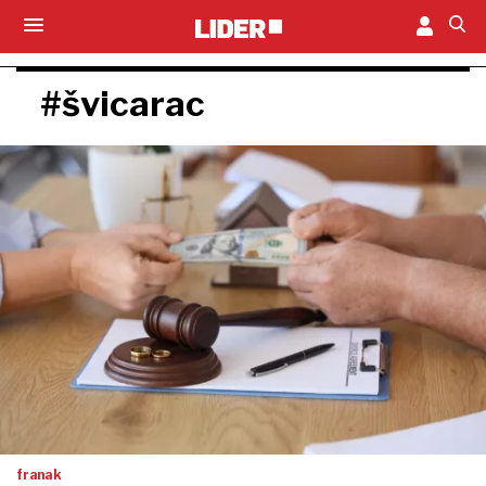
#švicarac
franak