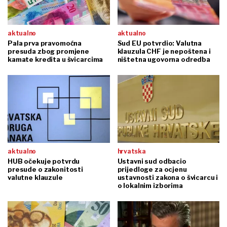
aktualno
aktualno
Pala prva pravomoćna
Sud EU potvrdio: Valutna
presuda zbog promjene
klauzula CHF je nepoštena i
kamate kredita u švicarcima
ništetna ugovorna odredba
aktualno
hrvatska
HUB očekuje potvrdu
Ustavni sud odbacio
presude o zakonitosti
prijedloge za ocjenu
valutne klauzule
ustavnosti zakona o švicarcu i
o lokalnim izborima