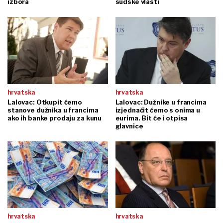
izbora
sudske vlasti
hrvatska
hrvatska
Lalovac: Otkupit ćemo
Lalovac: Dužnike u francima
stanove dužnika u francima
izjednačit ćemo s onima u
ako ih banke prodaju za kunu
eurima. Bit će i otpisa
glavnice
hrvatska
hrvatska