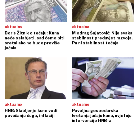
aktualno
aktualno
Boris Žitnik o tečaju: Kuna
Miodrag Šajatović: Nije svaka
neće oslabjeti, sad ćemo biti
stabilnost preduvjet razvoja.
sretni ako ne bude previše
Pa ni stabilnost tečaja
jačala
aktualno
aktualno
HNB: Slabljenje kune vodi
Povoljna gospodarska
povećanju duga, inflaciji
kretanja jačaju kunu, uvjetuju
intervencije HNB-a