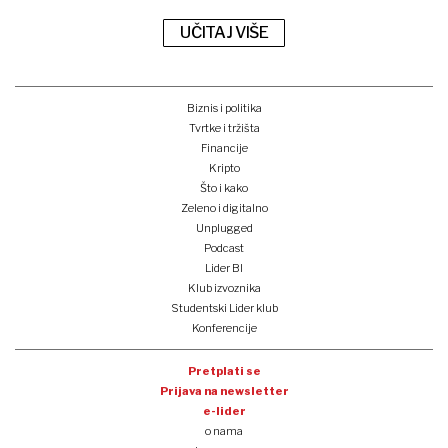
UČITAJ VIŠE
Biznis i politika
Tvrtke i tržišta
Financije
Kripto
Što i kako
Zeleno i digitalno
Unplugged
Podcast
Lider BI
Klub izvoznika
Studentski Lider klub
Konferencije
Pretplati se
Prijava na newsletter
e-lider
o nama