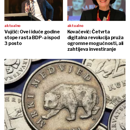
aktualno
aktualno
Vujčić: Ove i iduće godine
Kovačević: Četvrta
stope rasta BDP-a ispod
digitalna revolucija pruža
3 posto
ogromne mogućnosti, ali
zahtijeva investiranje