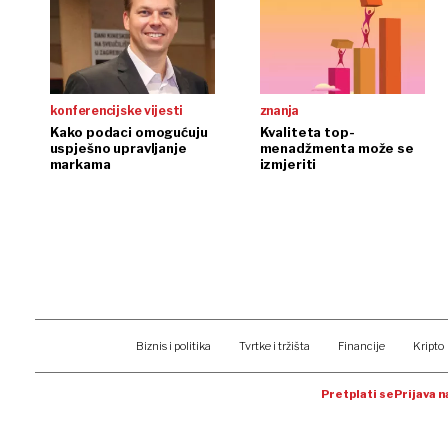
konferencijske vijesti
znanja
Kako podaci omogućuju
Kvaliteta top-
uspješno upravljanje
menadžmenta može se
markama
izmjeriti
Biznis i politika
Tvrtke i tržišta
Financije
Kripto
Pretplati se
Prijava 