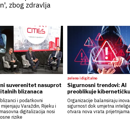
n', zbog zdravlja
zeleno i digitalno
ni suverenitet nasuprot
Sigurnosni trendovi: AI
gitalnih blizanaca
preoblikuje kibernetičk
i blizanci i podatkovni
Organizacije balansiraju inovac
mijenjaju Varaždin, Rijeku i
sigurnost dok umjetna intelige
 masovna digitalizacija nosi
otvara nova vrata prijetnjama i
osne rizike