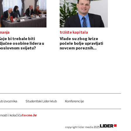
znanja
tržište kapitala
oje bi trebale biti
Vlade su zbog krize
ključne osobine lidera u
počele bolje upravljati
poslovnom svijetu?
novcem poreznih
obveznika
ub izvoznika
Studentski Lider klub
Konferencije
tnosti i kolačića
tocno.hr
copyright lider media 2025.