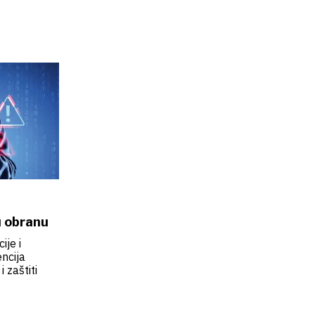
u obranu
ije i
ncija
 zaštiti