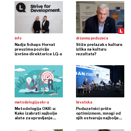
info
državna poduzeća
Nadja Schaps Horvat
Stiže prelazak s kulture
preuzima poziciju
izlika na kulturu
izvršne direktorice LQ-a
rezultata?
metodologija okr-a
hrvatska
Metodologija OKR-a:
Poduzetnici pršte
Kako izabrati najbolje
optimizmom, mnogi od
alate za upravljanje
njih ostvaruju najbolje
ciljevima i ključnim
rezultate ikada
rezultatima