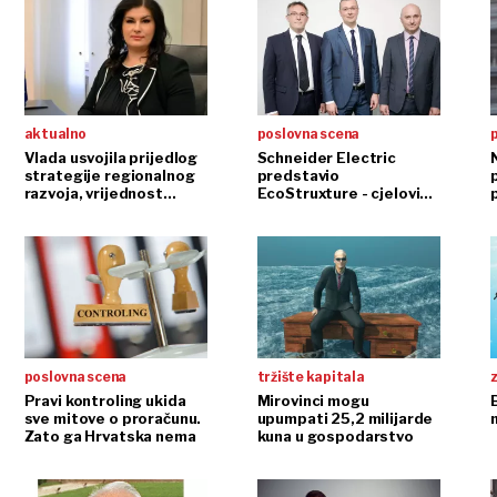
aktualno
poslovna scena
Vlada usvojila prijedlog
Schneider Electric
strategije regionalnog
predstavio
razvoja, vrijednost
EcoStruxture - cjeloviti
mjera 32 milijarde kuna
pristup rješavanju
problema upravljanja
energijom i
energetskom
učinkovitošću
poslovna scena
tržište kapitala
Pravi kontroling ukida
Mirovinci mogu
sve mitove o proračunu.
upumpati 25,2 milijarde
Zato ga Hrvatska nema
kuna u gospodarstvo