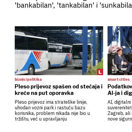
'bankabilan', 'tankabilan' i 'sunkabila
biznis i politika
smart cities
Pleso prijevoz spašen od stečaja i
Podatkov
kreće na put oporavka
AI-ja i di
Pleso prijevoz ima strateške linije,
AI, digitaln
uhodan vozni park i rastuću bazu
suverenitet 
korisnika, problem nikada nije bio u
Zagreb, ali
tržištu, već u upravljanju
nove sigurn