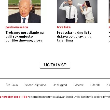
poslovna scena
hrvatska
Trebamo upravljanje na
Hrvatska na dnu liste
K
dulji rok umjesto
država po upravljanju
politike dnevnog ulova
talentima
UČITAJ VIŠE
Što i kako
Zeleno i digitalno
Unplugged
Podcast
Lider BI
Kl
na newsletter
e-lider
o nama
impressum
oglašavanje
opći uvjeti korištenja
politika priva