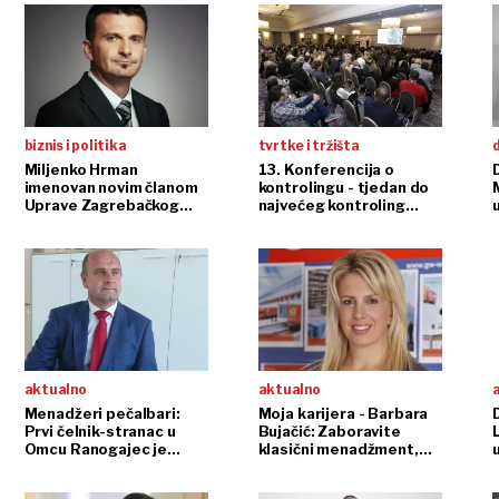
biznis i politika
tvrtke i tržišta
Miljenko Hrman
13. Konferencija o
imenovan novim članom
kontrolingu - tjedan do
Uprave Zagrebačkog
najvećeg kontroling
u
holdinga
eventa
aktualno
aktualno
Menadžeri pečalbari:
Moja karijera - Barbara
Prvi čelnik-stranac u
Bujačić: Zaboravite
Omcu Ranogajec je
klasični menadžment,
postigao dotad neviđen
mali stvaraju nove
uspjeh
koncepte