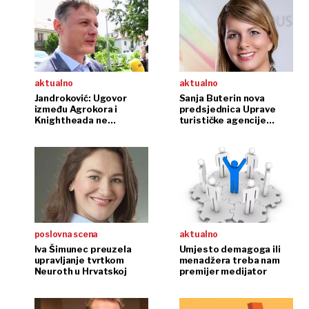
aktualno
aktualno
Jandroković: Ugovor
Sanja Buterin nova
između Agrokora i
predsjednica Uprave
Knightheada ne
turističke agencije
ugrožava suverenitet
Kompas
poslovna scena
aktualno
Iva Šimunec preuzela
Umjesto demagoga ili
upravljanje tvrtkom
menadžera treba nam
Neuroth u Hrvatskoj
premijer medijator