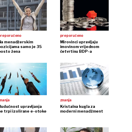
preporučeno
preporučeno
Na menadžerskim
Mirovinci upravljaju
pozicijama samo je 35
imovinom vrijednom
posto žena
četvrtinu BDP-a
znanja
znanja
Budućnost upravljanja
Kristalna kugla za
ne trpi izolirane e-otoke
moderni menadžment