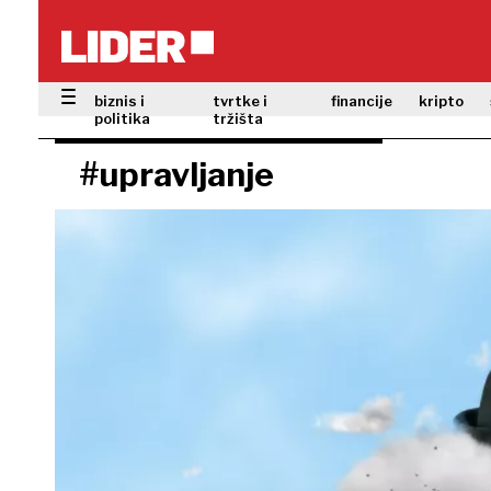
biznis i
tvrtke i
financije
kripto
politika
tržišta
#upravljanje