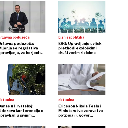
državna poduzeća
biznis i politika
Državna poduzeća:
ESG: Upravljanje uvijek
Mijenja se regulativa
prethodi ekološkim i
pravljanja, za korjenitu
društvenim rizicima
promjenu modela još
nismo sigurni
aktualno
aktualno
Danas u Hrvatskoj:
Ericsson Nikola Tesla i
Liderova konferencija o
Ministarstvo zdravstva
upravljanju javnim
potpisali ugovor
poduzećima
vrijedan 14 milijuna kuna