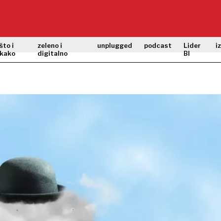
što i
zeleno i
unplugged
podcast
Lider
i
kako
digitalno
BI