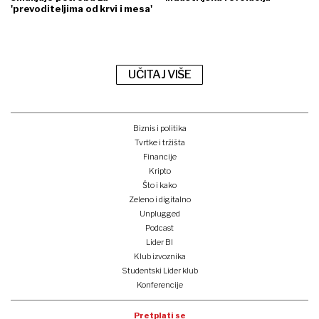
'prevoditeljima od krvi i mesa'
UČITAJ VIŠE
Biznis i politika
Tvrtke i tržišta
Financije
Kripto
Što i kako
Zeleno i digitalno
Unplugged
Podcast
Lider BI
Klub izvoznika
Studentski Lider klub
Konferencije
Pretplati se