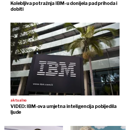
Kolebljiva potražnja IBM-u donijela pad prihoda i
dobiti
aktualno
VIDEO: IBM-ova umjetna inteligencija pobijedila
ljude