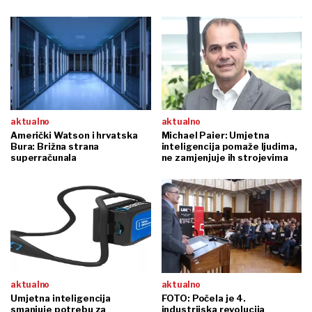
aktualno
aktualno
Američki Watson i hrvatska
Michael Paier: Umjetna
Bura: Brižna strana
inteligencija pomaže ljudima,
superračunala
ne zamjenjuje ih strojevima
aktualno
aktualno
Umjetna inteligencija
FOTO: Počela je 4.
smanjuje potrebu za
industrijska revolucija