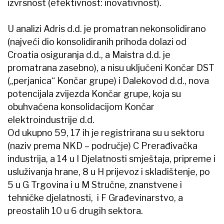
izvrsnost (efektivnost: inovativnost).
U analizi Adris d.d. je promatran nekonsolidirano
(najveći dio konsolidiranih prihoda dolazi od
Croatia osiguranja d.d., a Maistra d.d. je
promatrana zasebno), a nisu uključeni Končar DST
(„perjanica“ Končar grupe) i Dalekovod d.d., nova
potencijala zvijezda Končar grupe, koja su
obuhvaćena konsolidacijom Končar
elektroindustrije d.d.
Od ukupno 59, 17 ih je registrirana su u sektoru
(naziv prema NKD – područje) C Prerađivačka
industrija, a 14 u I Djelatnosti smještaja, pripreme i
usluživanja hrane, 8 u H prijevoz i skladištenje, po
5 u G Trgovina i u M Stručne, znanstvene i
tehničke djelatnosti, i F Građevinarstvo, a
preostalih 10 u 6 drugih sektora.