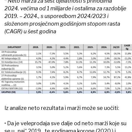
*
Neto marža za šest djelatnosti s prihodima
2024. većima od 1 milijarde i ostalima za razdoblje
2019. – 2024., s usporedbom 2024/2023 i
složenom prosječnom godišnjom stopom rasta
(CAGR) u šest godina
Iz analize neto rezultata i marži može se uočiti:
• Da je veleprodaja sve dalje od neto marži koje su
se u „naj“ 2019., te godinama korone (2020.) i