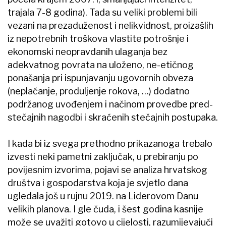
trajala 7-8 godina). Tada su veliki problemi bili
vezani na prezaduženost i nelikvidnost, proizašlih
iz nepotrebnih troškova vlastite potrošnje i
ekonomski neopravdanih ulaganja bez
adekvatnog povrata na uloženo, ne-etičnog
ponašanja pri ispunjavanju ugovornih obveza
(neplaćanje, produljenje rokova, …) dodatno
podržanog uvođenjem i načinom provedbe pred-
stečajnih nagodbi i skraćenih stečajnih postupaka.
I kada bi iz svega prethodno prikazanoga trebalo
izvesti neki pametni zaključak, u prebiranju po
povijesnim izvorima, pojavi se analiza hrvatskog
društva i gospodarstva koja je svjetlo dana
ugledala još u rujnu 2019. na Liderovom Danu
velikih planova. I gle čuda, i šest godina kasnije
može se uvažiti gotovo u cijelosti, razumijevajući