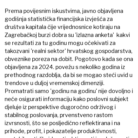
Prema povijesnim iskustvima, javno objavljena
godišnja statistička financijska izvješća za
društva kapitala čije vrijednosnice kotiraju na
Zagrebačkoj burzi dobra su 'izlazna anketa' kakvi
se rezultati za tu godinu mogu očekivati za
takozvani 'realni sektor' hrvatskog gospodarstva,
obveznike poreza na dobit. Pogotovo kada se ona
objavljena za 2024. povežu s nekoliko godina iz
prethodnog razdoblja, da bi se mogao steći uvid u
trendove u duljoj vremenskoj dimenziji.
Promatrati samo 'godinu na godinu' nije dovoljno i
neće osigurati informaciju kako poslovni subjekt
djeluje iz perspektive dugoročno održivog i
stabilnog poslovanja, prvenstveno rastom
izvrsnosti, što se posljedično reflektirana i na
prihode, profit, i pokazatelje produktivnosti,