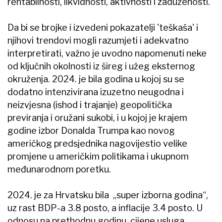
rentabilnosti, likvidnosti, aktivnosti i zaduženosti.
Da bi se brojke i izvedeni pokazatelji 'teškaša' i
njihovi trendovi mogli razumjeti i adekvatno
interpretirati, važno je uvodno napomenuti neke
od ključnih okolnosti iz šireg i užeg eksternog
okruženja. 2024. je bila godina u kojoj su se
dodatno intenzivirana izuzetno neugodna i
neizvjesna (ishod i trajanje) geopolitička
previranja i oružani sukobi, i u kojoj je krajem
godine izbor Donalda Trumpa kao novog
američkog predsjednika nagovijestio velike
promjene u američkim politikama i ukupnom
međunarodnom poretku.
2024. je za Hrvatsku bila „super izborna godina“,
uz rast BDP-a 3.8 posto, a inflacije 3.4 posto. U
odnosu na prethodnu godinu, cijene usluga