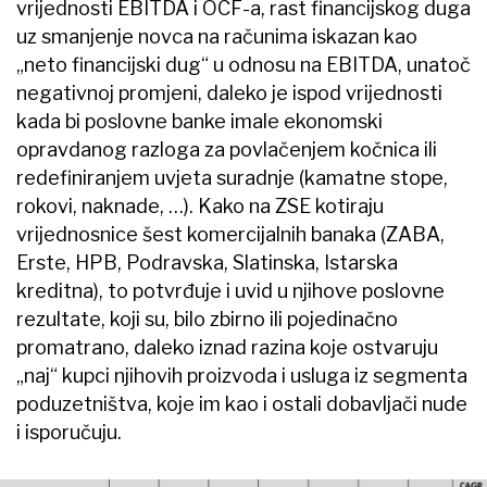
vrijednosti EBITDA i OCF-a, rast financijskog duga
uz smanjenje novca na računima iskazan kao
„neto financijski dug“ u odnosu na EBITDA, unatoč
negativnoj promjeni, daleko je ispod vrijednosti
kada bi poslovne banke imale ekonomski
opravdanog razloga za povlačenjem kočnica ili
redefiniranjem uvjeta suradnje (kamatne stope,
rokovi, naknade, …). Kako na ZSE kotiraju
vrijednosnice šest komercijalnih banaka (ZABA,
Erste, HPB, Podravska, Slatinska, Istarska
kreditna), to potvrđuje i uvid u njihove poslovne
rezultate, koji su, bilo zbirno ili pojedinačno
promatrano, daleko iznad razina koje ostvaruju
„naj“ kupci njihovih proizvoda i usluga iz segmenta
poduzetništva, koje im kao i ostali dobavljači nude
i isporučuju.