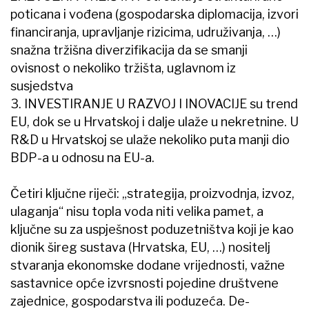
poticana i vođena (gospodarska diplomacija, izvori
financiranja, upravljanje rizicima, udruživanja, …)
snažna tržišna diverzifikacija da se smanji
ovisnost o nekoliko tržišta, uglavnom iz
susjedstva
3. INVESTIRANJE U RAZVOJ I INOVACIJE su trend
EU, dok se u Hrvatskoj i dalje ulaže u nekretnine. U
R&D u Hrvatskoj se ulaže nekoliko puta manji dio
BDP-a u odnosu na EU-a.
Četiri ključne riječi: „strategija, proizvodnja, izvoz,
ulaganja“ nisu topla voda niti velika pamet, a
ključne su za uspješnost poduzetništva koji je kao
dionik šireg sustava (Hrvatska, EU, …) nositelj
stvaranja ekonomske dodane vrijednosti, važne
sastavnice opće izvrsnosti pojedine društvene
zajednice, gospodarstva ili poduzeća. De-