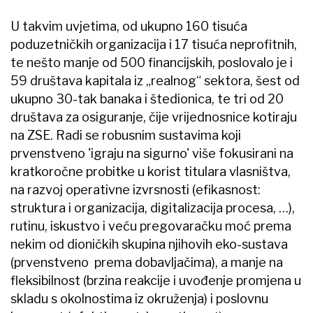
U takvim uvjetima, od ukupno 160 tisuća
poduzetničkih organizacija i 17 tisuća neprofitnih,
te nešto manje od 500 financijskih, poslovalo je i
59 društava kapitala iz „realnog“ sektora, šest od
ukupno 30-tak banaka i štedionica, te tri od 20
društava za osiguranje, čije vrijednosnice kotiraju
na ZSE. Radi se robusnim sustavima koji
prvenstveno 'igraju na sigurno' više fokusirani na
kratkoročne probitke u korist titulara vlasništva,
na razvoj operativne izvrsnosti (efikasnost:
struktura i organizacija, digitalizacija procesa, …),
rutinu, iskustvo i veću pregovaračku moć prema
nekim od dioničkih skupina njihovih eko-sustava
(prvenstveno prema dobavljačima), a manje na
fleksibilnost (brzina reakcije i uvođenje promjena u
skladu s okolnostima iz okruženja) i poslovnu