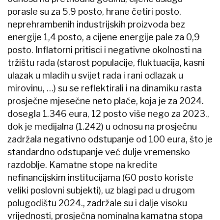
porasle su za 5,9 posto, hrane četiri posto,
neprehrambenih industrijskih proizvoda bez
energije 1,4 posto, a cijene energije pale za 0,9
posto. Inflatorni pritisci i negativne okolnosti na
tržištu rada (starost populacije, fluktuacija, kasni
ulazak u mladih u svijet rada i rani odlazak u
mirovinu, …) su se reflektirali i na dinamiku rasta
prosječne mjesečne neto plaće, koja je za 2024.
dosegla 1.346 eura, 12 posto više nego za 2023.,
dok je medijalna (1.242) u odnosu na prosječnu
zadržala negativno odstupanje od 100 eura, što je
standardno odstupanje već dulje vremensko
razdoblje. Kamatne stope na kredite
nefinancijskim institucijama (60 posto koriste
veliki poslovni subjekti), uz blagi pad u drugom
polugodištu 2024., zadržale su i dalje visoku
vrijednosti, prosječna nominalna kamatna stopa