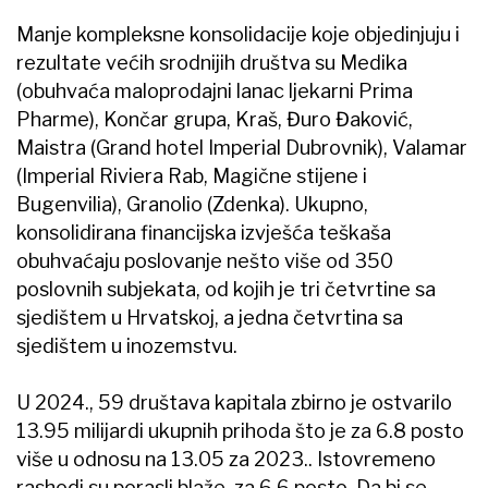
Manje kompleksne konsolidacije koje objedinjuju i
rezultate većih srodnijih društva su Medika
(obuhvaća maloprodajni lanac ljekarni Prima
Pharme), Končar grupa, Kraš, Đuro Đaković,
Maistra (Grand hotel Imperial Dubrovnik), Valamar
(Imperial Riviera Rab, Magične stijene i
Bugenvilia), Granolio (Zdenka). Ukupno,
konsolidirana financijska izvješća teškaša
obuhvaćaju poslovanje nešto više od 350
poslovnih subjekata, od kojih je tri četvrtine sa
sjedištem u Hrvatskoj, a jedna četvrtina sa
sjedištem u inozemstvu.
U 2024., 59 društava kapitala zbirno je ostvarilo
13.95 milijardi ukupnih prihoda što je za 6.8 posto
više u odnosu na 13.05 za 2023.. Istovremeno
rashodi su porasli blaže, za 6.6 posto. Da bi se