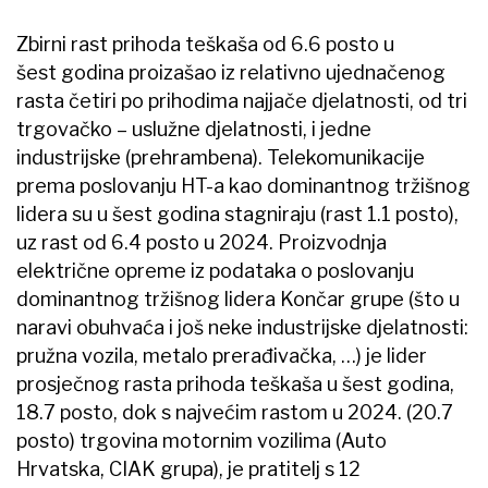
Zbirni rast prihoda teškaša od 6.6 posto u
šest godina proizašao iz relativno ujednačenog
rasta četiri po prihodima najjače djelatnosti, od tri
trgovačko – uslužne djelatnosti, i jedne
industrijske (prehrambena). Telekomunikacije
prema poslovanju HT-a kao dominantnog tržišnog
lidera su u šest godina stagniraju (rast 1.1 posto),
uz rast od 6.4 posto u 2024. Proizvodnja
električne opreme iz podataka o poslovanju
dominantnog tržišnog lidera Končar grupe (što u
naravi obuhvaća i još neke industrijske djelatnosti:
pružna vozila, metalo prerađivačka, …) je lider
prosječnog rasta prihoda teškaša u šest godina,
18.7 posto, dok s najvećim rastom u 2024. (20.7
posto) trgovina motornim vozilima (Auto
Hrvatska, CIAK grupa), je pratitelj s 12