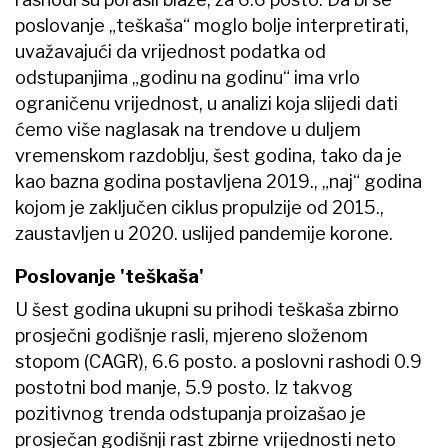
poslovanje „teškaša“ moglo bolje interpretirati,
uvažavajući da vrijednost podatka od
odstupanjima „godinu na godinu“ ima vrlo
ograničenu vrijednost, u analizi koja slijedi dati
ćemo više naglasak na trendove u duljem
vremenskom razdoblju, šest godina, tako da je
kao bazna godina postavljena 2019., „naj“ godina
kojom je zaključen ciklus propulzije od 2015.,
zaustavljen u 2020. uslijed pandemije korone.
Poslovanje 'teškaša'
U šest godina ukupni su prihodi teškaša zbirno
prosječni godišnje rasli, mjereno složenom
stopom (CAGR), 6.6 posto. a poslovni rashodi 0.9
postotni bod manje, 5.9 posto. Iz takvog
pozitivnog trenda odstupanja proizašao je
prosječan godišnji rast zbirne vrijednosti neto