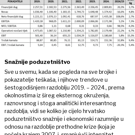
Snažnije poduzetništvo
Sve u svemu, kada se pogleda na sve brojke i
pokazatelje teškaša, i njihove trendove u
šestogodišnjem razdoblju 2019. – 2024., prema
okolnostima iz šireg eksternog okruženja,
raznovrsnog i stoga analitički interesantnog
razdoblja, vidi se koliko je cijelo hrvatsko
poduzetništvo snažnije i ekonomski razumnije u
odnosu na razdoblje prethodne krize (koja je
počela krajem 2007. i, smanjujući intenzitet,