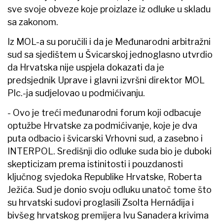
sve svoje obveze koje proizlaze iz odluke u skladu
sa zakonom.
Iz MOL-a su poručili i da je Međunarodni arbitražni
sud sa sjedištem u Švicarskoj jednoglasno utvrdio
da Hrvatska nije uspjela dokazati da je
predsjednik Uprave i glavni izvršni direktor MOL
Plc.-ja sudjelovao u podmićivanju.
- Ovo je treći međunarodni forum koji odbacuje
optužbe Hrvatske za podmićivanje, koje je dva
puta odbacio i švicarski Vrhovni sud, a zasebno i
INTERPOL. Središnji dio odluke suda bio je duboki
skepticizam prema istinitosti i pouzdanosti
ključnog svjedoka Republike Hrvatske, Roberta
Ježića. Sud je donio svoju odluku unatoč tome što
su hrvatski sudovi proglasili Zsolta Hernádija i
bivšeg hrvatskog premijera Ivu Sanadera krivima