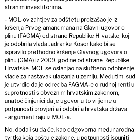
stranim investitorima.
- MOL-ov zahtjev za odštetu proizašao je iz
kršenja Prvog amandmana na Glavni ugovor o
plinu (FAGMA) od strane Republike Hrvatske, koji
je odobrila vlada Jadranke Kosor kako bi se
ispravilo prethodno kršenje Glavnog ugovora o
plinu (GMA) iz 2009. godine od strane Republike
Hrvatske. MOL se oslanjao na službeno odobrenje
vlade za nastavak ulaganja u zemlju. Međutim, sud
je utvrdio da je odredba FAGMA-e o rudnoj renti u
suprotnosti s obveznim hrvatskim zakonom,
unatoč činjenici da je ugovor u to vrijeme u
potpunosti provjerila i odobrila hrvatska država
- argumentiraju iz MOL-a.
No, dodali su da će, kao odgovorna međunarodna
tvrtka koja poštuje zakone, u potpunosti ispuniti