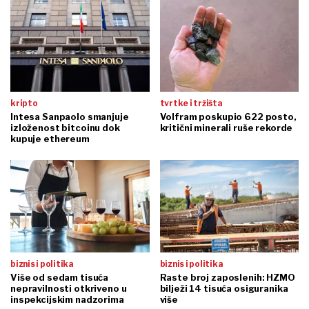
kripto
tvrtke i tržišta
Intesa Sanpaolo smanjuje
Volfram poskupio 622 posto,
izloženost bitcoinu dok
kritični minerali ruše rekorde
kupuje ethereum
biznis i politika
biznis i politika
Više od sedam tisuća
Raste broj zaposlenih: HZMO
nepravilnosti otkriveno u
bilježi 14 tisuća osiguranika
inspekcijskim nadzorima
više