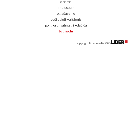
o nama
impressum
oglašavanje
opći uvjeti korištenja
politika privatnosti i kolačića
tocno.hr
copyright lider media 2025.