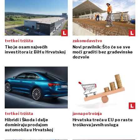
tvrtke i tržišta
zakonodavstvo
Tko je osam najvećih
Novi pravilnik: Što će se sve
investitora iz BiH u Hrvatskoj
moći graditi bez građevinske
dozvole
tvrtke i tržišta
javna potrošnja
Hibridi i Škoda i dalje
Hrvatska treća u EU po rastu
dominiraju prodajom
troškova javnih usluga
automobila u Hrvatskoj