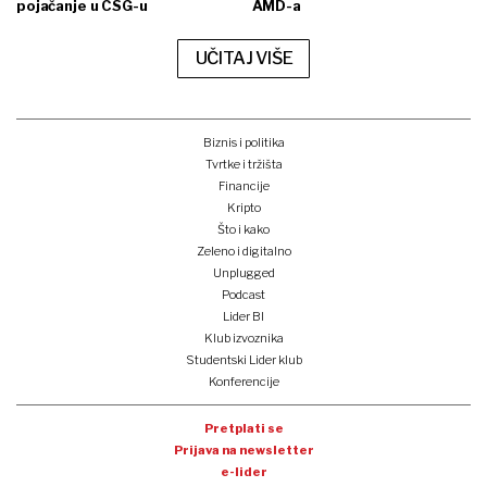
pojačanje u CSG-u
AMD-a
UČITAJ VIŠE
Biznis i politika
Tvrtke i tržišta
Financije
Kripto
Što i kako
Zeleno i digitalno
Unplugged
Podcast
Lider BI
Klub izvoznika
Studentski Lider klub
Konferencije
Pretplati se
Prijava na newsletter
e-lider