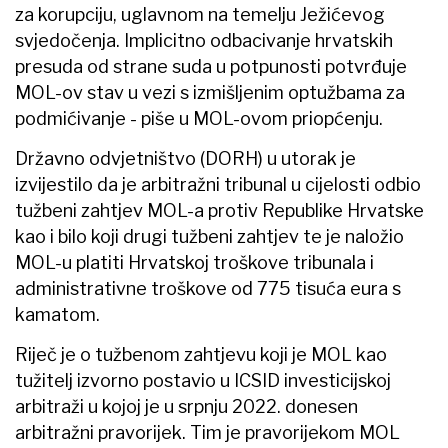
za korupciju, uglavnom na temelju Ježićevog
svjedočenja. Implicitno odbacivanje hrvatskih
presuda od strane suda u potpunosti potvrđuje
MOL-ov stav u vezi s izmišljenim optužbama za
podmićivanje - piše u MOL-ovom priopćenju.
Državno odvjetništvo (DORH) u utorak je
izvijestilo da je arbitražni tribunal u cijelosti odbio
tužbeni zahtjev MOL-a protiv Republike Hrvatske
kao i bilo koji drugi tužbeni zahtjev te je naložio
MOL-u platiti Hrvatskoj troškove tribunala i
administrativne troškove od 775 tisuća eura s
kamatom.
Riječ je o tužbenom zahtjevu koji je MOL kao
tužitelj izvorno postavio u ICSID investicijskoj
arbitraži u kojoj je u srpnju 2022. donesen
arbitražni pravorijek. Tim je pravorijekom MOL