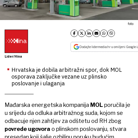
foto
Dodajte lidermedia.hr u omiljeni Google i
Lider/Hina
Hrvatska je dobila arbitražni spor, dok MOL
osporava zaključke vezane uz plinsko
poslovanje i ulaganja
Mađarska energetska kompanija
MOL
poručila je
u srijedu da odluka arbitražnog suda, kojom se
odbacuje njen zahtjev za odštetu od RH zbog
povrede ugovora
o plinskom poslovanju, stvara
presedan koji šalje ozbiljnu poruku budućim