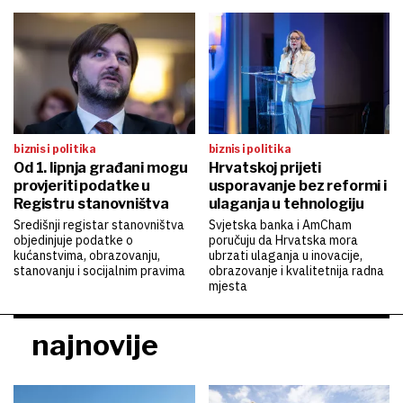
biznis i politika
biznis i politika
Od 1. lipnja građani mogu
Hrvatskoj prijeti
provjeriti podatke u
usporavanje bez reformi i
Registru stanovništva
ulaganja u tehnologiju
Središnji registar stanovništva
Svjetska banka i AmCham
objedinjuje podatke o
poručuju da Hrvatska mora
kućanstvima, obrazovanju,
ubrzati ulaganja u inovacije,
stanovanju i socijalnim pravima
obrazovanje i kvalitetnija radna
mjesta
najnovije