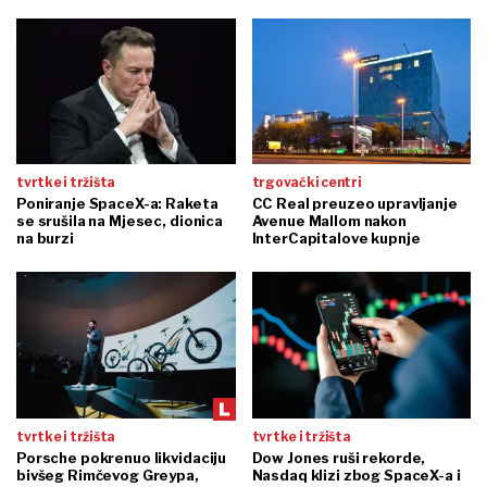
tvrtke i tržišta
trgovački centri
Poniranje SpaceX-a: Raketa
CC Real preuzeo upravljanje
se srušila na Mjesec, dionica
Avenue Mallom nakon
na burzi
InterCapitalove kupnje
tvrtke i tržišta
tvrtke i tržišta
Porsche pokrenuo likvidaciju
Dow Jones ruši rekorde,
bivšeg Rimčevog Greypa,
Nasdaq klizi zbog SpaceX-a i