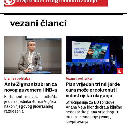
čitajte lider u digitalnom izdanju
vezani članci
biznis i politika
biznis i politika
Ante Žigman izabran za
Plan vrijedan tri milijarde
novog guvernera HNB-a
eura može preokrenuti
industrijska ulaganja
Parlamentarna većina odlučila
je o nasljedniku Borisa Vujčića
Stručnjakinja za EU fondove
nakon njegovog jučerašnjeg
Ariana Vela identificirala ključne
razrješenja
nedostatke plana vrijednog tri
milijarde eura prije javnog
savjetovanja