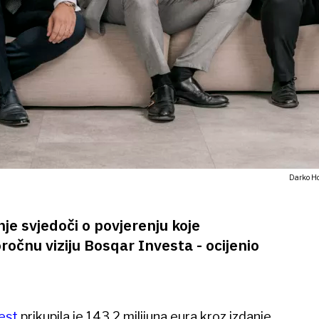
Darko Ho
je svjedoči o povjerenju koje
oročnu viziju Bosqar Investa - ocijenio
vest
prikupila je 143,2 milijuna eura kroz izdanje