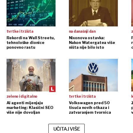
tvrtke i tržišta
na današnji dan
Rekordi na Wall Streetu,
Nixonova ostavka:
tehnološke dionice
Nakon Watergatea više
r
ponovno rastu
ništa nije bilo isto
zeleno i digitalno
tvrtke i tržišta
AI agenti mijenjaju
Volkswagen pred 50
marketing: Klasični SEO
tisuća novih otkaza i
više nije dovoljan
zatvaranjem tvornica
v
UČITAJ VIŠE