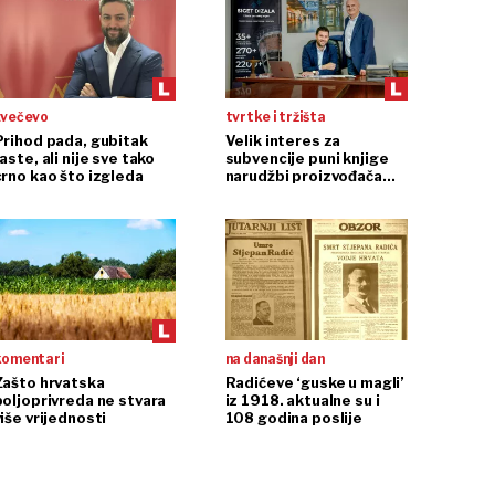
zvečevo
tvrtke i tržišta
Prihod pada, gubitak
Velik interes za
aste, ali nije sve tako
subvencije puni knjige
crno kao što izgleda
narudžbi proizvođača
dizala
komentari
na današnji dan
Zašto hrvatska
Radićeve ‘guske u magli’
poljoprivreda ne stvara
iz 1918. aktualne su i
iše vrijednosti
108 godina poslije