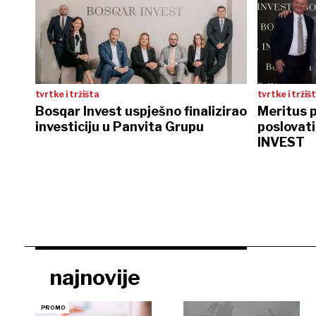
tvrtke i tržišta
tvrtke i tržiš
Bosqar Invest uspješno finalizirao
Meritus p
investiciju u Panvita Grupu
poslovat
INVEST
najnovije