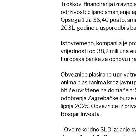
Troškovi financiranja izravno 
održivost: ciljano smanjenje a
Opsega 1 za 36,40 posto, sman
2031. godine u usporedbi s b
Istovremeno, kompanija je pr
vrijednosti od 38,2 milijuna eur
Europska banka za obnovu i r
Obveznice plasirane u privatn
onima plasiranima kroz javnu
bit će uvrštene na domaće trž
odobrenja Zagrebačke burze (Z
lipnja 2025. Obveznice iz priv
Bosqar Investa.
- Ovo rekordno SLB izdanje svj