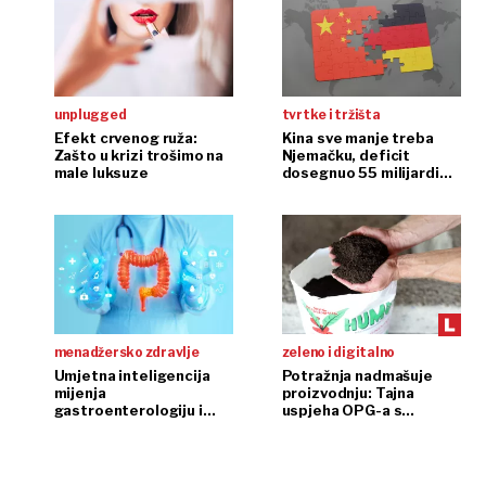
unplugged
tvrtke i tržišta
Efekt crvenog ruža:
Kina sve manje treba
Zašto u krizi trošimo na
Njemačku, deficit
male luksuze
dosegnuo 55 milijardi
eura
menadžersko zdravlje
zeleno i digitalno
Umjetna inteligencija
Potražnja nadmašuje
mijenja
proizvodnju: Tajna
gastroenterologiju i
uspjeha OPG-a s
endoskopiju
glistama