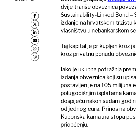
dvije tranše obveznica poveza
Sustainability-Linked Bond – 
izdanje na hrvatskom tržištu 
vlasništvu u nebankarskom s
Taj kapital je prikupljen kroz 
kroz privatnu ponudu obveznica
Iako je ukupna potražnja premaš
izdanja obveznica koji su upisa
postavljen je na 105 milijun
polugodišnjim isplatama kama
dospijeću nakon sedam godina
od jednog eura. Prinos na obv
Kuponska kamatna stopa post
priopćenju.