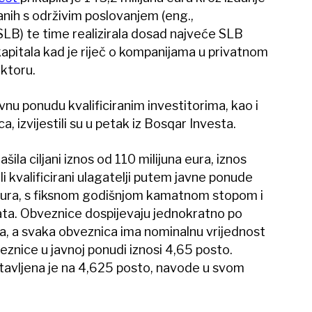
nih s održivim poslovanjem (eng.,
SLB) te time realizirala dosad najveće SLB
kapitala kad je riječ o kompanijama u privatnom
ektoru.
javnu ponudu kvalificiranim investitorima, kao i
, izvijestili su u petak iz Bosqar Investa.
ila ciljani iznos od 110 milijuna eura, iznos
li kvalificirani ulagatelji putem javne ponude
a eura, s fiksnom godišnjom kamatnom stopom i
ta. Obveznice dospijevaju jednokratno po
, a svaka obveznica ima nominalnu vrijednost
eznice u javnoj ponudi iznosi 4,65 posto.
avljena je na 4,625 posto, navode u svom