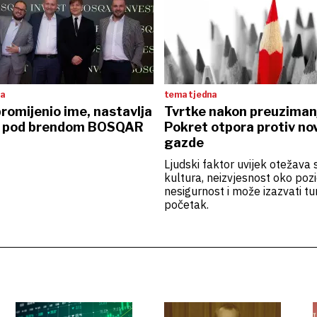
ta
tema tjedna
romijenio ime, nastavlja
Tvrtke nakon preuziman
i pod brendom BOSQAR
Pokret otpora protiv no
gazde
Ljudski faktor uvijek otežava 
kultura, neizvjesnost oko pozi
nesigurnost i može izazvati t
početak.