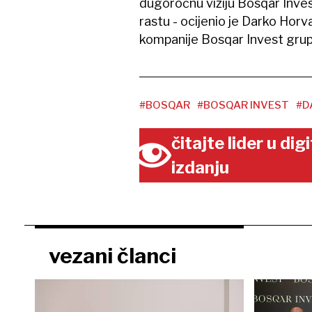
dugoročnu viziju Bosqar Inves
rastu - ocijenio je Darko Hor
kompanije Bosqar Invest grup
#BOSQAR
#BOSQAR INVEST
#D
čitajte lider u di
izdanju
vezani članci