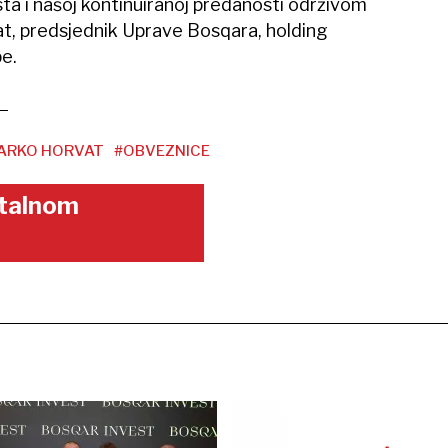
ta i našoj kontinuiranoj predanosti održivom
vat, predsjednik Uprave Bosqara, holding
e.
ARKO HORVAT
#OBVEZNICE
gitalnom