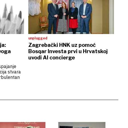
unplugged
ja:
Zagrebački HNK uz pomoć
voga
Bosqar Investa prvi u Hrvatskoj
uvodi AI concierge
spajanje
cija stvara
urbulentan