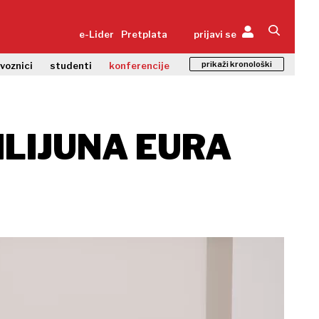
e-Lider
Pretplata
prijavi se
prikaži kronološki
zvoznici
studenti
konferencije
ILIJUNA EURA