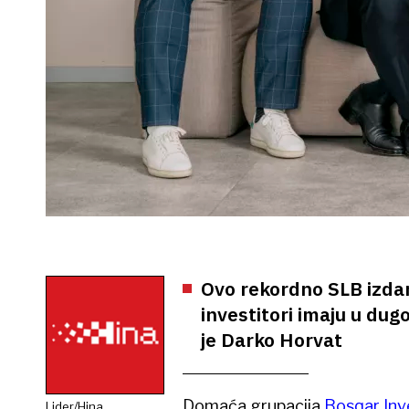
Ovo rekordno SLB izdan
investitori imaju u dug
je Darko Horvat
Domaća grupacija
Bosqar In
Lider/Hina