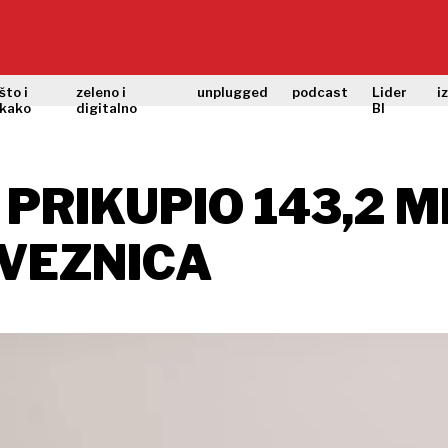
što i
zeleno i
unplugged
podcast
Lider
i
kako
digitalno
BI
PRIKUPIO 143,2 M
VEZNICA