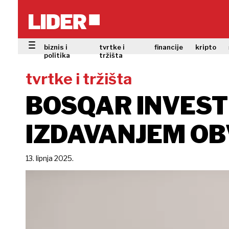
biznis i
tvrtke i
financije
kripto
politika
tržišta
tvrtke i tržišta
BOSQAR INVEST 
IZDAVANJEM OB
13. lipnja 2025.