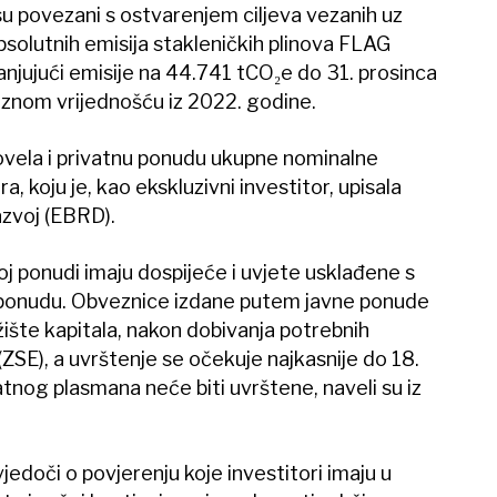
su povezani s ostvarenjem ciljeva vezanih uz
psolutnih emisija stakleničkih plinova FLAG
jujući emisije na 44.741 tCO₂e do 31. prosinca
aznom vrijednošću iz 2022. godine.
ovela i privatnu ponudu ukupne nominalne
a, koju je, kao ekskluzivni investitor, upisala
azvoj (EBRD).
oj ponudi imaju dospijeće i uvjete usklađene s
 ponudu. Obveznice izdane putem javne ponude
ište kapitala, nakon dobivanja potrebnih
SE), a uvrštenje se očekuje najkasnije do 18.
atnog plasmana neće biti uvrštene, naveli su iz
edoči o povjerenju koje investitori imaju u