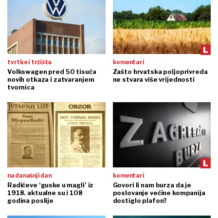
tvrtke i tržišta
komentari
Volkswagen pred 50 tisuća
Zašto hrvatska poljoprivreda
novih otkaza i zatvaranjem
ne stvara više vrijednosti
tvornica
na današnji dan
komentari
Radićeve ‘guske u magli’ iz
Govori li nam burza da je
1918. aktualne su i 108
poslovanje većine kompanija
godina poslije
dostiglo plafon?