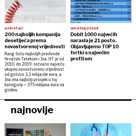
pokretači
uncategorized
200 najboljih kompanija
Dobit 1000 najvećih
desetljeća prema
narasla je 21 posto.
novostvorenoj vrijednosti
Objavljujemo TOP 10
tvrtki s najvećim
Rang-listu najboljih predvode
profitom
Hrvatski Telekom i Ina. HT je od
2010. do 2019. ostvario najveću
ukupnu novostvorenu vrijednost
od gotovo 3,3 milijarde eura, a
Ina ima najbolji prosjek u toj
kategoriji – 375 milijuna eura na
godinu
najnovije