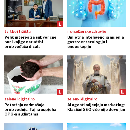
tvrtke i tržišta
menadžersko zdravlje
Velik interes za subvencije
Umjetna inteligencija mijenja
puni knjige narudžbi
gastroenterologiju i
proizvođača dizala
endoskopiju
zeleno i digitalno
zeleno i digitalno
Potražnja nadmašuje
AI agenti mijenjaju marketing:
proizvodnju: Tajna uspjeha
Klasični SEO više nije dovoljan
OPG-a s glistama