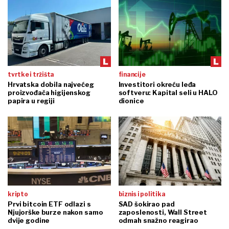
tvrtke i tržišta
financije
Hrvatska dobila najvećeg
Investitori okreću leđa
proizvođača higijenskog
softveru: Kapital seli u HALO
papira u regiji
dionice
kripto
biznis i politika
Prvi bitcoin ETF odlazi s
SAD šokirao pad
Njujorške burze nakon samo
zaposlenosti, Wall Street
dvije godine
odmah snažno reagirao