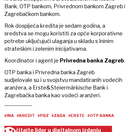
Bank, OTP bankom, Privrednom bankom Zagreb i
Zagrebačkom bankom.
Rok dospijeća kredita je sedam godina, a
sredstva se mogu koristiti za opće korporativne
potrebe uključujući ulaganja u skladu s Ininim
strateškim i zelenim inicijativama.
Koordinator i agent je
Privredna banka Zagreb
.
OTP banka i Privredna banka Zagreb
sudjelovale su i u svojstvu mandatiranih vodećih
aranžera, a Erste&Steiermärkische Bank i
Zagrebačka banka kao vodeći aranžeri.
#INA
#KREDIT
#PBZ
#ZABA
#ERSTE
#OTP BANKA
čitajte lider u digitalnom izdanju