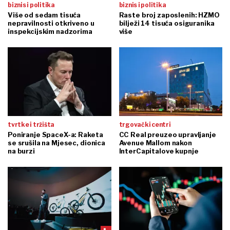
biznis i politika
biznis i politika
Više od sedam tisuća
Raste broj zaposlenih: HZMO
nepravilnosti otkriveno u
bilježi 14 tisuća osiguranika
inspekcijskim nadzorima
više
tvrtke i tržišta
trgovački centri
Poniranje SpaceX-a: Raketa
CC Real preuzeo upravljanje
se srušila na Mjesec, dionica
Avenue Mallom nakon
na burzi
InterCapitalove kupnje