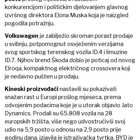
konkurencijom i političkim djelovanjem glavnog
izvršnog direktora Elona Muska koja je naizgled
pogodila potražnju.
Volkswagen
je zabilježio skroman porast prodaje
u svibnju, potpomognut osvježenim verzijama
svog sportskog terenskog vozila ID.4 i limuzine
ID.7. Njihov brend Škoda dobio je poticaj od novog
Elroqa, kompaktnog električnog crossovera koji
je nedavno pušten u prodaju.
Kineski proizvođači
nastavili su pokazivati ​​
snažan rast u Europi prošlog mjeseca, prema
odvojenim podacima koje je u utorak objavio Jato
Dynamics. Prodali su 65.808 vozila na 28
europskih tržišta, više nego udvostručivši svoj
udio na 5,9 posto u odnosu na 2,9 posto prije
godinu dana, izjavila je istraživačka tvrtka. BYD je