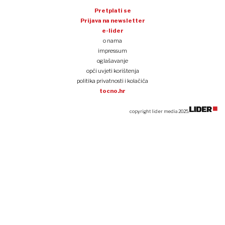
Pretplati se
Prijava na newsletter
e-lider
o nama
impressum
oglašavanje
opći uvjeti korištenja
politika privatnosti i kolačića
tocno.hr
copyright lider media 2025.