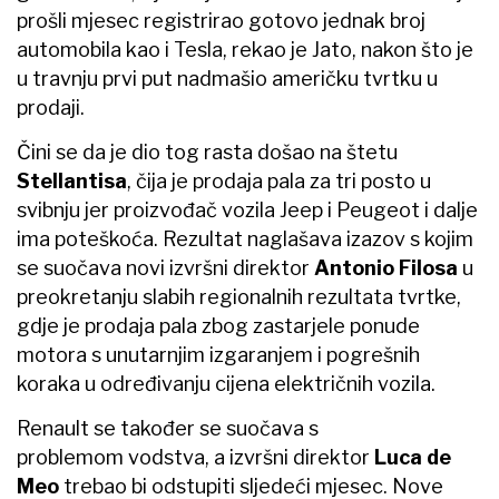
prošli mjesec registrirao gotovo jednak broj
automobila kao i Tesla, rekao je Jato, nakon što je
u travnju prvi put nadmašio američku tvrtku u
prodaji.
Čini se da je dio tog rasta došao na štetu
Stellantisa
, čija je prodaja pala za tri posto u
svibnju jer proizvođač vozila Jeep i Peugeot i dalje
ima poteškoća. Rezultat naglašava izazov s kojim
se suočava novi izvršni direktor
Antonio Filosa
u
preokretanju slabih regionalnih rezultata tvrtke,
gdje je prodaja pala zbog zastarjele ponude
motora s unutarnjim izgaranjem i pogrešnih
koraka u određivanju cijena električnih vozila.
Renault se također se suočava s
problemom vodstva, a izvršni direktor
Luca de
Meo
trebao bi odstupiti sljedeći mjesec. Nove