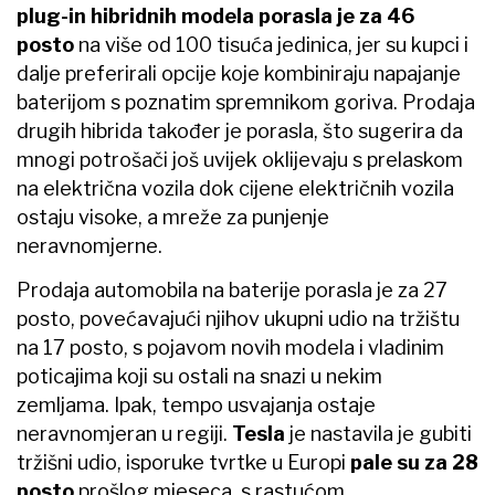
plug-in hibridnih modela porasla je za 46
posto
na više od 100 tisuća jedinica, jer su kupci i
dalje preferirali opcije koje kombiniraju napajanje
baterijom s poznatim spremnikom goriva. Prodaja
drugih hibrida također je porasla, što sugerira da
mnogi potrošači još uvijek oklijevaju s prelaskom
na električna vozila dok cijene električnih vozila
ostaju visoke, a mreže za punjenje
neravnomjerne.
Prodaja automobila na baterije porasla je za 27
posto, povećavajući njihov ukupni udio na tržištu
na 17 posto, s pojavom novih modela i vladinim
poticajima koji su ostali na snazi ​​u nekim
zemljama. Ipak, tempo usvajanja ostaje
neravnomjeran u regiji.
Tesla
je nastavila je gubiti
tržišni udio, isporuke tvrtke u Europi
pale su za 28
posto
prošlog mjeseca, s rastućom