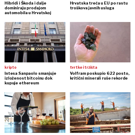
Hibridi i Škoda i dalje
Hrvatska treća u EU po rastu
dominiraju prodajom
troškova javnih usluga
automobila u Hrvatskoj
kripto
tvrtke i tržišta
Intesa Sanpaolo smanjuje
Volfram poskupio 622 posto,
izloženost bitcoinu dok
kritični minerali ruše rekorde
kupuje ethereum