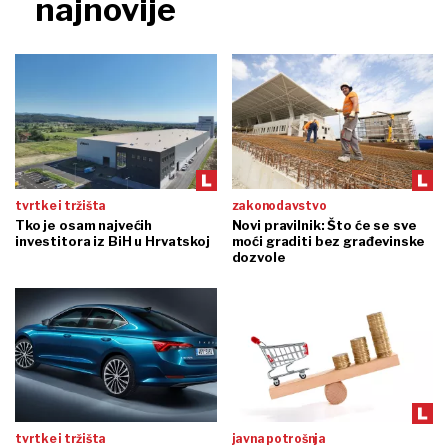
najnovije
tvrtke i tržišta
zakonodavstvo
Tko je osam najvećih
Novi pravilnik: Što će se sve
investitora iz BiH u Hrvatskoj
moći graditi bez građevinske
dozvole
tvrtke i tržišta
javna potrošnja