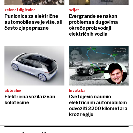
zeleno i digitalno
svijet
Punionica za električne
Evergrande se nakon
automobile sve je više, ali
problema s dugovima
često zjape prazne
okreće proizvodnji
električnih vozila
aktualno
hrvatska
Električna vozila izvan
Cvetojević naumio
kolotečine
električnim automobilom
odvoziti 2200 kilometara
kroz regiju