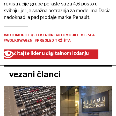
registracije grupe porasle su za 4,6 posto u
svibnju, jer je snažna potražnja za modelima Dacia
nadoknadila pad prodaje marke Renault.
#AUTOMOBILI
#ELEKTRIČNI AUTOMOBILI
#TESLA
#WOLKSWAGEN
#PREGLED TRŽIŠTA
čitajte lider u digitalnom izdanju
vezani članci