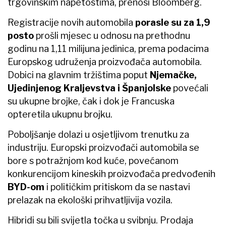
trgovinskim napetostima, prenosi Bloomberg.
Registracije novih automobila
porasle su za 1,9
posto
prošli mjesec u odnosu na prethodnu
godinu na 1,11 milijuna jedinica, prema podacima
Europskog udruženja proizvođača automobila.
Dobici na glavnim tržištima poput
Njemačke,
Ujedinjenog Kraljevstva i Španjolske
povećali
su ukupne brojke, čak i dok je Francuska
opteretila ukupnu brojku.
Poboljšanje dolazi u osjetljivom trenutku za
industriju. Europski proizvođači automobila se
bore s potražnjom kod kuće, povećanom
konkurencijom kineskih proizvođača predvođenih
BYD-om
i političkim pritiskom da se nastavi
prelazak na ekološki prihvatljivija vozila.
Hibridi su bili svijetla točka u svibnju. Prodaja