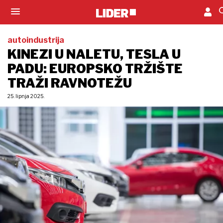
autoindustrija
KINEZI U NALETU, TESLA U
PADU: EUROPSKO TRŽIŠTE
TRAŽI RAVNOTEŽU
25. lipnja 2025.