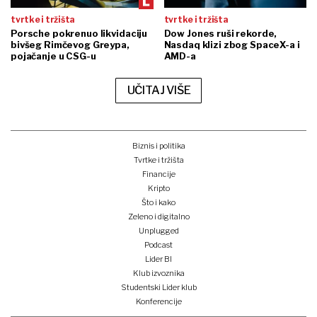
tvrtke i tržišta
tvrtke i tržišta
Porsche pokrenuo likvidaciju
Dow Jones ruši rekorde,
bivšeg Rimčevog Greypa,
Nasdaq klizi zbog SpaceX-a i
pojačanje u CSG-u
AMD-a
UČITAJ VIŠE
Biznis i politika
Tvrtke i tržišta
Financije
Kripto
Što i kako
Zeleno i digitalno
Unplugged
Podcast
Lider BI
Klub izvoznika
Studentski Lider klub
Konferencije