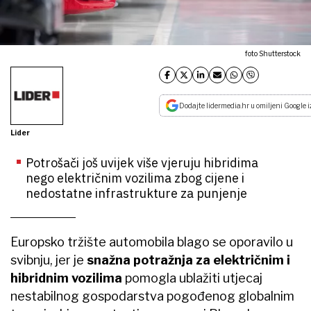
foto Shutterstock
Dodajte lidermedia.hr u omiljeni Google i
Lider
Potrošači još uvijek više vjeruju hibridima
nego električnim vozilima zbog cijene i
nedostatne infrastrukture za punjenje
Europsko tržište automobila blago se oporavilo u
svibnju, jer je
snažna potražnja za električnim i
hibridnim vozilima
pomogla ublažiti utjecaj
nestabilnog gospodarstva pogođenog globalnim