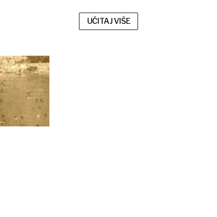
nadzorima
UČITAJ VIŠE
Rekordne 1986. i 2025.: Što se u turizmu zapravo promijenilo?