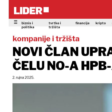
biznis i
tvrtke i
financije
kripto
politika
tržišta
kompanije i tržišta
NOVI ČLAN UPR
ČELU NO-A HPB
2. rujna 2025.