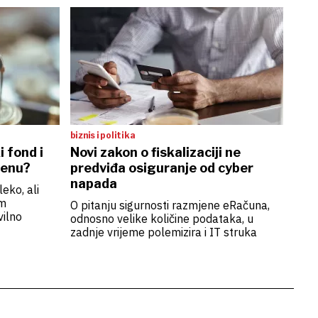
biznis i politika
 fond i
Novi zakon o fiskalizaciji ne
jenu?
predviđa osiguranje od cyber
napada
eko, ali
im
O pitanju sigurnosti razmjene eRačuna,
ilno
odnosno velike količine podataka, u
zadnje vrijeme polemizira i IT struka