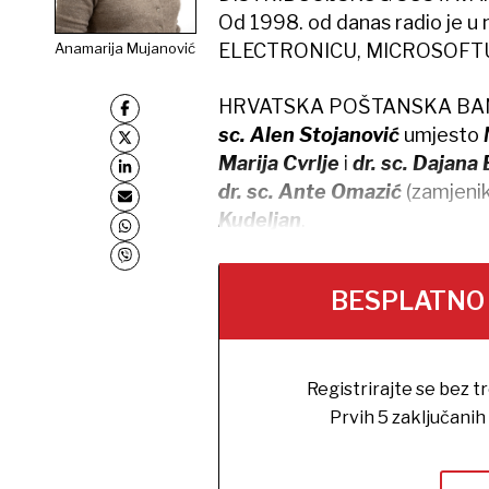
Od 1998. od danas radio je u
Anamarija Mujanović
ELECTRONICU, MICROSOFTU, 
HRVATSKA POŠTANSKA BANKA 
sc. Alen Stojanović
umjesto
Marija Cvrlje
i
dr. sc. Dajana B
dr. sc. Ante Omazić
(zamjenik
Kudeljan
.
BESPLATNO na
Registrirajte se bez t
Prvih 5 zaključani