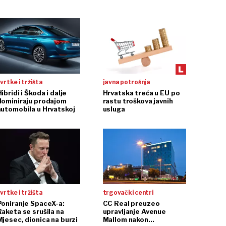
vrtke i tržišta
javna potrošnja
ibridi i Škoda i dalje
Hrvatska treća u EU po
dominiraju prodajom
rastu troškova javnih
automobila u Hrvatskoj
usluga
vrtke i tržišta
trgovački centri
Poniranje SpaceX-a:
CC Real preuzeo
Raketa se srušila na
upravljanje Avenue
Mjesec, dionica na burzi
Mallom nakon