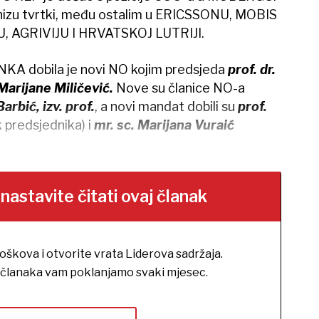
 nizu tvrtki, među ostalim u ERICSSONU, MOBIS
AGRIVIJU I HRVATSKOJ LUTRIJI.
dobila je novi NO kojim predsjeda
prof. dr.
Marijane Miličević.
Nove su članice NO-a
arbić, izv. prof.
, a novi mandat dobili su
prof.
 predsjednika) i
mr. sc. Marijana Vuraić
stavite čitati ovaj članak
roškova i otvorite vrata Liderova sadržaja.
h članaka vam poklanjamo svaki mjesec.