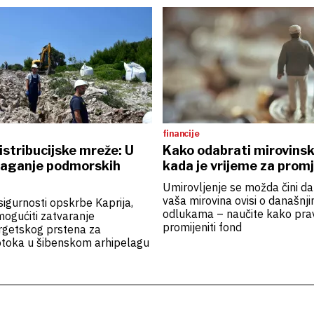
financije
istribucijske mreže: U
Kako odabrati mirovinski
olaganje podmorskih
kada je vrijeme za prom
Umirovljenje se možda čini dal
vaša mirovina ovisi o današnj
sigurnosti opskrbe Kaprija,
odlukama – naučite kako prav
ogućiti zatvaranje
promijeniti fond
rgetskog prstena za
otoka u šibenskom arhipelagu