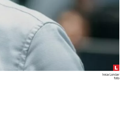
Ivica Lončar
foto