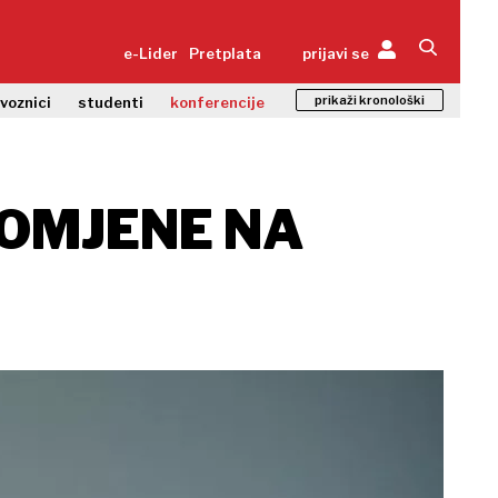
e-Lider
Pretplata
prijavi se
prikaži kronološki
zvoznici
studenti
konferencije
ROMJENE NA