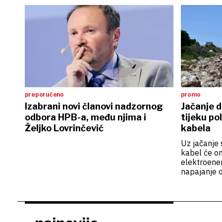
preporučeno
promo
Izabrani novi članovi nadzornog
Jačanje d
odbora HPB-a, među njima i
tijeku p
Željko Lovrinčević
kabela
Uz jačanje 
kabel će om
elektroene
napajanje 