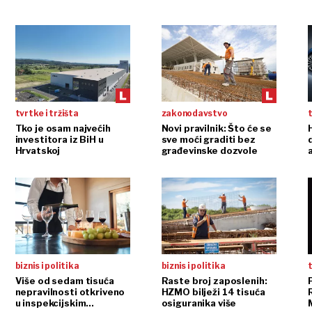
tvrtke i tržišta
zakonodavstvo
t
Tko je osam najvećih
Novi pravilnik: Što će se
H
investitora iz BiH u
sve moći graditi bez
Hrvatskoj
građevinske dozvole
biznis i politika
biznis i politika
t
Više od sedam tisuća
Raste broj zaposlenih:
nepravilnosti otkriveno
HZMO bilježi 14 tisuća
u inspekcijskim
osiguranika više