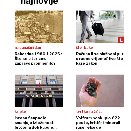
najnovije
na današnji dan
što i kako
Rekordne 1986. i 2025.:
Računa li se službeni put
Što se u turizmu
u radno vrijeme? Evo što
zapravo promijenilo?
kaže zakon
kripto
tvrtke i tržišta
Intesa Sanpaolo
Volfram poskupio 622
smanjuje izloženost
posto, kritični minerali
bitcoinu dok kupuje
ruše rekorde