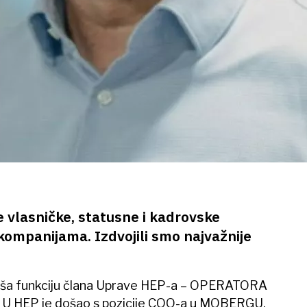
je vlasničke, statusne i kadrovske
ompanijama. Izdvojili smo najvažnije
naša funkciju člana Uprave HEP-a – OPERATORA
 HEP je došao s pozicije COO-a u MOBERGU.