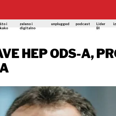
što i
zeleno i
unplugged
podcast
Lider
i
kako
digitalno
BI
AVE HEP ODS-A, P
-A