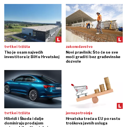
tvrtke i tržišta
zakonodavstvo
Tko je osam najvećih
Novi pravilnik: Što će se sve
investitora iz BiH u Hrvatskoj
moći graditi bez građevinske
dozvole
tvrtke i tržišta
javna potrošnja
Hibridi i Škoda i dalje
Hrvatska treća u EU po rastu
dominiraju prodajom
troškova javnih usluga