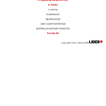
Prijava na newsletter
e-lider
o nama
impressum
oglašavanje
opći uvjeti korištenja
politika privatnosti i kolačića
tocno.hr
copyright lider media 2025.