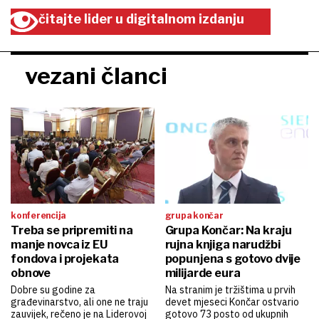
čitajte lider u digitalnom izdanju
vezani članci
konferencija
grupa končar
Treba se pripremiti na
Grupa Končar: Na kraju
manje novca iz EU
rujna knjiga narudžbi
fondova i projekata
popunjena s gotovo dvije
obnove
milijarde eura
Dobre su godine za
Na stranim je tržištima u prvih
građevinarstvo, ali one ne traju
devet mjeseci Končar ostvario
zauvijek, rečeno je na Liderovoj
gotovo 73 posto od ukupnih