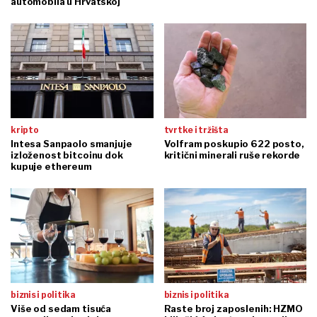
automobila u Hrvatskoj
kripto
tvrtke i tržišta
Intesa Sanpaolo smanjuje
Volfram poskupio 622 posto,
izloženost bitcoinu dok
kritični minerali ruše rekorde
kupuje ethereum
biznis i politika
biznis i politika
Više od sedam tisuća
Raste broj zaposlenih: HZMO