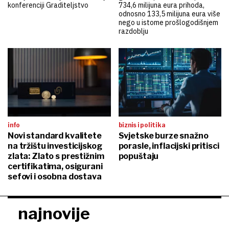
konferenciji Graditeljstvo
734,6 milijuna eura prihoda,
odnosno 133,5 milijuna eura više
nego u istome prošlogodišnjem
razdoblju
info
biznis i politika
Novi standard kvalitete
Svjetske burze snažno
na tržištu investicijskog
porasle, inflacijski pritisci
zlata: Zlato s prestižnim
popuštaju
certifikatima, osigurani
sefovi i osobna dostava
najnovije