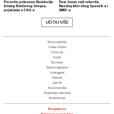
Porsche pokrenuo likvidaciju
Dow Jones ruši rekorde,
bivšeg Rimčevog Greypa,
Nasdaq klizi zbog SpaceX-a i
pojačanje u CSG-u
AMD-a
UČITAJ VIŠE
Biznis i politika
Tvrtke i tržišta
Financije
Kripto
Što i kako
Zeleno i digitalno
Unplugged
Podcast
Lider BI
Klub izvoznika
Studentski Lider klub
Konferencije
Pretplati se