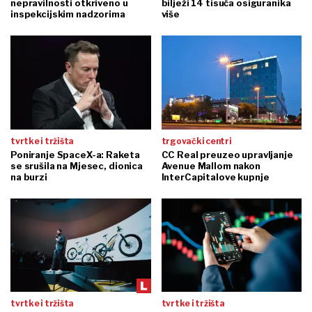
nepravilnosti otkriveno u
bilježi 14 tisuća osiguranika
inspekcijskim nadzorima
više
tvrtke i tržišta
trgovački centri
Poniranje SpaceX-a: Raketa
CC Real preuzeo upravljanje
se srušila na Mjesec, dionica
Avenue Mallom nakon
na burzi
InterCapitalove kupnje
tvrtke i tržišta
tvrtke i tržišta