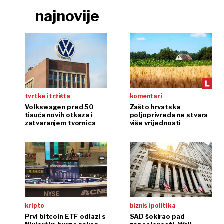
najnovije
tvrtke i tržišta
komentari
Volkswagen pred 50
Zašto hrvatska
tisuća novih otkaza i
poljoprivreda ne stvara
zatvaranjem tvornica
više vrijednosti
kripto
biznis i politika
Prvi bitcoin ETF odlazi s
SAD šokirao pad