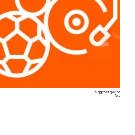
aleggro e trgovina
foto