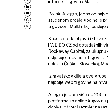
internet trgovina Mall.hr.
Poljski Allegro, jedna od najve
studenom prošle godine je pr
trgovcem Mall.hr koji posluje 
Kako su tada objavili iz hrvat
i WE|DO CZ od dotadašnjih vl
Rockaway Capital, za ukupnu c
uključuje imovinu e-trgovine 
nalazi u Češkoj, Slovačkoj, Mađa
Iz hrvatskog dijela ove grupe, 
najbolje web trgovine na hrva
Allegro je dom više od 250 mi
platforma za online kupovinu p
dobiva još veći razmjer na raz