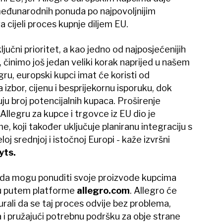
međunarodnih ponuda po najpovoljnijim
 cijeli proces kupnje diljem EU.
jučni prioritet, a kao jedno od najposjećenijih
, činimo još jedan veliki korak naprijed u našem
egru, europski kupci imat će koristi od
zbor, cijenu i besprijekornu isporuku, dok
ju broj potencijalnih kupaca. Proširenje
Allegru za kupce i trgovce iz EU dio je
 koji također uključuje planiranu integraciju s
loj srednjoj i istočnoj Europi - kaže izvršni
yts.
ada mogu ponuditi svoje proizvode kupcima
ku putem platforme
allegro.com
. Allegro će
rali da se taj proces odvije bez problema,
 i pružajući potrebnu podršku za obje strane