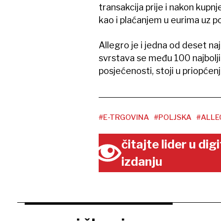
transakcija prije i nakon kupn
kao i plaćanjem u eurima uz p
Allegro je i jedna od deset naj
svrstava se među 100 najbolji
posjećenosti, stoji u priopćenj
#E-TRGOVINA
#POLJSKA
#ALLE
čitajte lider u di
izdanju