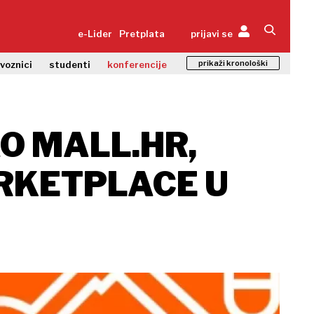
e-Lider
Pretplata
prijavi se
prikaži kronološki
zvoznici
studenti
konferencije
O MALL.HR,
RKETPLACE U