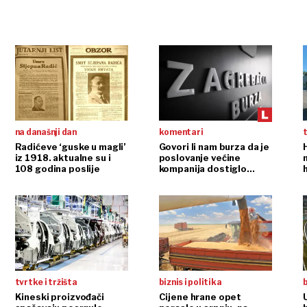
na današnji dan
komentari
t
Radićeve ‘guske u magli’
Govori li nam burza da je
iz 1918. aktualne su i
poslovanje većine
108 godina poslije
kompanija dostiglo
plafon?
r
tvrtke i tržišta
biznis i politika
b
Kineski proizvođači
Cijene hrane opet