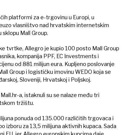
ćih platformi za e-trgovinu u Europi, u
euzo vlasništvo nad hrvatskim internetskim
u sklopu Mall Group.
ske tvrtke, Allegro je kupio 100 posto Mall Group
asnika, kompanija PPF, EC Investments i
ijenu od 881 milijun eura. Kupljeno poslovanje
Mall Group i logističku imovinu WEDO koja se
rskoj, Sloveniji, Hrvatskoj i Poljskoj.
Mall.hr-a, istaknuli su se nalaze među tri
tskom tržištu.
lijuna ponuda od 135.000 različitih trgovaca i
o izboru za 13,5 milijuna aktivnih kupaca. Sada
ini EU, jer Allegro europskim kupcima daje