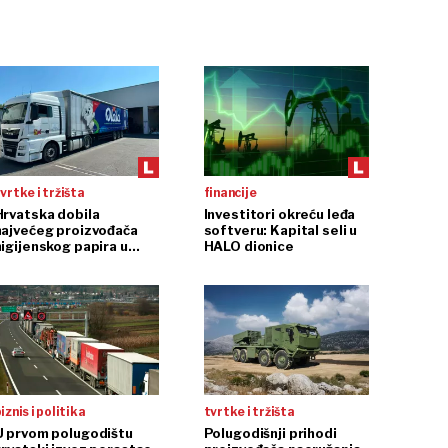
vrtke i tržišta
financije
Hrvatska dobila
Investitori okreću leđa
najvećeg proizvođača
softveru: Kapital seli u
higijenskog papira u
HALO dionice
egiji
iznis i politika
tvrtke i tržišta
U prvom polugodištu
Polugodišnji prihodi