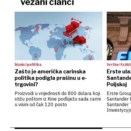
vezani članci
biznis i politika
tvrtke i tržiš
Zašto je američka carinska
Erste ula
politika podigla prašinu u e-
Santande
trgovini?
Poljskoj
Proizvodi u vrijednosti do 800 dolara koji
Erste Grou
stižu poštom iz Kine podliježu sada carini
Santander 
u visini od čak 120 posto
Santander 
Inwestycyjn