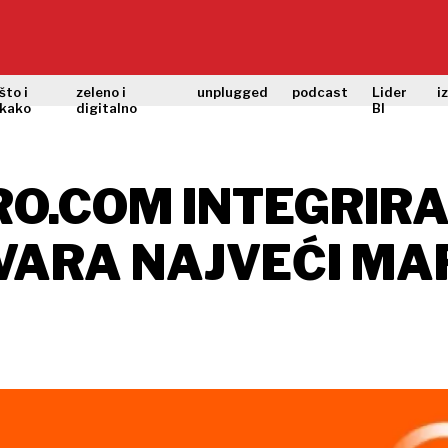
što i
zeleno i
unplugged
podcast
Lider
i
kako
digitalno
BI
RO.COM INTEGRIRA
VARA NAJVEĆI MA