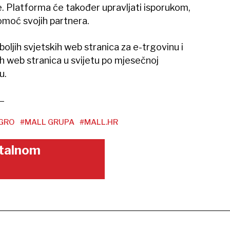
je. Platforma će također upravljati isporukom,
omoć svojih partnera.
boljih svjetskih web stranica za e-trgovinu i
h web stranica u svijetu po mjesečnoj
u.
GRO
#MALL GRUPA
#MALL.HR
gitalnom