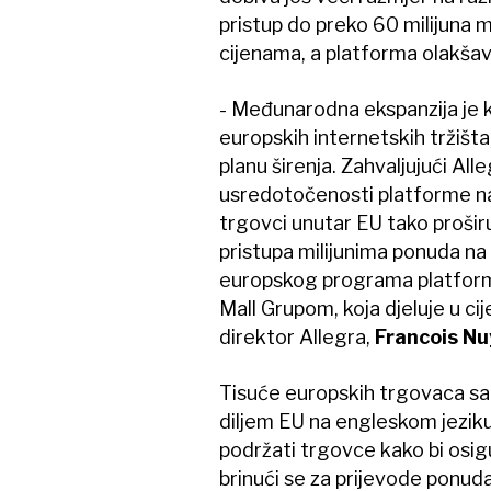
pristup do preko 60 milijuna 
cijenama, a platforma olakšava
- Međunarodna ekspanzija je kl
europskih internetskih tržišta
planu širenja. Zahvaljujući All
usredotočenosti platforme na i
trgovci unutar EU tako proširu
pristupa milijunima ponuda na 
europskog programa platforme,
Mall Grupom, koja djeluje u cije
direktor Allegra,
Francois Nu
Tisuće europskih trgovaca s
diljem EU na engleskom jezi
podržati trgovce kako bi osigu
brinući se za prijevode ponuda