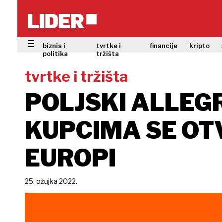
biznis i
tvrtke i
financije
kripto
politika
tržišta
tvrtke i tržišta
POLJSKI ALLEG
KUPCIMA SE OT
EUROPI
25. ožujka 2022.