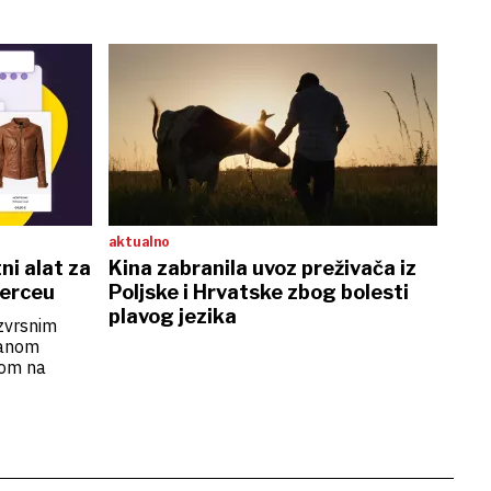
aktualno
ni alat za
Kina zabranila uvoz preživača iz
merceu
Poljske i Hrvatske zbog bolesti
plavog jezika
izvrsnim
danom
kom na