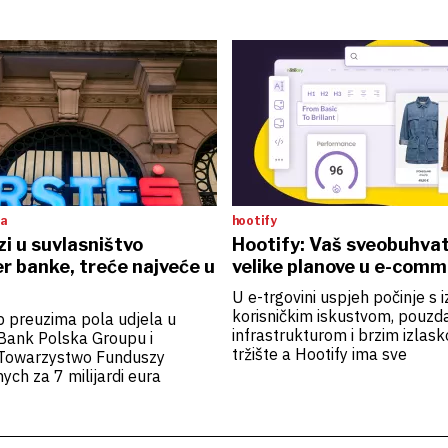
ta
hootify
zi u suvlasništvo
Hootify: Vaš sveobuhvat
r banke, treće najveće u
velike planove u e-com
U e-trgovini uspjeh počinje s 
korisničkim iskustvom, pouz
p preuzima pola udjela u
infrastrukturom i brzim izlas
Bank Polska Groupu i
tržište a Hootify ima sve
Towarzystwo Funduszy
ych za 7 milijardi eura