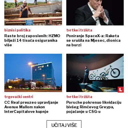
biznis i politika
tvrtke i tržišta
Raste broj zaposlenih: HZMO
Poniranje SpaceX-a: Raketa
bilježi 14 tisuća osiguranika
se srušila na Mjesec, dionica
više
na burzi
trgovački centri
tvrtke i tržišta
CC Real preuzeo upravljanje
Porsche pokrenuo likvidaciju
Avenue Mallom nakon
bivšeg Rimčevog Greypa,
InterCapitalove kupnje
pojačanje u CSG-u
UČITAJ VIŠE