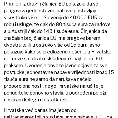
Primjeri iz drugih članica EU pokazuju da se
pragovi za jednostavne nabave postavljaju
višestruko više. U Sloveniji do 40.000 EUR za
robu i usluge, te čak do 80 tisuća eura za radove,
a u Austriji čak do 143 tisuće eura. Činjenica da
značajan broj članica EU ima pragove barem
dvostruko ili trostruko više od 15 eura jasno
pokazuje kako se predloženo rješenje u Hrvatskoj
ne može smatrati usklađenim s najboljom EU
praksom. Uvođenje obveze javne objave za sve
postupke jednostavne nabave vrijednosti iznad 15
tisuća eura ne samo da narušava načelo
proporcionalnosti, nego i hrvatske naručitelje i
ponuditelje ponovno stavlja u podređeni položaj
naspram kolega u ostatku EU.
Hrvatska već danas ima jedan od
najtransparentnijih sustava javne nabave u EU, pa