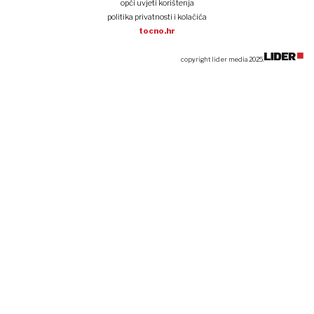
opći uvjeti korištenja
politika privatnosti i kolačića
tocno.hr
copyright lider media 2025.