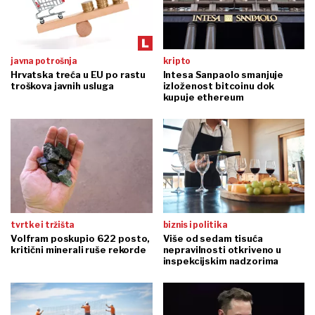
javna potrošnja
kripto
Hrvatska treća u EU po rastu
Intesa Sanpaolo smanjuje
troškova javnih usluga
izloženost bitcoinu dok
kupuje ethereum
tvrtke i tržišta
biznis i politika
Volfram poskupio 622 posto,
Više od sedam tisuća
kritični minerali ruše rekorde
nepravilnosti otkriveno u
inspekcijskim nadzorima