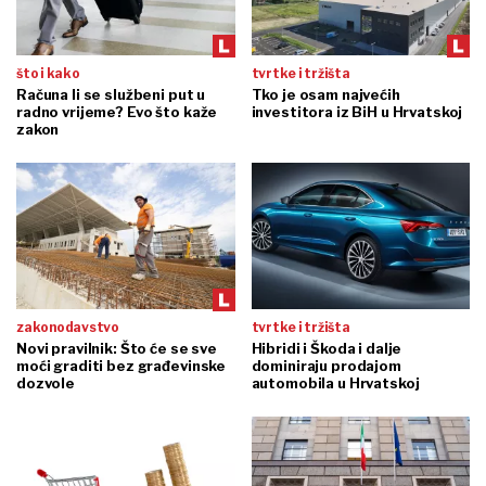
što i kako
tvrtke i tržišta
Računa li se službeni put u
Tko je osam najvećih
radno vrijeme? Evo što kaže
investitora iz BiH u Hrvatskoj
zakon
zakonodavstvo
tvrtke i tržišta
Novi pravilnik: Što će se sve
Hibridi i Škoda i dalje
moći graditi bez građevinske
dominiraju prodajom
dozvole
automobila u Hrvatskoj