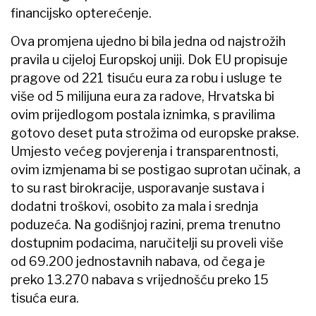
financijsko opterećenje.
Ova promjena ujedno bi bila jedna od najstrožih
pravila u cijeloj Europskoj uniji. Dok EU propisuje
pragove od 221 tisuću eura za robu i usluge te
više od 5 milijuna eura za radove, Hrvatska bi
ovim prijedlogom postala iznimka, s pravilima
gotovo deset puta strožima od europske prakse.
Umjesto većeg povjerenja i transparentnosti,
ovim izmjenama bi se postigao suprotan učinak, a
to su rast birokracije, usporavanje sustava i
dodatni troškovi, osobito za mala i srednja
poduzeća. Na godišnjoj razini, prema trenutno
dostupnim podacima, naručitelji su proveli više
od 69.200 jednostavnih nabava, od čega je
preko 13.270 nabava s vrijednošću preko 15
tisuća eura.