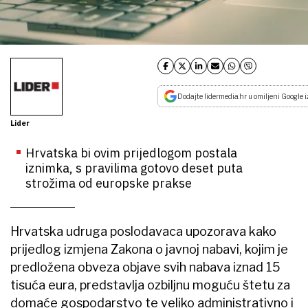
Dodajte lidermedia.hr u omiljeni Google i
Lider
Hrvatska bi ovim prijedlogom postala
iznimka, s pravilima gotovo deset puta
strožima od europske prakse
Hrvatska udruga poslodavaca upozorava kako
prijedlog izmjena Zakona o javnoj nabavi, kojim je
predložena obveza objave svih nabava iznad 15
tisuća eura, predstavlja ozbiljnu moguću štetu za
domaće gospodarstvo te veliko administrativno i