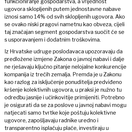
funkcioniranje gospodarstva, a vrijednost
ugovora sklopljenih putem jednostavne nabave
iznosi samo 14% od svih sklopljenih ugovora. Ako
se ovako niski pragovi nametnu kao obveza, cijeli
taj značajan segment gospodarstva suočit će se
s usporavanjem i dodatnim troškovima.
Iz Hrvatske udruge poslodavaca upozoravaju da
predložene izmjene Zakona o javnoj nabavi i dalje
ne rješavaju ključno pitanje nelojalne konkurencije
kompanija iz trećih zemalja. Premda je u Zakonu
kao razlog za isključenje ponuditelja predviđeno
kršenje kolektivnih ugovora, u praksi je nužno tu
odredbu jasnije i učinkovitije primijeniti. Potrebno
je osigurati da se za poslove u javnoj nabavi mogu
natjecati samo tvrtke koje poštuju kolektivne
ugovore, zapošljavaju radnike uredno i
transparentno isplaćuju plaće, investiraju u