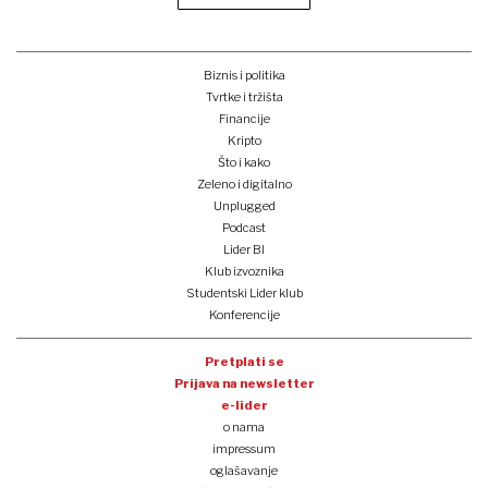
Biznis i politika
Tvrtke i tržišta
Financije
Kripto
Što i kako
Zeleno i digitalno
Unplugged
Podcast
Lider BI
Klub izvoznika
Studentski Lider klub
Konferencije
Pretplati se
Prijava na newsletter
e-lider
o nama
impressum
oglašavanje