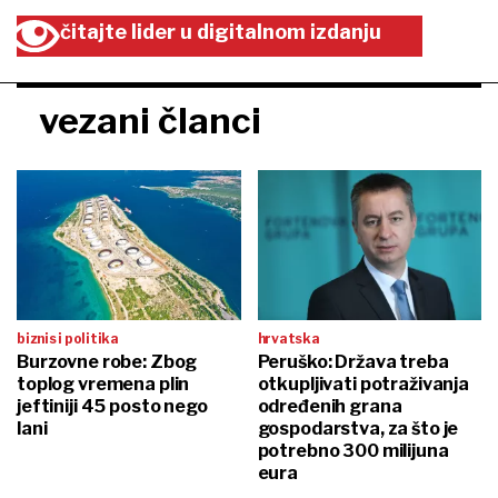
čitajte lider u digitalnom izdanju
vezani članci
biznis i politika
hrvatska
Burzovne robe: Zbog
Peruško: Država treba
toplog vremena plin
otkupljivati potraživanja
jeftiniji 45 posto nego
određenih grana
lani
gospodarstva, za što je
potrebno 300 milijuna
eura