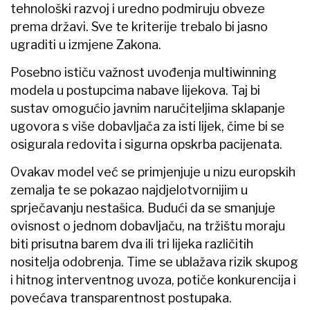
tehnološki razvoj i uredno podmiruju obveze
prema državi. Sve te kriterije trebalo bi jasno
ugraditi u izmjene Zakona.
Posebno ističu važnost uvođenja multiwinning
modela u postupcima nabave lijekova. Taj bi
sustav omogućio javnim naručiteljima sklapanje
ugovora s više dobavljača za isti lijek, čime bi se
osigurala redovita i sigurna opskrba pacijenata.
Ovakav model već se primjenjuje u nizu europskih
zemalja te se pokazao najdjelotvornijim u
sprječavanju nestašica. Budući da se smanjuje
ovisnost o jednom dobavljaču, na tržištu moraju
biti prisutna barem dva ili tri lijeka različitih
nositelja odobrenja. Time se ublažava rizik skupog
i hitnog interventnog uvoza, potiče konkurencija i
povećava transparentnost postupaka.