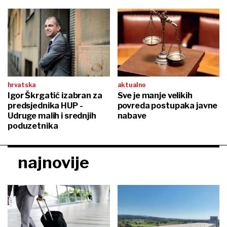
hrvatska
aktualno
Igor Škrgatić izabran za
Sve je manje velikih
predsjednika HUP -
povreda postupaka javne
Udruge malih i srednjih
nabave
poduzetnika
najnovije