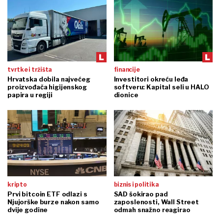
tvrtke i tržišta
financije
Hrvatska dobila najvećeg
Investitori okreću leđa
proizvođača higijenskog
softveru: Kapital seli u HALO
papira u regiji
dionice
kripto
biznis i politika
Prvi bitcoin ETF odlazi s
SAD šokirao pad
Njujorške burze nakon samo
zaposlenosti, Wall Street
dvije godine
odmah snažno reagirao