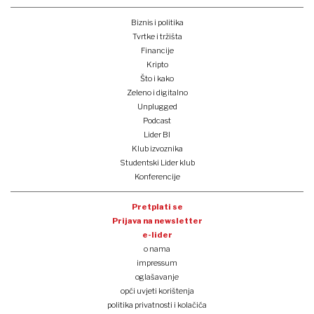
Biznis i politika
Tvrtke i tržišta
Financije
Kripto
Što i kako
Zeleno i digitalno
Unplugged
Podcast
Lider BI
Klub izvoznika
Studentski Lider klub
Konferencije
Pretplati se
Prijava na newsletter
e-lider
o nama
impressum
oglašavanje
opći uvjeti korištenja
politika privatnosti i kolačića