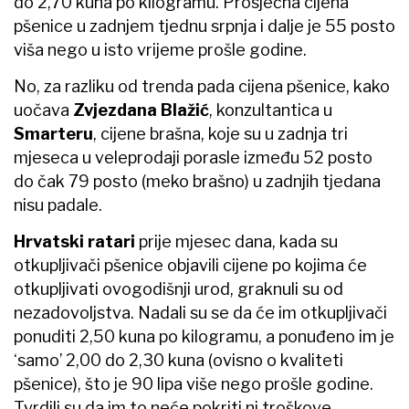
do 2,70 kuna po kilogramu. Prosječna cijena
pšenice u zadnjem tjednu srpnja i dalje je 55 posto
viša nego u isto vrijeme prošle godine.
No, za razliku od trenda pada cijena pšenice, kako
uočava
Zvjezdana Blažić
, konzultantica u
Smarteru
, cijene brašna, koje su u zadnja tri
mjeseca u veleprodaji porasle između 52 posto
do čak 79 posto (meko brašno) u zadnjih tjedana
nisu padale.
Hrvatski ratari
prije mjesec dana, kada su
otkupljivači pšenice objavili cijene po kojima će
otkupljivati ovogodišnji urod, graknuli su od
nezadovoljstva. Nadali su se da će im otkupljivači
ponuditi 2,50 kuna po kilogramu, a ponuđeno im je
‘samo’ 2,00 do 2,30 kuna (ovisno o kvaliteti
pšenice), što je 90 lipa više nego prošle godine.
Tvrdili su da im to neće pokriti ni troškove