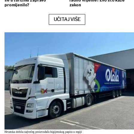
promijenilo?
zakon
UČITAJ VIŠE
Hrvatska dobila najvećeg proizvođača higijenskog papira u regiji