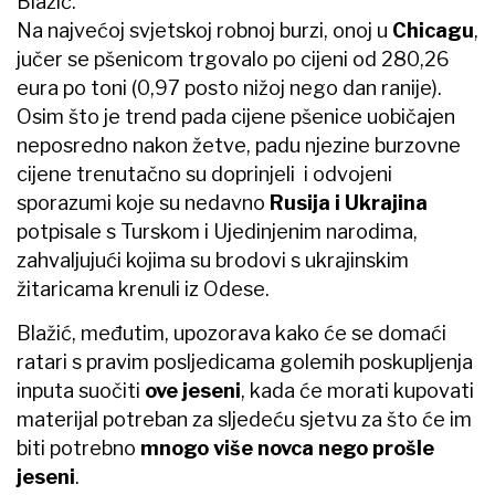
Blažić.
Na najvećoj svjetskoj robnoj burzi, onoj u
Chicagu
,
jučer se pšenicom trgovalo po cijeni od 280,26
eura po toni (0,97 posto nižoj nego dan ranije).
Osim što je trend pada cijene pšenice uobičajen
neposredno nakon žetve, padu njezine burzovne
cijene trenutačno su doprinjeli i odvojeni
sporazumi koje su nedavno
Rusija i Ukrajina
potpisale s Turskom i Ujedinjenim narodima,
zahvaljujući kojima su brodovi s ukrajinskim
žitaricama krenuli iz Odese.
Blažić, međutim, upozorava kako će se domaći
ratari s pravim posljedicama golemih poskupljenja
inputa suočiti
ove jeseni
, kada će morati kupovati
materijal potreban za sljedeću sjetvu za što će im
biti potrebno
mnogo više novca nego prošle
jeseni
.