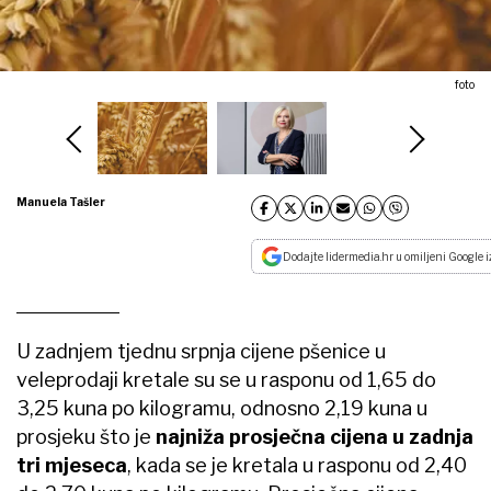
foto
Manuela Tašler
Dodajte lidermedia.hr u omiljeni Google i
U zadnjem tjednu srpnja cijene pšenice u
veleprodaji kretale su se u rasponu od 1,65 do
3,25 kuna po kilogramu, odnosno 2,19 kuna u
prosjeku što je
najniža prosječna cijena u zadnja
tri mjeseca
, kada se je kretala u rasponu od 2,40