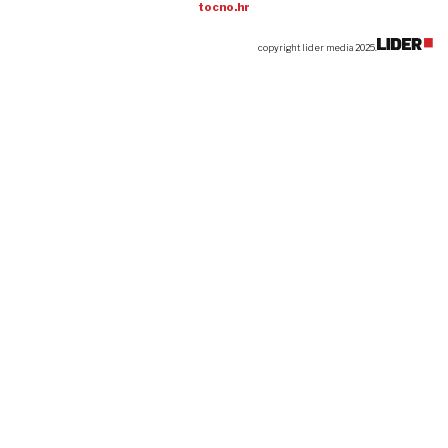
tocno.hr
copyright lider media 2025.