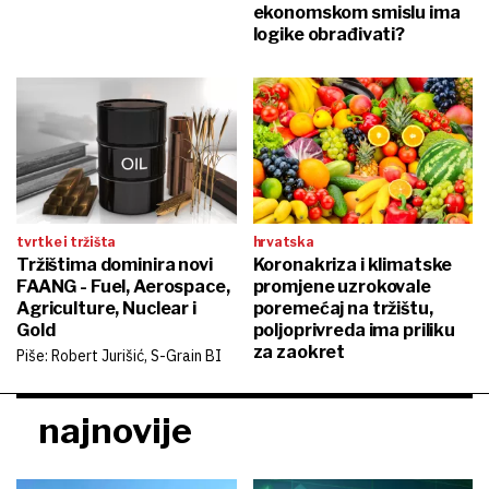
ekonomskom smislu ima
logike obrađivati?
tvrtke i tržišta
hrvatska
Tržištima dominira novi
Koronakriza i klimatske
FAANG - Fuel, Aerospace,
promjene uzrokovale
Agriculture, Nuclear i
poremećaj na tržištu,
Gold
poljoprivreda ima priliku
za zaokret
Piše: Robert Jurišić, S-Grain BI
najnovije