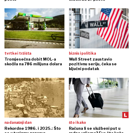
tvrtke i tržišta
biznis i politika
Tromjesečna dobit MOL-a
Wall Street zaustavio
skočila na 786 milijuna dolara
pozitivnu seriju, čeka se
ključni podatak
na današnji dan
što i kako
Rekordne 1986. i 2025.: Što
Računa li se službeni put u
se u turizmu zapravo
radno vrijeme? Evo što kaže