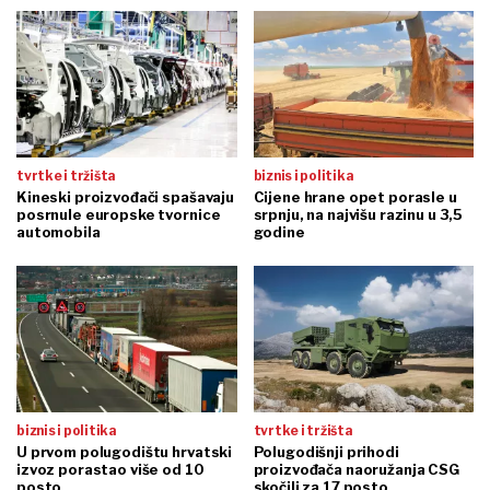
tvrtke i tržišta
biznis i politika
Kineski proizvođači spašavaju
Cijene hrane opet porasle u
posrnule europske tvornice
srpnju, na najvišu razinu u 3,5
automobila
godine
biznis i politika
tvrtke i tržišta
U prvom polugodištu hrvatski
Polugodišnji prihodi
izvoz porastao više od 10
proizvođača naoružanja CSG
posto
skočili za 17 posto