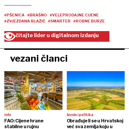
#PŠENICA
#BRAŠNO
#VELEPRODAJNE CIJENE
#ZVJEZDANA BLAŽIĆ
#SMARTER
#ROBNE BURZE
čitajte lider u digitalnom izdanju
vezani članci
info
biznis i politika
FAO: Cijene hrane
Obrađuje li se u Hrvatskoj
stabilne u rujnu
već sva zemlja koju u