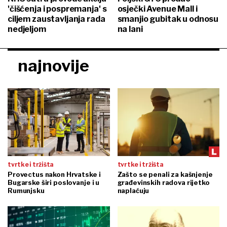
'čišćenja i pospremanja' s
osječki Avenue Mall i
ciljem zaustavljanja rada
smanjio gubitak u odnosu
nedjeljom
na lani
najnovije
tvrtke i tržišta
tvrtke i tržišta
Provectus nakon Hrvatske i
Zašto se penali za kašnjenje
Bugarske širi poslovanje i u
građevinskih radova rijetko
Rumunjsku
naplaćuju