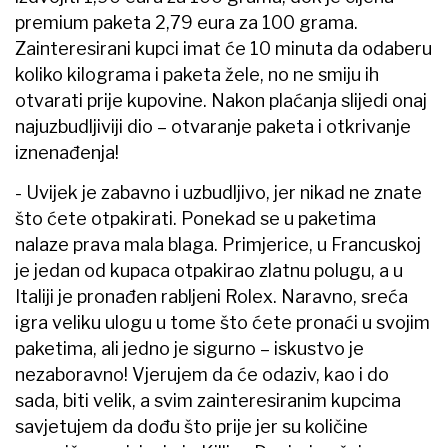
premium paketa 2,79 eura za 100 grama.
Zainteresirani kupci imat će 10 minuta da odaberu
koliko kilograma i paketa žele, no ne smiju ih
otvarati prije kupovine. Nakon plaćanja slijedi onaj
najuzbudljiviji dio – otvaranje paketa i otkrivanje
iznenađenja!
- Uvijek je zabavno i uzbudljivo, jer nikad ne znate
što ćete otpakirati. Ponekad se u paketima
nalaze prava mala blaga. Primjerice, u Francuskoj
je jedan od kupaca otpakirao zlatnu polugu, a u
Italiji je pronađen rabljeni Rolex. Naravno, sreća
igra veliku ulogu u tome što ćete pronaći u svojim
paketima, ali jedno je sigurno – iskustvo je
nezaboravno! Vjerujem da će odaziv, kao i do
sada, biti velik, a svim zainteresiranim kupcima
savjetujem da dođu što prije jer su količine