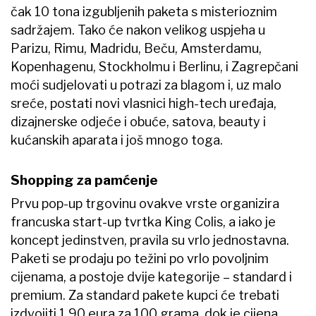
čak 10 tona izgubljenih paketa s misterioznim
sadržajem. Tako će nakon velikog uspjeha u
Parizu, Rimu, Madridu, Beču, Amsterdamu,
Kopenhagenu, Stockholmu i Berlinu, i Zagrepčani
moći sudjelovati u potrazi za blagom i, uz malo
sreće, postati novi vlasnici high-tech uređaja,
dizajnerske odjeće i obuće, satova, beauty i
kućanskih aparata i još mnogo toga.
Shopping za pamćenje
Prvu pop-up trgovinu ovakve vrste organizira
francuska start-up tvrtka King Colis, a iako je
koncept jedinstven, pravila su vrlo jednostavna.
Paketi se prodaju po težini po vrlo povoljnim
cijenama, a postoje dvije kategorije – standard i
premium. Za standard pakete kupci će trebati
izdvojiti 1,90 eura za 100 grama, dok je cijena