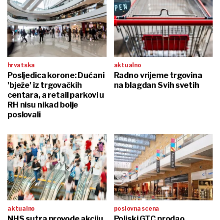
hrvatska
aktualno
Posljedica korone: Dućani
Radno vrijeme trgovina
'bježe' iz trgovačkih
na blagdan Svih svetih
centara, a retail parkovi u
RH nisu nikad bolje
poslovali
aktualno
poslovna scena
NHS sutra provode akciju
Poljski GTC prodao