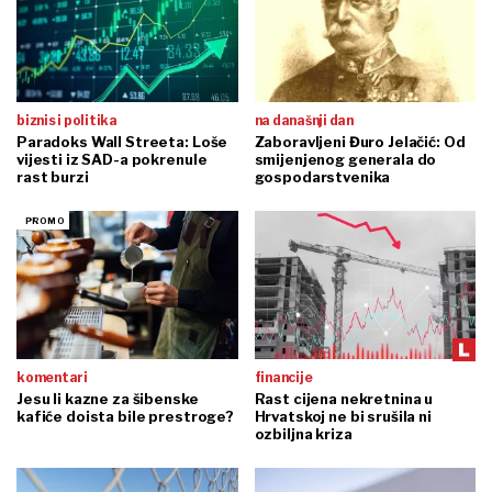
biznis i politika
na današnji dan
Paradoks Wall Streeta: Loše
Zaboravljeni Đuro Jelačić: Od
vijesti iz SAD-a pokrenule
smijenjenog generala do
rast burzi
gospodarstvenika
komentari
financije
Jesu li kazne za šibenske
Rast cijena nekretnina u
kafiće doista bile prestroge?
Hrvatskoj ne bi srušila ni
ozbiljna kriza