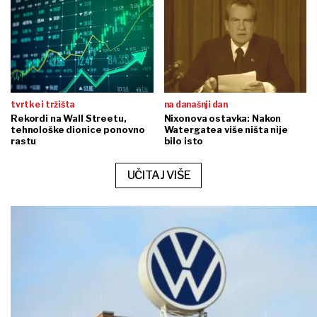
tvrtke i tržišta
na današnji dan
Rekordi na Wall Streetu,
Nixonova ostavka: Nakon
tehnološke dionice ponovno
Watergatea više ništa nije
rastu
bilo isto
UČITAJ VIŠE