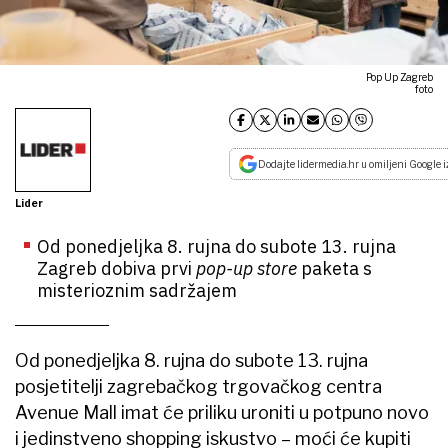
Pop Up Zagreb
foto
Dodajte lidermedia.hr u omiljeni Google i
Lider
Od ponedjeljka 8. rujna do subote 13. rujna
Zagreb dobiva prvi
pop-up store
paketa s
misterioznim sadržajem
Od ponedjeljka 8. rujna do subote 13. rujna
posjetitelji zagrebačkog trgovačkog centra
Avenue Mall imat će priliku uroniti u potpuno novo
i jedinstveno shopping iskustvo – moći će kupiti