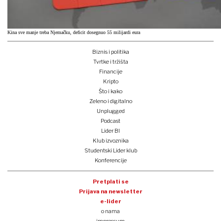
Kina sve manje treba Njemačku, deficit dosegnuo 55 milijardi eura
Biznis i politika
Tvrtke i tržišta
Financije
Kripto
Što i kako
Zeleno i digitalno
Unplugged
Podcast
Lider BI
Klub izvoznika
Studentski Lider klub
Konferencije
Pretplati se
Prijava na newsletter
e-lider
o nama