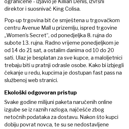
ograničene - izjavio je Killian Denis, izvršni
direktor i suosnivač King Colisa.
Pop-up trgovina bit će smještena u trgovačkom
centru Avenue Mall u prizemlju, ispred trgovine
„Women’s Secret“, od ponedjeljka 8. rujna do
subote 13. rujna. Radno vrijeme ponedjeljkom je
od 14 do 21 sat, a ostalim danima od 10 do 20
sati. Ulaz je besplatan za sve kupce, a maloljetnici
trebaju biti u pratnji odrasle osobe. Kako bi izbjegli
čekanje u redu, kupcima je dostupan fast pass na
službenoj web stranici.
Ekološki odgovoran pristup
Svake godine milijuni paketa naručenih online
izgube se iz raznih razloga, najčešće zbog
netočnih podataka za dostavu. Nakon što kupci
dobiju povrat novca, te su se nedostavljene