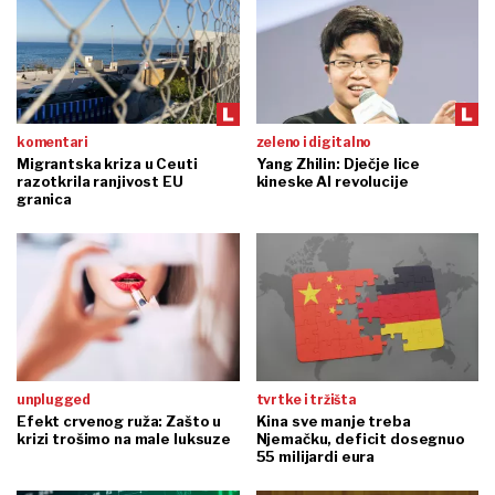
komentari
zeleno i digitalno
Migrantska kriza u Ceuti
Yang Zhilin: Dječje lice
razotkrila ranjivost EU
kineske AI revolucije
granica
unplugged
tvrtke i tržišta
Efekt crvenog ruža: Zašto u
Kina sve manje treba
krizi trošimo na male luksuze
Njemačku, deficit dosegnuo
55 milijardi eura