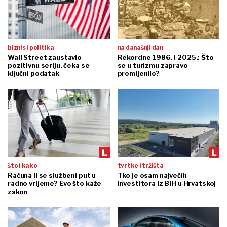
biznis i politika
na današnji dan
Wall Street zaustavio
Rekordne 1986. i 2025.: Što
pozitivnu seriju, čeka se
se u turizmu zapravo
ključni podatak
promijenilo?
što i kako
tvrtke i tržišta
Računa li se službeni put u
Tko je osam najvećih
radno vrijeme? Evo što kaže
investitora iz BiH u Hrvatskoj
zakon