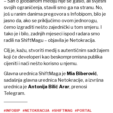
– San o globalnom mediju nije se gasio, ali svjesni
svojih ograničenja, stavili smo ga na stranu. No,
još u ranim danima pregovora s Infobipom, bilo je
jasno da, ako se priključimo ovom jednorogu,
ćemo izgraditi nešto zajednički u tom smjeru. I
tako je i bilo, zadnjih mjeseci ispod radara smo
radili na ShiftMagu – objavila je Netokracija.
Cilj je, kažu, stvoriti medij s autentičnim sadržajem
koji će developeri kao beskompromisna publika
cijeniti i naći nešto korisno u njemu.
Glavna urednica ShiftMaga je
Mia Biberović
,
sadašnja glavna urednica Netokracije, a izvršna
urednica je
Antonija Bilić Arar
, prenosi
Telegram.
#INFOBIP
#NETOKRACIJA
#SHIFTMAG
#PORTAL