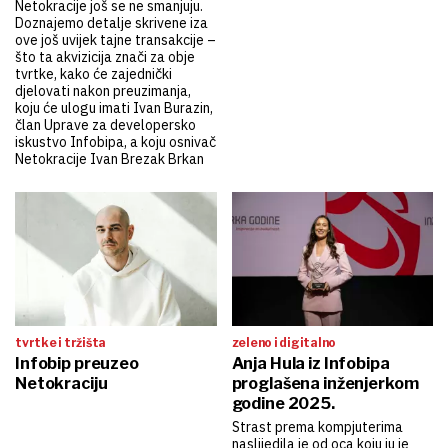
Netokracije još se ne smanjuju.
Doznajemo detalje skrivene iza
ove još uvijek tajne transakcije –
što ta akvizicija znači za obje
tvrtke, kako će zajednički
djelovati nakon preuzimanja,
koju će ulogu imati Ivan Burazin,
član Uprave za developersko
iskustvo Infobipa, a koju osnivač
Netokracije Ivan Brezak Brkan
tvrtke i tržišta
zeleno i digitalno
Infobip preuzeo
Anja Hula iz Infobipa
Netokraciju
proglašena inženjerkom
godine 2025.
Strast prema kompjuterima
naslijedila je od oca koju ju je