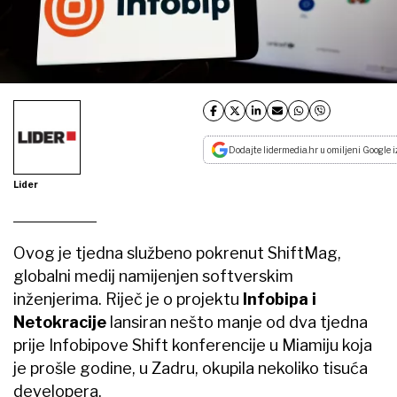
Dodajte lidermedia.hr u omiljeni Google i
Lider
Ovog je tjedna službeno pokrenut ShiftMag,
globalni medij namijenjen softverskim
inženjerima. Riječ je o projektu
Infobipa i
Netokracije
lansiran nešto manje od dva tjedna
prije Infobipove Shift konferencije u Miamiju koja
je prošle godine, u Zadru, okupila nekoliko tisuća
developera.