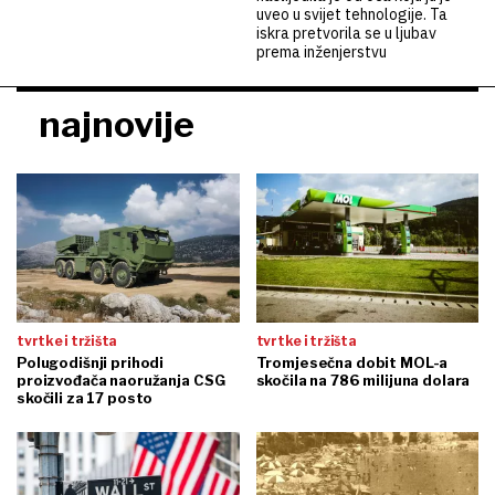
uveo u svijet tehnologije. Ta
iskra pretvorila se u ljubav
prema inženjerstvu
najnovije
tvrtke i tržišta
tvrtke i tržišta
Polugodišnji prihodi
Tromjesečna dobit MOL-a
proizvođača naoružanja CSG
skočila na 786 milijuna dolara
skočili za 17 posto