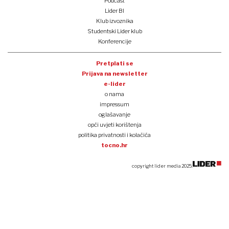
Podcast
Lider BI
Klub izvoznika
Studentski Lider klub
Konferencije
Pretplati se
Prijava na newsletter
e-lider
o nama
impressum
oglašavanje
opći uvjeti korištenja
politika privatnosti i kolačića
tocno.hr
copyright lider media 2025.