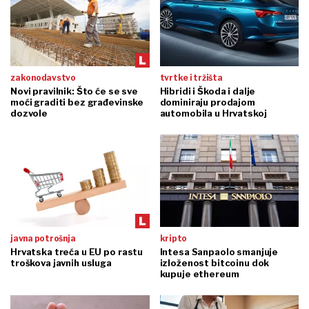
zakonodavstvo
tvrtke i tržišta
Novi pravilnik: Što će se sve
Hibridi i Škoda i dalje
moći graditi bez građevinske
dominiraju prodajom
dozvole
automobila u Hrvatskoj
javna potrošnja
kripto
Hrvatska treća u EU po rastu
Intesa Sanpaolo smanjuje
troškova javnih usluga
izloženost bitcoinu dok
kupuje ethereum