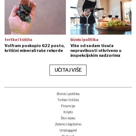
tvrtke i tržišta
biznis i politika
Volfram poskupio 622 posto,
Više od sedam tisuća
kritični minerali ruše rekorde
nepravilnosti otkriveno u
inspekcijskim nadzorima
UČITAJ VIŠE
Biznis i politika
Tvrtke i tržišta
Financije
Kripto
Što i kako
Zeleno i digitalno
Unplugged