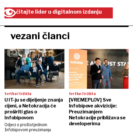
čitajte lider u digitalnom izdanju
vezani članci
tvrtke i tržišta
tvrtke i tržišta
U IT-ju se dijeljenje znanja
[VREMEPLOV] Sve
cijeni, a Netokracija će
Infobipove akvizicije:
proširiti glas o
Preuzimanjem
Infobipovom
Netokracije približava se
developerima
Odjeci o prošlotjednom
Infobipovom preuzimanju