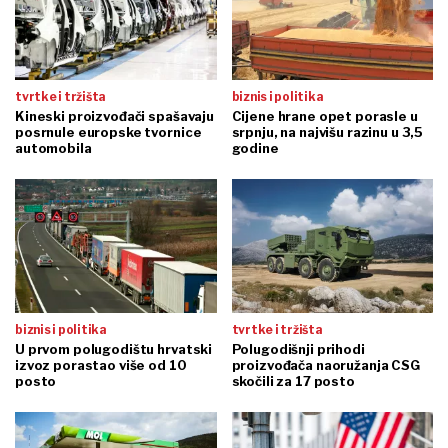
tvrtke i tržišta
biznis i politika
Kineski proizvođači spašavaju
Cijene hrane opet porasle u
posrnule europske tvornice
srpnju, na najvišu razinu u 3,5
automobila
godine
biznis i politika
tvrtke i tržišta
U prvom polugodištu hrvatski
Polugodišnji prihodi
izvoz porastao više od 10
proizvođača naoružanja CSG
posto
skočili za 17 posto