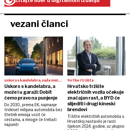
čitajte lider u digitalnom izdanju
vezani članci
uskoro s kandelabra, sada može i
tvrtke i tržišta
u garaži
Uskoro s kandelabra, a
Hrvatsko tržište
može i u garaži: Dobit
električnih vozila očekuje
ćemo pravo na punjenje
značajan rast, a BYD će
slijediti i drugi kineski
Do 2030., prema EK, najmanje
brendovi
trideset milijuna automobila bez
štetnih emisija vozit će
Tržište električnih automobila u
cestama, a mnoge će trebati
Hrvatskoj nastavilo je rasti
napuniti
tijekom 2024. godine, uz ukupno