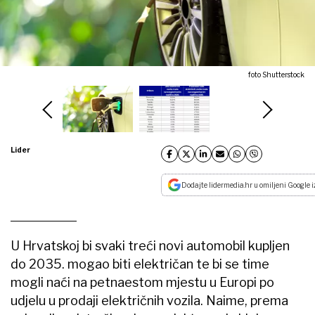
foto Shutterstock
Lider
Dodajte lidermedia.hr u omiljeni Google i
U Hrvatskoj bi svaki treći novi automobil kupljen
do 2035. mogao biti električan te bi se time
mogli naći na petnaestom mjestu u Europi po
udjelu u prodaji električnih vozila. Naime, prema