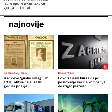
jedne općine u Kini, tako će
vjerojatno i ostati
najnovije
na današnji dan
komentari
Radićeve ‘guske u magli’ iz
Govori li nam burza da je
1918. aktualne su i 108
poslovanje većine kompanija
godina poslije
dostiglo plafon?