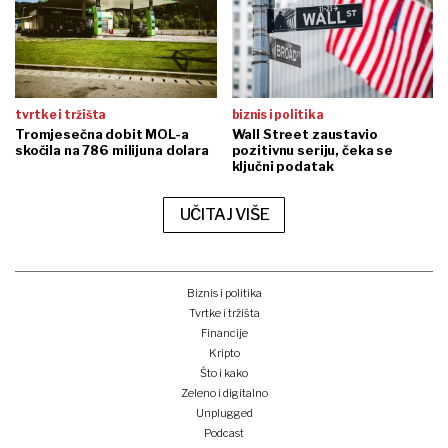
tvrtke i tržišta
biznis i politika
Tromjesečna dobit MOL-a
Wall Street zaustavio
skočila na 786 milijuna dolara
pozitivnu seriju, čeka se
ključni podatak
UČITAJ VIŠE
Biznis i politika
Tvrtke i tržišta
Financije
Kripto
Što i kako
Zeleno i digitalno
Unplugged
Podcast