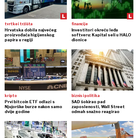
tvrtke i tržišta
financije
Hrvatska dobila najvećeg
Investitori okreću leđa
proizvođača higijenskog
softveru: Kapital seli u HALO
papira u regiji
dionice
kripto
biznis i politika
Prvi bitcoin ETF odlazi s
SAD šokirao pad
Njujorške burze nakon samo
zaposlenosti, Wall Street
dvije godine
odmah snažno reagirao