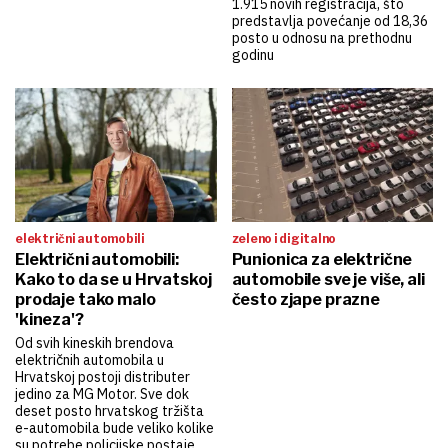
1.915 novih registracija, što
predstavlja povećanje od 18,36
posto u odnosu na prethodnu
godinu
električni automobili
zeleno i digitalno
Električni automobili:
Punionica za električne
Kako to da se u Hrvatskoj
automobile sve je više, ali
prodaje tako malo
često zjape prazne
'kineza'?
Od svih kineskih brendova
električnih automobila u
Hrvatskoj postoji distributer
jedino za MG Motor. Sve dok
deset posto hrvatskog tržišta
e-automobila bude veliko kolike
su potrebe policijske postaje