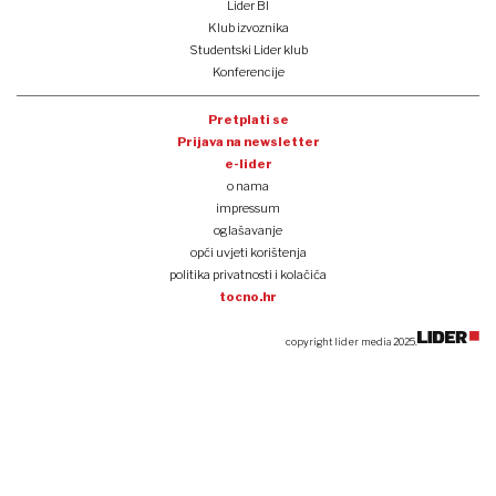
Lider BI
Klub izvoznika
Studentski Lider klub
Konferencije
Pretplati se
Prijava na newsletter
e-lider
o nama
impressum
oglašavanje
opći uvjeti korištenja
politika privatnosti i kolačića
tocno.hr
copyright lider media 2025.