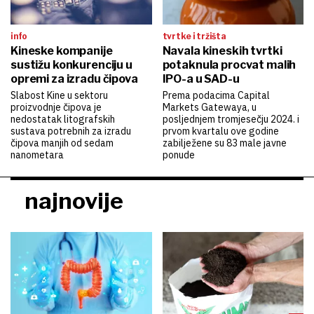
info
tvrtke i tržišta
Kineske kompanije
Navala kineskih tvrtki
sustižu konkurenciju u
potaknula procvat malih
opremi za izradu čipova
IPO-a u SAD-u
Slabost Kine u sektoru
Prema podacima Capital
proizvodnje čipova je
Markets Gatewaya, u
nedostatak litografskih
posljednjem tromjesečju 2024. i
sustava potrebnih za izradu
prvom kvartalu ove godine
čipova manjih od sedam
zabilježene su 83 male javne
nanometara
ponude
najnovije