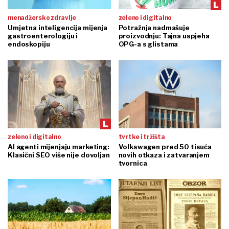
menadžersko zdravlje
zeleno i digitalno
Umjetna inteligencija mijenja
Potražnja nadmašuje
gastroenterologiju i
proizvodnju: Tajna uspjeha
endoskopiju
OPG-a s glistama
zeleno i digitalno
tvrtke i tržišta
AI agenti mijenjaju marketing:
Volkswagen pred 50 tisuća
Klasični SEO više nije dovoljan
novih otkaza i zatvaranjem
tvornica