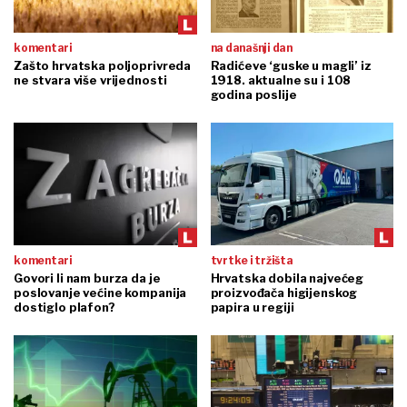
komentari
na današnji dan
Zašto hrvatska poljoprivreda
Radićeve ‘guske u magli’ iz
ne stvara više vrijednosti
1918. aktualne su i 108
godina poslije
komentari
tvrtke i tržišta
Govori li nam burza da je
Hrvatska dobila najvećeg
poslovanje većine kompanija
proizvođača higijenskog
dostiglo plafon?
papira u regiji