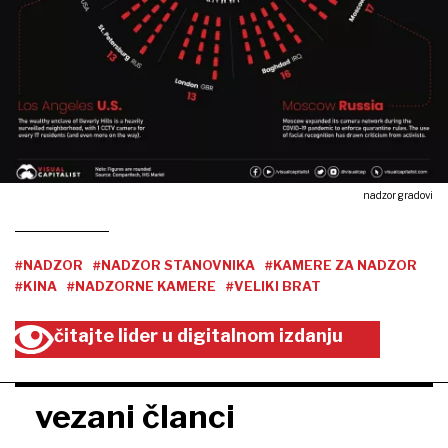
nadzor gradovi
#NADZOR
#NADZOR STANOVNIKA
#KAMERE ZA NADZOR
#KINA
#NADZORNE KAMERE
#VELIKI BRAT
čitajte lider u digitalnom izdanju
vezani članci