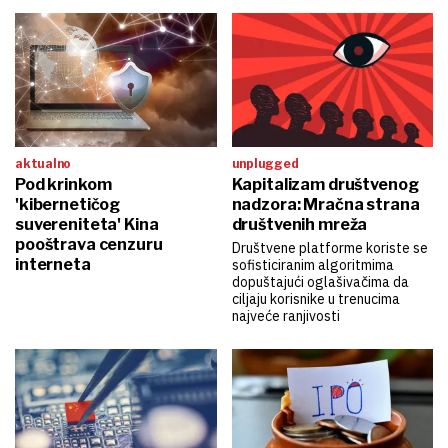
aktualno
unplugged
Pod krinkom
Kapitalizam društvenog
'kibernetičog
nadzora: Mračna strana
suvereniteta' Kina
društvenih mreža
pooštrava cenzuru
Društvene platforme koriste se
interneta
sofisticiranim algoritmima
dopuštajući oglašivačima da
ciljaju korisnike u trenucima
najveće ranjivosti