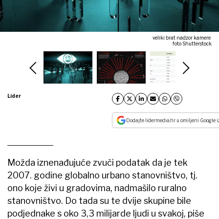
veliki brat nadzor kamere
foto Shutterstock
Lider
Dodajte lidermedia.hr u omiljeni Google i
Možda iznenađujuće zvuči podatak da je tek
2007. godine globalno urbano stanovništvo, tj.
ono koje živi u gradovima, nadmašilo ruralno
stanovništvo. Do tada su te dvije skupine bile
podjednake s oko 3,3 milijarde ljudi u svakoj, piše