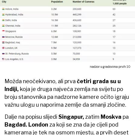
nadzor u gradovima prvih 10
Možda neočekivano, ali prva
četiri grada su u
Indiji,
koja je druga najveća zemlja na svijetu po
broju stanovnika pa nadzorne kamere očito igraju
važnu ulogu u naporima zemlje da smanji zločine.
Dalje na popisu slijedi
Singapur,
zatim
Moskva
pa
Bagdad.
London
za koji se zna da je cijeli pod
kamerama je tek na osmom mjestu, a prvih deset