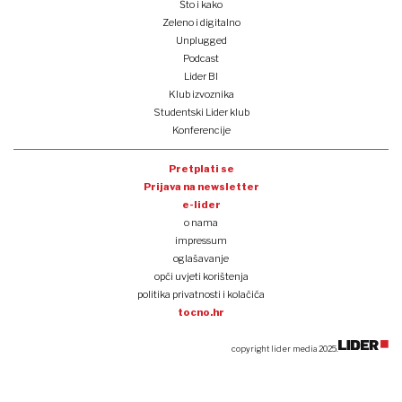
Što i kako
Zeleno i digitalno
Unplugged
Podcast
Lider BI
Klub izvoznika
Studentski Lider klub
Konferencije
Pretplati se
Prijava na newsletter
e-lider
o nama
impressum
oglašavanje
opći uvjeti korištenja
politika privatnosti i kolačića
tocno.hr
copyright lider media 2025.