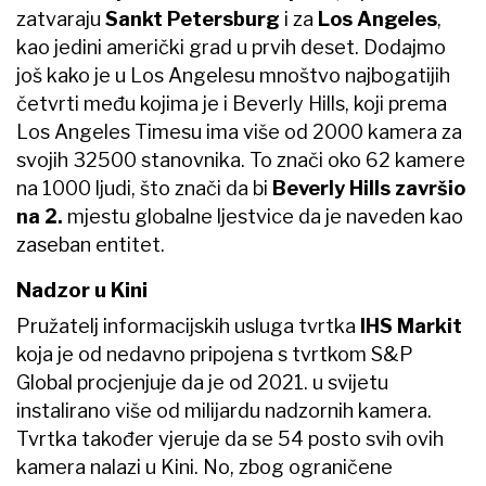
zatvaraju
Sankt Petersburg
i za
Los Angeles
,
kao jedini američki grad u prvih deset. Dodajmo
još kako je u Los Angelesu mnoštvo najbogatijih
četvrti među kojima je i Beverly Hills, koji prema
Los Angeles Timesu ima više od 2000 kamera za
svojih 32500 stanovnika. To znači oko 62 kamere
na 1000 ljudi, što znači da bi
Beverly Hills završio
na 2.
mjestu globalne ljestvice da je naveden kao
zaseban entitet.
Nadzor u Kini
Pružatelj informacijskih usluga tvrtka
IHS Markit
koja je od nedavno pripojena s tvrtkom S&P
Global procjenjuje da je od 2021. u svijetu
instalirano više od milijardu nadzornih kamera.
Tvrtka također vjeruje da se 54 posto svih ovih
kamera nalazi u Kini. No, zbog ograničene