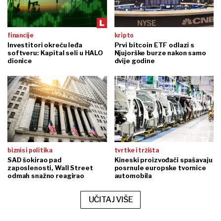
financije
kripto
Investitori okreću leđa
Prvi bitcoin ETF odlazi s
softveru: Kapital seli u HALO
Njujorške burze nakon samo
dionice
dvije godine
biznis i politika
tvrtke i tržišta
SAD šokirao pad
Kineski proizvođači spašavaju
zaposlenosti, Wall Street
posrnule europske tvornice
odmah snažno reagirao
automobila
UČITAJ VIŠE