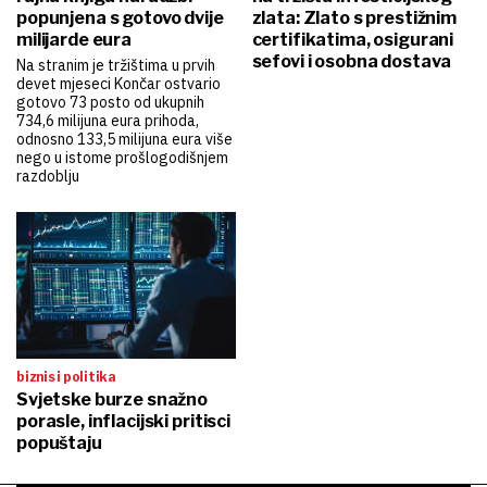
popunjena s gotovo dvije
zlata: Zlato s prestižnim
milijarde eura
certifikatima, osigurani
sefovi i osobna dostava
Na stranim je tržištima u prvih
devet mjeseci Končar ostvario
gotovo 73 posto od ukupnih
734,6 milijuna eura prihoda,
odnosno 133,5 milijuna eura više
nego u istome prošlogodišnjem
razdoblju
biznis i politika
Svjetske burze snažno
porasle, inflacijski pritisci
popuštaju