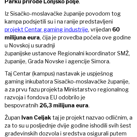
Parku prirode Lonjsko polje
.
Iz Sisačko-moslavačke županije povodom tog
kampa podsjetili su i na ranije predstavljeni
projekt Centar gaming industrije
, vrijedan
60
milijuna eura
, čija je provedba počela ove godine
u Novskoj u suradnji
županijske ustanove Regionalni koordinator SMŽ,
županije, Grada Novske i agencije Simora.
Taj Centar (kampus) nastavak je uspješnog
gaming inkubatora Sisačko-moslavačke županije,
a za prvu fazu projekta Ministarstvo regionalnog
razvoja i fondova EU odobrilo je
bespovratnih
26,3 milijuna eura
.
Župan
Ivan Celjak
taj je projekt nazvao odličnim, a
za to su u posljednje dvije godine ishodili svih šest
građevinskih dozvola i sredstva osigurali putem