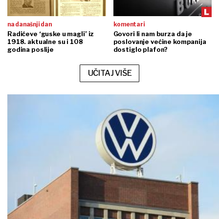
na današnji dan
komentari
Radićeve ‘guske u magli’ iz
Govori li nam burza da je
1918. aktualne su i 108
poslovanje većine kompanija
godina poslije
dostiglo plafon?
UČITAJ VIŠE