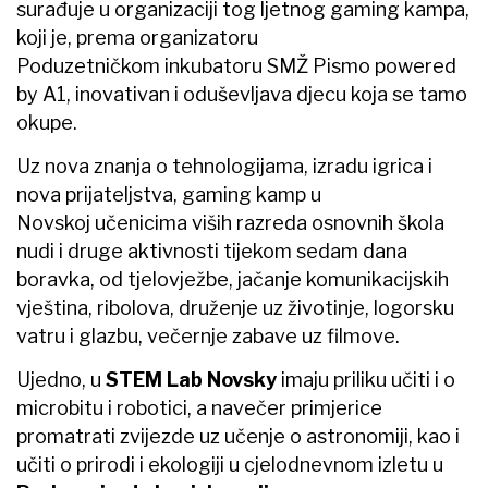
surađuje u organizaciji tog ljetnog gaming kampa,
koji je, prema organizatoru
Poduzetničkom inkubatoru SMŽ Pismo powered
by A1, inovativan i oduševljava djecu koja se tamo
okupe.
Uz nova znanja o tehnologijama, izradu igrica i
nova prijateljstva, gaming kamp u
Novskoj učenicima viših razreda osnovnih škola
nudi i druge aktivnosti tijekom sedam dana
boravka, od tjelovježbe, jačanje komunikacijskih
vještina, ribolova, druženje uz životinje, logorsku
vatru i glazbu, večernje zabave uz filmove.
Ujedno, u
STEM Lab Novsky
imaju priliku učiti i o
microbitu i robotici, a navečer primjerice
promatrati zvijezde uz učenje o astronomiji, kao i
učiti o prirodi i ekologiji u cjelodnevnom izletu u