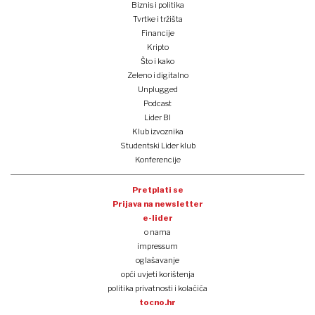
Biznis i politika
Tvrtke i tržišta
Financije
Kripto
Što i kako
Zeleno i digitalno
Unplugged
Podcast
Lider BI
Klub izvoznika
Studentski Lider klub
Konferencije
Pretplati se
Prijava na newsletter
e-lider
o nama
impressum
oglašavanje
opći uvjeti korištenja
politika privatnosti i kolačića
tocno.hr