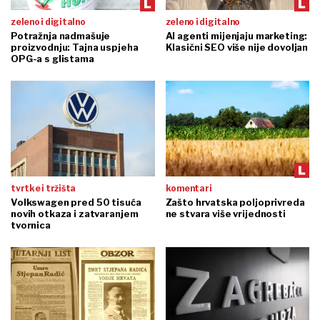
zeleno i digitalno
zeleno i digitalno
Potražnja nadmašuje
AI agenti mijenjaju marketing:
proizvodnju: Tajna uspjeha
Klasični SEO više nije dovoljan
OPG-a s glistama
tvrtke i tržišta
komentari
Volkswagen pred 50 tisuća
Zašto hrvatska poljoprivreda
novih otkaza i zatvaranjem
ne stvara više vrijednosti
tvornica