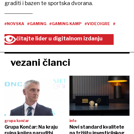
graditi i bazen te sportska dvorana.
#NOVSKA
#GAMING
#GAMING KAMP
#VIDEOIGRE
#
čitajte lider u digitalnom izdanju
vezani članci
grupa končar
info
Grupa Končar: Na kraju
Novi standard kvalitete
rujna knjiga narudžbi
na tržištu investicijskog