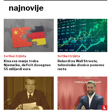
najnovije
tvrtke i tržišta
tvrtke i tržišta
Kina sve manje treba
Rekordi na Wall Streetu,
Njemačku, deficit dosegnuo
tehnološke dionice ponovno
55 milijardi eura
rastu