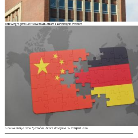
Volkswagen pred 50 tisuća novih otkaza i zatvaranjem tvornica
Kina sve manje treba Njemačku, deficit dosegnuo 55 milijardi eura