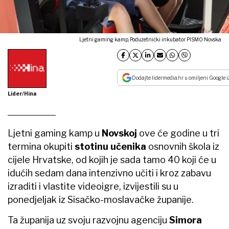
Ljetni gaming kamp, Poduzetnički inkubator PISMO Novska
Dodajte lidermedia.hr u omiljeni Google i
Lider/Hina
Ljetni gaming kamp u
Novskoj
ove će godine u tri
termina okupiti
stotinu učenika
osnovnih škola iz
cijele Hrvatske, od kojih je sada tamo 40 koji će u
idućih sedam dana intenzivno učiti i kroz zabavu
izraditi i vlastite videoigre, izvijestili su u
ponedjeljak iz Sisačko-moslavačke županije.
Ta županija uz svoju razvojnu agenciju
Simora