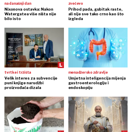
na današnji dan
zvečevo
Nixonova ostavka: Nakon
Prihod pada, gubitak raste,
Watergatea više ništa nije
ali nije sve tako crno kao što
bilo isto
izgleda
tvrtke i tržišta
menadžersko zdravlje
Velik interes za subvencije
Umjetna inteligencija mijenja
puni knjige narudžbi
gastroenterologiju i
proizvođača dizala
endoskopiju