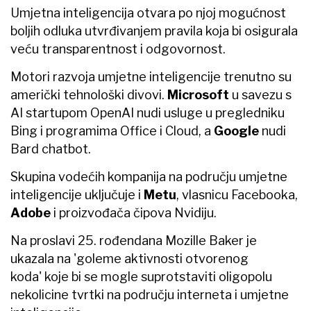
Umjetna inteligencija otvara po njoj mogućnost
boljih odluka utvrđivanjem pravila koja bi osigurala
veću transparentnost i odgovornost.
Motori razvoja umjetne inteligencije trenutno su
američki tehnološki divovi.
Microsoft
u savezu s
AI startupom OpenAI nudi usluge u pregledniku
Bing i programima Office i Cloud, a
Google
nudi
Bard chatbot.
Skupina vodećih kompanija na području umjetne
inteligencije uključuje i
Metu
, vlasnicu Facebooka,
Adobe
i proizvođača čipova Nvidiju.
Na proslavi 25. rođendana Mozille Baker je
ukazala na 'goleme aktivnosti otvorenog
koda' koje bi se mogle suprotstaviti oligopolu
nekolicine tvrtki na području interneta i umjetne