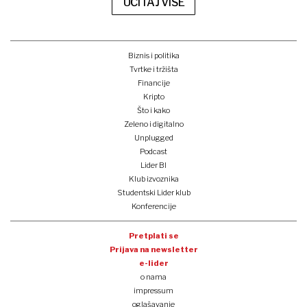
UČITAJ VIŠE
Biznis i politika
Tvrtke i tržišta
Financije
Kripto
Što i kako
Zeleno i digitalno
Unplugged
Podcast
Lider BI
Klub izvoznika
Studentski Lider klub
Konferencije
Pretplati se
Prijava na newsletter
e-lider
o nama
impressum
oglašavanje