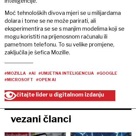
inteligencije.
Moć tehnoloških divova mjeri se u milijardama
dolara i tome se ne može parirati, ali
eksperimentira se se s manjim modelima koji se
mogu koristiti na prijenosnom računalu ili
pametnom telefonu. To su velike promjene,
zaključila je šefica Mozille.
#MOZILLA
#AI
#UMJETNA INTELIGENCIJA
#GOOGLE
#MICROSOFT
#OPEN AI
čitajte lider u digitalnom izdanju
vezani članci