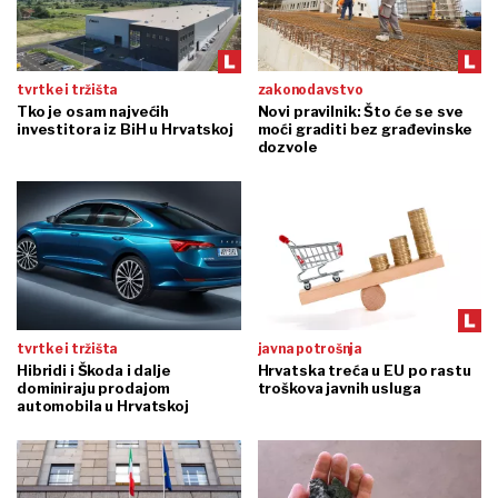
tvrtke i tržišta
zakonodavstvo
Tko je osam najvećih
Novi pravilnik: Što će se sve
investitora iz BiH u Hrvatskoj
moći graditi bez građevinske
dozvole
tvrtke i tržišta
javna potrošnja
Hibridi i Škoda i dalje
Hrvatska treća u EU po rastu
dominiraju prodajom
troškova javnih usluga
automobila u Hrvatskoj