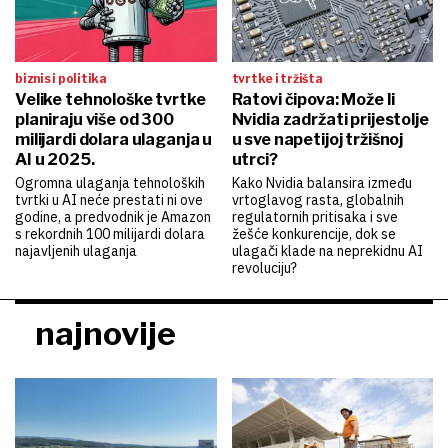
biznis i politika
tvrtke i tržišta
Velike tehnološke tvrtke
Ratovi čipova: Može li
planiraju više od 300
Nvidia zadržati prijestolje
milijardi dolara ulaganja u
u sve napetijoj tržišnoj
AI u 2025.
utrci?
Ogromna ulaganja tehnoloških
Kako Nvidia balansira između
tvrtki u AI neće prestati ni ove
vrtoglavog rasta, globalnih
godine, a predvodnik je Amazon
regulatornih pritisaka i sve
s rekordnih 100 milijardi dolara
žešće konkurencije, dok se
najavljenih ulaganja
ulagači klade na neprekidnu AI
revoluciju?
najnovije