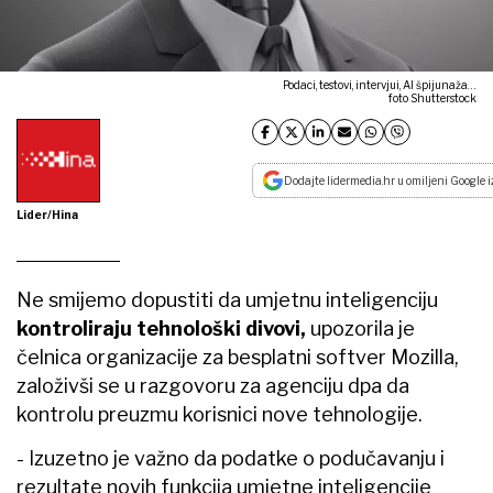
Podaci, testovi, intervjui, AI špijunaža…
foto Shutterstock
Dodajte lidermedia.hr u omiljeni Google i
Lider/Hina
Ne smijemo dopustiti da umjetnu inteligenciju
kontroliraju tehnološki divovi,
upozorila je
čelnica organizacije za besplatni softver Mozilla,
založivši se u razgovoru za agenciju dpa da
kontrolu preuzmu korisnici nove tehnologije.
- Izuzetno je važno da podatke o podučavanju i
rezultate novih funkcija umjetne inteligencije