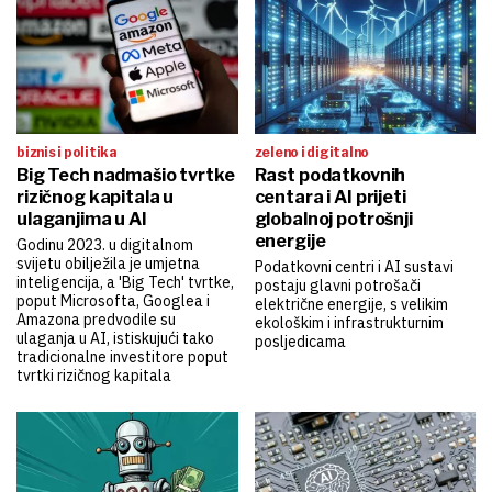
biznis i politika
zeleno i digitalno
Big Tech nadmašio tvrtke
Rast podatkovnih
rizičnog kapitala u
centara i AI prijeti
ulaganjima u AI
globalnoj potrošnji
energije
Godinu 2023. u digitalnom
svijetu obilježila je umjetna
Podatkovni centri i AI sustavi
inteligencija, a 'Big Tech' tvrtke,
postaju glavni potrošači
poput Microsofta, Googlea i
električne energije, s velikim
Amazona predvodile su
ekološkim i infrastrukturnim
ulaganja u AI, istiskujući tako
posljedicama
tradicionalne investitore poput
tvrtki rizičnog kapitala