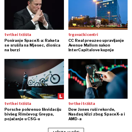
tvrtke i tržišta
trgovački centri
Poniranje SpaceX-a: Raketa
CC Real preuzeo upravljanje
se srušila na Mjesec, dionica
Avenue Mallom nakon
na burzi
InterCapitalove kupnje
tvrtke i tržišta
tvrtke i tržišta
Porsche pokrenuo likvidaciju
Dow Jones ruši rekorde,
bivšeg Rimčevog Greypa,
Nasdaq klizi zbog SpaceX-a i
pojačanje u CSG-u
AMD-a