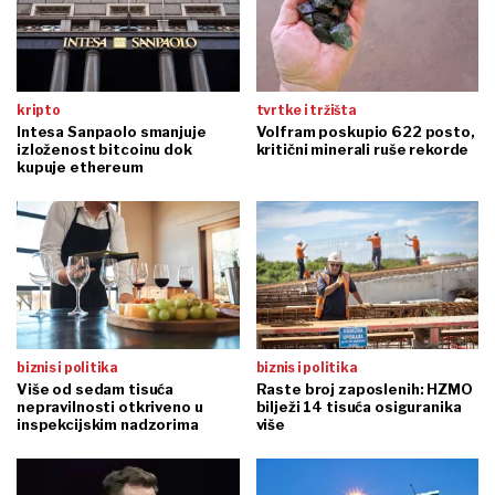
kripto
tvrtke i tržišta
Intesa Sanpaolo smanjuje
Volfram poskupio 622 posto,
izloženost bitcoinu dok
kritični minerali ruše rekorde
kupuje ethereum
biznis i politika
biznis i politika
Više od sedam tisuća
Raste broj zaposlenih: HZMO
nepravilnosti otkriveno u
bilježi 14 tisuća osiguranika
inspekcijskim nadzorima
više