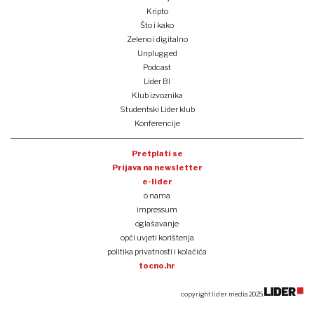
Kripto
Što i kako
Zeleno i digitalno
Unplugged
Podcast
Lider BI
Klub izvoznika
Studentski Lider klub
Konferencije
Pretplati se
Prijava na newsletter
e-lider
o nama
impressum
oglašavanje
opći uvjeti korištenja
politika privatnosti i kolačića
tocno.hr
copyright lider media 2025.