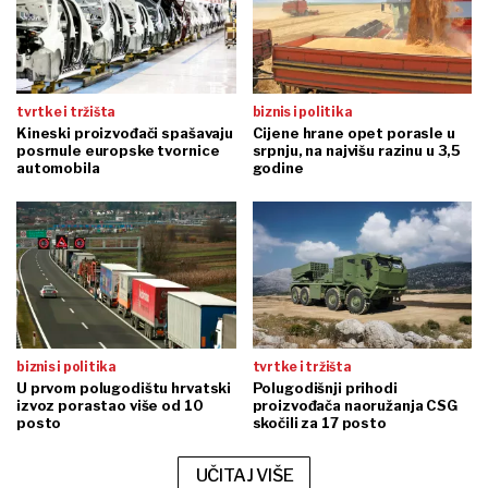
tvrtke i tržišta
biznis i politika
Kineski proizvođači spašavaju
Cijene hrane opet porasle u
posrnule europske tvornice
srpnju, na najvišu razinu u 3,5
automobila
godine
biznis i politika
tvrtke i tržišta
U prvom polugodištu hrvatski
Polugodišnji prihodi
izvoz porastao više od 10
proizvođača naoružanja CSG
posto
skočili za 17 posto
UČITAJ VIŠE