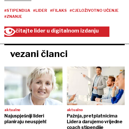
#STIPENDIJA
#LIDER
#FILAKS
#CJELOŽIVOTNO UČENJE
#ZNANJE
čitajte lider u digitalnom izdanju
vezani članci
aktualno
aktualno
Najuspješniji lideri
Pažnja, pretplatnicima
planiraju neuspjeh!
Lidera darujemo vrijedne
coach stipendije