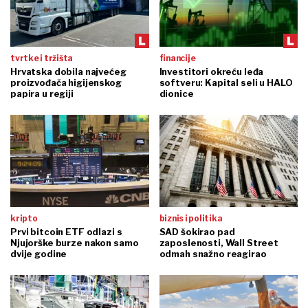
tvrtke i tržišta
financije
Hrvatska dobila najvećeg
Investitori okreću leđa
proizvođača higijenskog
softveru: Kapital seli u HALO
papira u regiji
dionice
kripto
biznis i politika
Prvi bitcoin ETF odlazi s
SAD šokirao pad
Njujorške burze nakon samo
zaposlenosti, Wall Street
dvije godine
odmah snažno reagirao