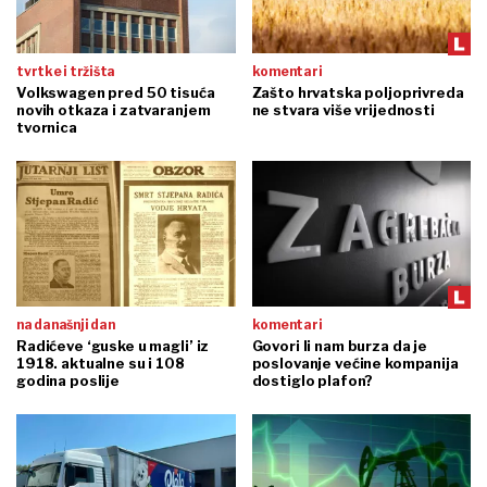
tvrtke i tržišta
komentari
Volkswagen pred 50 tisuća
Zašto hrvatska poljoprivreda
novih otkaza i zatvaranjem
ne stvara više vrijednosti
tvornica
na današnji dan
komentari
Radićeve ‘guske u magli’ iz
Govori li nam burza da je
1918. aktualne su i 108
poslovanje većine kompanija
godina poslije
dostiglo plafon?