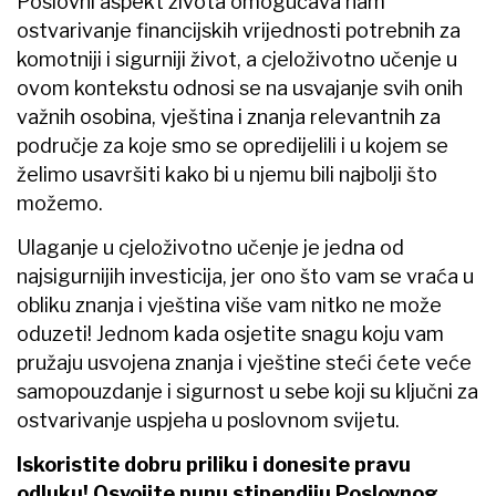
Poslovni aspekt života omogućava nam
ostvarivanje financijskih vrijednosti potrebnih za
komotniji i sigurniji život, a cjeloživotno učenje u
ovom kontekstu odnosi se na usvajanje svih onih
važnih osobina, vještina i znanja relevantnih za
područje za koje smo se opredijelili i u kojem se
želimo usavršiti kako bi u njemu bili najbolji što
možemo.
Ulaganje u cjeloživotno učenje je jedna od
najsigurnijih investicija, jer ono što vam se vraća u
obliku znanja i vještina više vam nitko ne može
oduzeti! Jednom kada osjetite snagu koju vam
pružaju usvojena znanja i vještine steći ćete veće
samopouzdanje i sigurnost u sebe koji su ključni za
ostvarivanje uspjeha u poslovnom svijetu.
Iskoristite dobru priliku i donesite pravu
odluku! Osvojite punu stipendiju Poslovnog