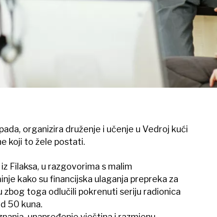
opada, organizira druženje i učenje u Vedroj kući
 koji to žele postati.
iz Filaksa, u razgovorima s malim
je kako su financijska ulaganja prepreka za
u zbog toga odlučili pokrenuti seriju radionica
od 50 kuna.
 znanja, unapređenje vještina i razmjenu