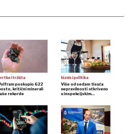
vrtke i tržišta
biznis i politika
Volfram poskupio 622
Više od sedam tisuća
osto, kritični minerali
nepravilnosti otkriveno
ruše rekorde
u inspekcijskim
nadzorima