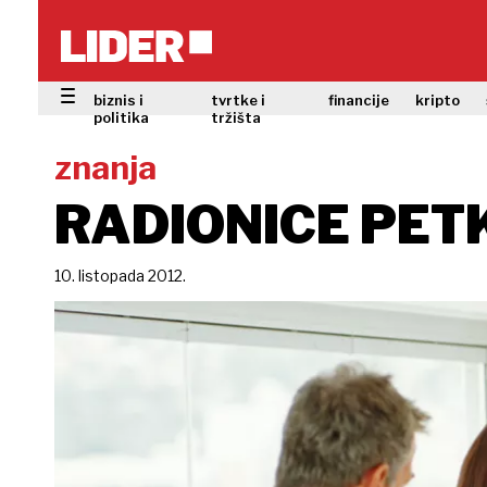
biznis i
tvrtke i
financije
kripto
politika
tržišta
znanja
RADIONICE PET
10. listopada 2012.