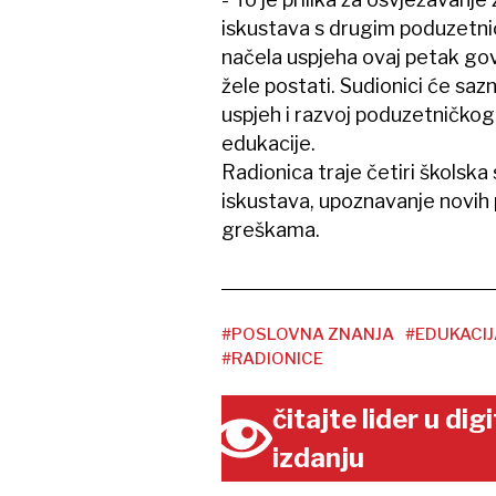
iskustava s drugim poduzetn
načela uspjeha ovaj petak gov
žele postati. Sudionici će saz
uspjeh i razvoj poduzetničkog 
edukacije.
Radionica traje četiri školsk
iskustava, upoznavanje novih 
greškama.
#POSLOVNA ZNANJA
#EDUKACIJ
#RADIONICE
čitajte lider u di
izdanju