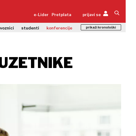
e-Lider
Pretplata
prijavi se
prikaži kronološki
zvoznici
studenti
konferencije
UZETNIKE