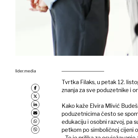
lider.media
Tvrtka Filaks, u petak 12. list
znanja za sve poduzetnike i one
Kako kaže Elvira Mlivić Budeš 
poduzetnicima često se spomin
edukaciju i osobni razvoj, pa s
petkom po simboličnoj cijeni 
- To je prilika za osvježavanje