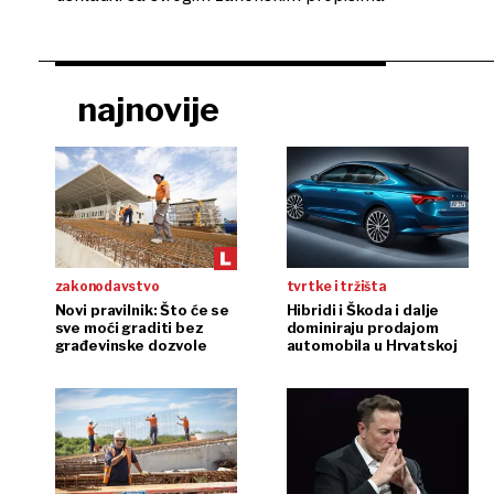
najnovije
zakonodavstvo
tvrtke i tržišta
Novi pravilnik: Što će se
Hibridi i Škoda i dalje
sve moći graditi bez
dominiraju prodajom
građevinske dozvole
automobila u Hrvatskoj