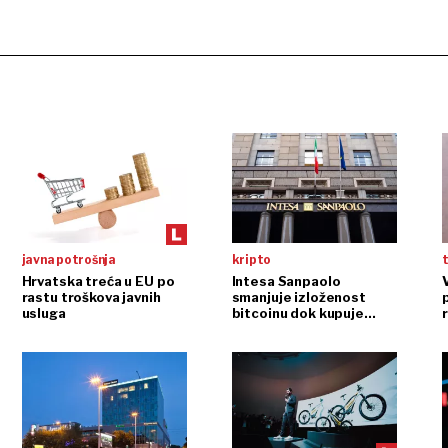
javna potrošnja
kripto
t
Hrvatska treća u EU po
Intesa Sanpaolo
rastu troškova javnih
smanjuje izloženost
p
usluga
bitcoinu dok kupuje
ethereum