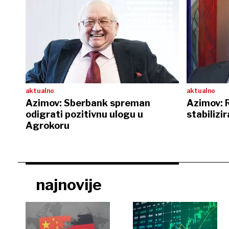
aktualno
aktualno
Azimov: Sberbank spreman
Azimov: 
odigrati pozitivnu ulogu u
stabilizi
Agrokoru
najnovije