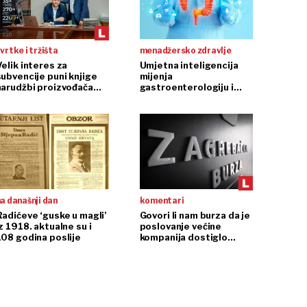
vrtke i tržišta
menadžersko zdravlje
Velik interes za
Umjetna inteligencija
subvencije puni knjige
mijenja
narudžbi proizvođača
gastroenterologiju i
dizala
endoskopiju
a današnji dan
komentari
Radićeve ‘guske u magli’
Govori li nam burza da je
z 1918. aktualne su i
poslovanje većine
108 godina poslije
kompanija dostiglo
plafon?