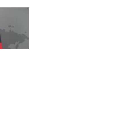
Kina sve manje treba Njemačku, deficit dosegnuo 55 milijardi eura