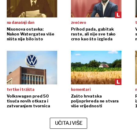
na današnji dan
zvečevo
t
Nixonova ostavka:
Prihod pada, gubitak
Nakon Watergatea više
raste, ali nije sve tako
ništa nije bilo isto
crno kao što izgleda
tvrtke i tržišta
komentari
n
Volkswagen pred 50
Zašto hrvatska
tisuća novih otkaza i
poljoprivreda ne stvara
i
zatvaranjem tvornica
više vrijednosti
UČITAJ VIŠE