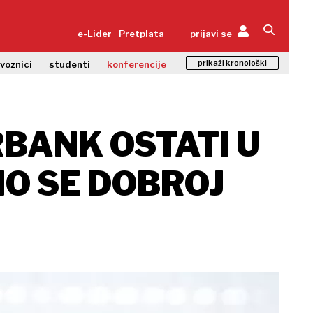
e-Lider
Pretplata
prijavi se
prikaži kronološki
zvoznici
studenti
konferencije
RBANK OSTATI U
MO SE DOBROJ