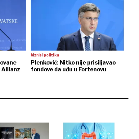
biznis i politika
novane
Plenković: Nitko nije prisiljavao
 Allianz
fondove da uđu u Fortenovu