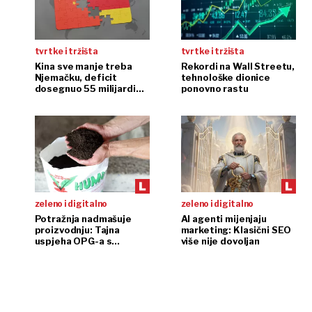
tvrtke i tržišta
tvrtke i tržišta
Kina sve manje treba
Rekordi na Wall Streetu,
Njemačku, deficit
tehnološke dionice
dosegnuo 55 milijardi
ponovno rastu
eura
zeleno i digitalno
zeleno i digitalno
Potražnja nadmašuje
AI agenti mijenjaju
proizvodnju: Tajna
marketing: Klasični SEO
uspjeha OPG-a s
više nije dovoljan
glistama