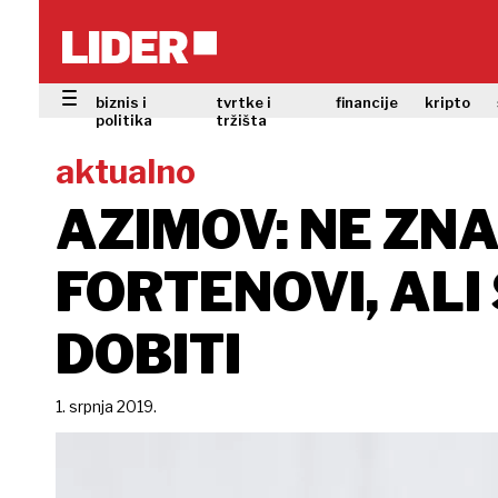
biznis i
tvrtke i
financije
kripto
politika
tržišta
aktualno
AZIMOV: NE ZNA
FORTENOVI, ALI
DOBITI
1. srpnja 2019.