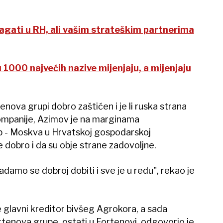
agati u RH, ali vašim strateškim partnerima
 1000 najvećih nazive mijenjaju, a mijenjaju
rtenova grupi dobro zaštićen i je li ruska strana
mpanije, Azimov je na marginama
- Moskva u Hrvatskoj gospodarskoj
 dobro i da su obje strane zadovoljne.
adamo se dobroj dobiti i sve je u redu", rekao je
je glavni kreditor bivšeg Agrokora, a sada
ortenova grupe, ostati u Fortenovi, odgovorio je