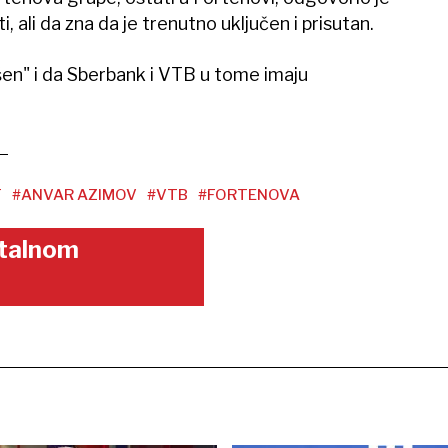
, ali da zna da je trenutno uključen i prisutan.
ešen" i da Sberbank i VTB u tome imaju
T
#ANVAR AZIMOV
#VTB
#FORTENOVA
gitalnom