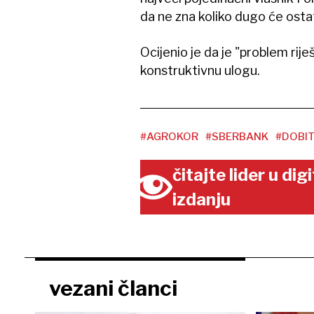
da ne zna koliko dugo će ostati
Ocijenio je da je "problem rij
konstruktivnu ulogu.
#AGROKOR
#SBERBANK
#DOBI
čitajte lider u di
izdanju
vezani članci