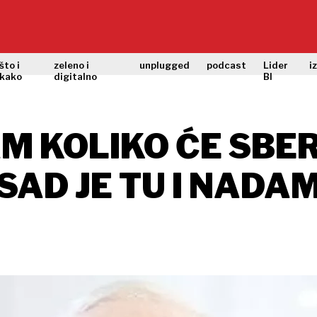
što i
zeleno i
unplugged
podcast
Lider
i
kako
digitalno
BI
M KOLIKO ĆE SBE
 SAD JE TU I NADA