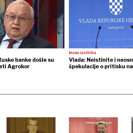
biznis i politika
Ruske banke došle su
Vlada: Neistinite i neos
rati Agrokor
špekulacije o pritisku na