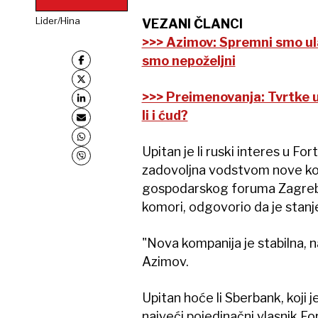
Lider/Hina
VEZANI ČLANCI
>>> Azimov: Spremni smo ul
smo nepoželjni
>>> Preimenovanja: Tvrtke u
li i ćud?
Upitan je li ruski interes u Fo
zadovoljna vodstvom nove ko
gospodarskog foruma Zagreb 
komori, odgovorio da je stanje
"Nova kompanija je stabilna, n
Azimov.
Upitan hoće li Sberbank, koji 
najveći pojedinačni vlasnik F