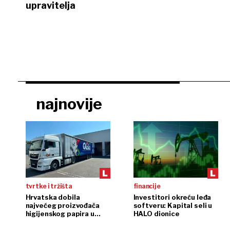
upravitelja
najnovije
tvrtke i tržišta
financije
Hrvatska dobila
Investitori okreću leđa
najvećeg proizvođača
softveru: Kapital seli u
higijenskog papira u
HALO dionice
regiji