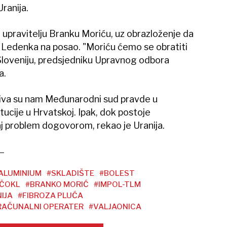
ranija.
m upravitelju Branku Moriću, uz obrazloženje da
i Ledenka na posao. "Moriću ćemo se obratiti
Sloveniju, predsjedniku Upravnog odbora
a.
iva su nam Međunarodni sud pravde u
tucije u Hrvatskoj. Ipak, dok postoje
aj problem dogovorom, rekao je Uranija.
ALUMINIUM
#SKLADIŠTE
#BOLEST
 ČOKL
#BRANKO MORIĆ
#IMPOL-TLM
IJA
#FIBROZA PLUĆA
RAČUNALNI OPERATER
#VALJAONICA