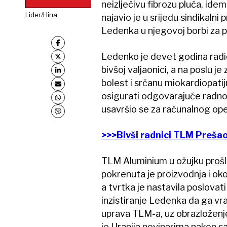
neizlječivu fibrozu pluća, id
Lider/Hina
najavio je u srijedu sindikalni
Ledenka u njegovoj borbi za 
Ledenko je devet godina radi
bivšoj valjaonici, a na poslu j
bolest i srčanu miokardiopati
osigurati odgovarajuće radno
usavršio se za računalnog ope
>>>Bivši radnici TLM Prešao
TLM Aluminium u ožujku prošle
pokrenuta je proizvodnja i ok
a tvrtka je nastavila poslova
inzistiranje Ledenka da ga vrat
uprava TLM-a, uz obrazloženje
je Uranija novinarima nakon 