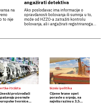
angažirati detektiva
avansa na
Ako poslodavac ima informacije o
veno
opravdanosti bolovanja ili sumnja u to,
 to nije
može od HZZO-a zatražiti kontrolu
bolovanja, ali i angažirati registriranoga
privatnog detektiva. Informacije i
podatke koje je utvrdio privatni detektiv
poslodavac može upotrijebiti kao prilog
zahtjevu kojim se traži kontrola
bolovanja, a i u pripremi sudskih
postupaka u slučaju radnog spora
vrtke i tržišta
biznis i politika
Kineski proizvođači
Cijene hrane opet
spašavaju posrnule
porasle u srpnju, na
europske tvornice
najvišu razinu u 3,5
automobila
godine