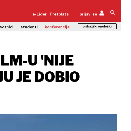
e-Lider
Pretplata
prijavi se
prikaži kronološki
zvoznici
studenti
konferencije
M-U 'NIJE
U JE DOBIO