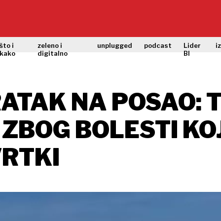
što i
zeleno i
unplugged
podcast
Lider
i
kako
digitalno
BI
TAK NA POSAO: TL
ZBOG BOLESTI KOJ
VRTKI