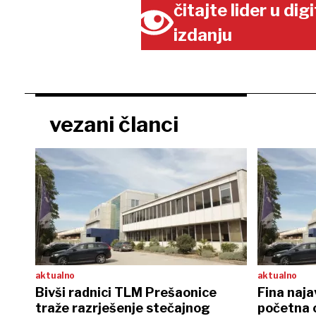
čitajte lider u di
izdanju
vezani članci
aktualno
aktualno
Bivši radnici TLM Prešaonice
Fina naja
traže razrješenje stečajnog
početna c