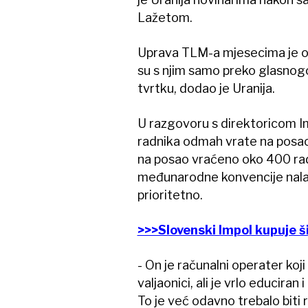
Lažetom.
Uprava TLM-a mjesecima je od
su s njim samo preko glasnogo
tvrtku, dodao je Uranija.
U razgovoru s direktoricom Im
radnika odmah vrate na posao 
na posao vraćeno oko 400 radni
međunarodne konvencije nalažu
prioritetno.
>>>Slovenski Impol kupuje 
- On je računalni operater koji
valjaonici, ali je vrlo educira
To je već odavno trebalo biti 