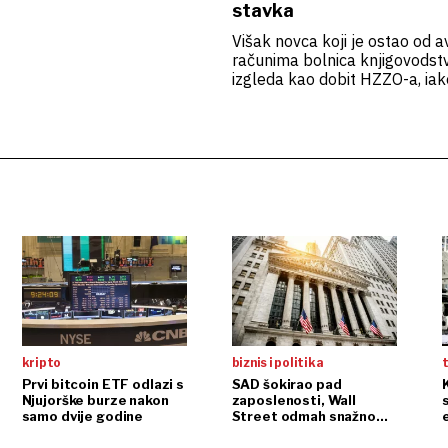
stavka
Višak novca koji je ostao od 
računima bolnica knjigovodst
izgleda kao dobit HZZO-a, iako
kripto
biznis i politika
t
Prvi bitcoin ETF odlazi s
SAD šokirao pad
Njujorške burze nakon
zaposlenosti, Wall
samo dvije godine
Street odmah snažno
reagirao