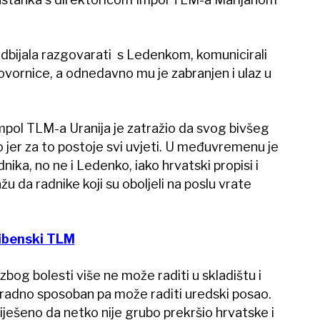
bijala razgovarati s Ledenkom, komunicirali
vornice, a odnedavno mu je zabranjen i ulaz u
pol TLM-a Uranija je zatražio da svog bivšeg
jer za to postoje svi uvjeti. U međuvremenu je
ka, no ne i Ledenko, iako hrvatski propisi i
 da radnike koji su oboljeli na poslu vrate
šibenski TLM
 zbog bolesti više ne može raditi u skladištu i
n i radno sposoban pa može raditi uredski posao.
riješeno da netko nije grubo prekršio hrvatske i