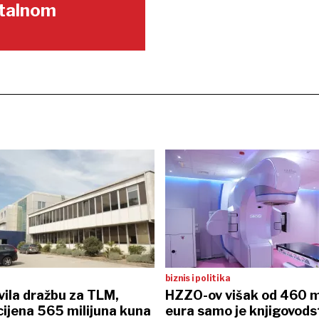
gitalnom
biznis i politika
vila dražbu za TLM,
HZZO-ov višak od 460 m
ijena 565 milijuna kuna
eura samo je knjigovod