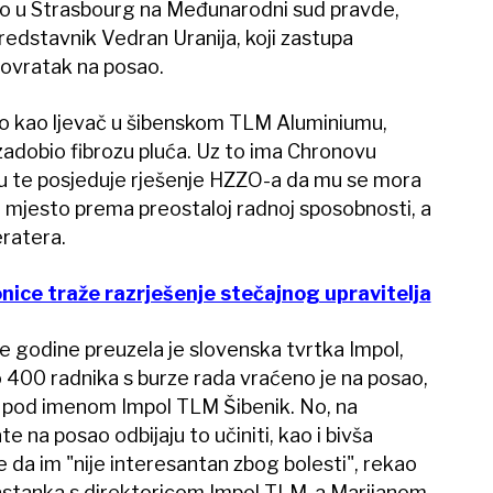
emo u Strasbourg na Međunarodni sud pravde,
 predstavnik Vedran Uranija, koji zastupa
povratak na posao.
o kao ljevač u šibenskom TLM Aluminiumu,
e zadobio fibrozu pluća. Uz to ima Chronovu
ju te posjeduje rješenje HZZO-a da mu se mora
 mjesto prema preostaloj radnoj sposobnosti, a
ratera.
nice traže razrješenje stečajnog upravitelja
 godine preuzela je slovenska tvrtka Impol,
o 400 radnika s burze rada vraćeno je na posao,
ti pod imenom Impol TLM Šibenik. No, na
e na posao odbijaju to učiniti, kao i bivša
 da im "nije interesantan zbog bolesti", rekao
sastanka s direktoricom Impol TLM-a Marijanom