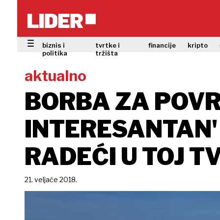
biznis i
tvrtke i
financije
kripto
politika
tržišta
aktualno
BORBA ZA POVRA
INTERESANTAN' 
RADEĆI U TOJ T
21. veljače 2018.