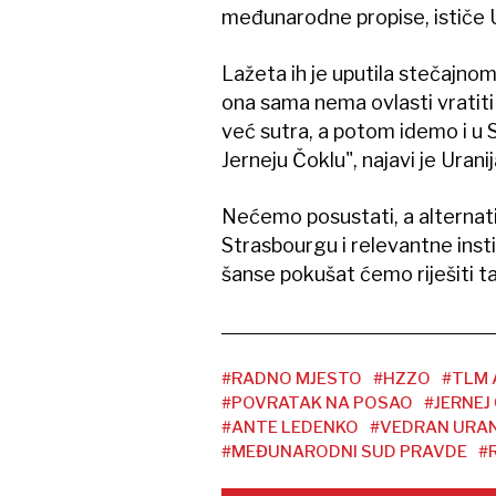
međunarodne propise, ističe U
Lažeta ih je uputila stečajno
ona sama nema ovlasti vratit
već sutra, a potom idemo i u 
Jerneju Čoklu", najavi je Uranij
Nećemo posustati, a alternat
Strasbourgu i relevantne insti
šanse pokušat ćemo riješiti t
#RADNO MJESTO
#HZZO
#TLM 
#POVRATAK NA POSAO
#JERNEJ
#ANTE LEDENKO
#VEDRAN URAN
#MEĐUNARODNI SUD PRAVDE
#