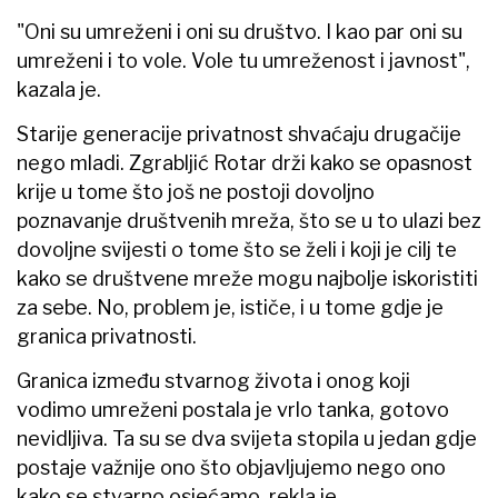
"Oni su umreženi i oni su društvo. I kao par oni su
umreženi i to vole. Vole tu umreženost i javnost",
kazala je.
Starije generacije privatnost shvaćaju drugačije
nego mladi. Zgrabljić Rotar drži kako se opasnost
krije u tome što još ne postoji dovoljno
poznavanje društvenih mreža, što se u to ulazi bez
dovoljne svijesti o tome što se želi i koji je cilj te
kako se društvene mreže mogu najbolje iskoristiti
za sebe. No, problem je, ističe, i u tome gdje je
granica privatnosti.
Granica između stvarnog života i onog koji
vodimo umreženi postala je vrlo tanka, gotovo
nevidljiva. Ta su se dva svijeta stopila u jedan gdje
postaje važnije ono što objavljujemo nego ono
kako se stvarno osjećamo, rekla je.