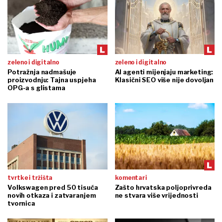
zeleno i digitalno
zeleno i digitalno
Potražnja nadmašuje
AI agenti mijenjaju marketing:
proizvodnju: Tajna uspjeha
Klasični SEO više nije dovoljan
OPG-a s glistama
tvrtke i tržišta
komentari
Volkswagen pred 50 tisuća
Zašto hrvatska poljoprivreda
novih otkaza i zatvaranjem
ne stvara više vrijednosti
tvornica