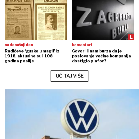
na današnji dan
komentari
Radićeve ‘guske u magli’ iz
Govori li nam burza da je
1918. aktualne su i 108
poslovanje većine kompanija
godina poslije
dostiglo plafon?
UČITAJ VIŠE