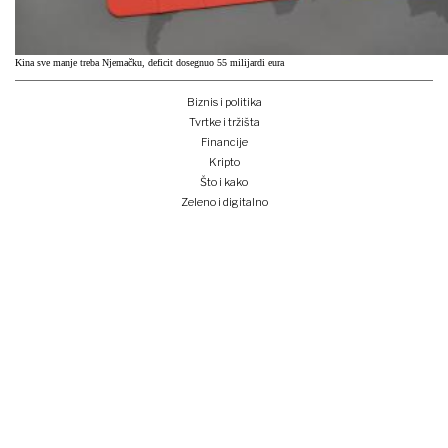
Kina sve manje treba Njemačku, deficit dosegnuo 55 milijardi eura
Biznis i politika
Tvrtke i tržišta
Financije
Kripto
Što i kako
Zeleno i digitalno
Unplugged
Podcast
Lider BI
Klub izvoznika
Studentski Lider klub
Konferencije
Pretplati se
Prijava na newsletter
e-lider
o nama
impressum