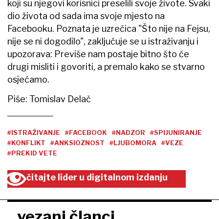
koji su njegovi korisnici preselili svoje živote. Svaki
dio života od sada ima svoje mjesto na
Facebooku. Poznata je uzrečica "Što nije na Fejsu,
nije se ni dogodilo", zaključuje se u istraživanju i
upozorava: Previše nam postaje bitno što će
drugi misliti i govoriti, a premalo kako se stvarno
osjećamo.
Piše: Tomislav Delač
#ISTRAŽIVANJE
#FACEBOOK
#NADZOR
#SPIJUNIRANJE
#KONFLIKT
#ANKSIOZNOST
#LJUBOMORA
#VEZE
#PREKID VETE
čitajte lider u digitalnom izdanju
vezani članci