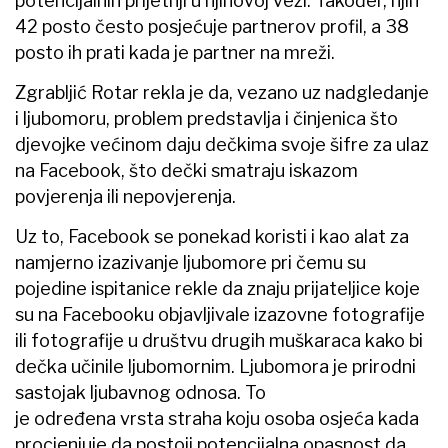
potencijalnih prijetnji u njihovoj vezi. Također, njih
42 posto često posjećuje partnerov profil, a 38
posto ih prati kada je partner na mreži.
Zgrabljić Rotar rekla je da, vezano uz nadgledanje
i ljubomoru, problem predstavlja i činjenica što
djevojke većinom daju dečkima svoje šifre za ulaz
na Facebook, što dečki smatraju iskazom
povjerenja ili nepovjerenja.
Uz to, Facebook se ponekad koristi i kao alat za
namjerno izazivanje ljubomore pri čemu su
pojedine ispitanice rekle da znaju prijateljice koje
su na Facebooku objavljivale izazovne fotografije
ili fotografije u društvu drugih muškaraca kako bi
dečka učinile ljubomornim. Ljubomora je prirodni
sastojak ljubavnog odnosa. To
je određena vrsta straha koju osoba osjeća kada
procjenjuje da postoji potencijalna opasnost da