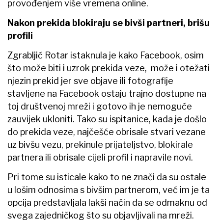
provođenjem više vremena online.
Nakon prekida blokiraju se bivši partneri, brišu
profili
Zgrabljić Rotar istaknula je kako Facebook, osim
što može biti i uzrok prekida veze, može i otežati
njezin prekid jer sve objave ili fotografije
stavljene na Facebook ostaju trajno dostupne na
toj društvenoj mreži i gotovo ih je nemoguće
zauvijek ukloniti. Tako su ispitanice, kada je došlo
do prekida veze, najčešće obrisale stvari vezane
uz bivšu vezu, prekinule prijateljstvo, blokirale
partnera ili obrisale cijeli profil i napravile novi.
Pri tome su isticale kako to ne znači da su ostale
u lošim odnosima s bivšim partnerom, već im je ta
opcija predstavljala lakši način da se odmaknu od
svega zajedničkog što su objavljivali na mreži.