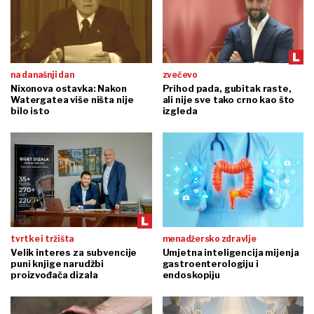
na današnji dan
zvečevo
Nixonova ostavka: Nakon
Prihod pada, gubitak raste,
Watergatea više ništa nije
ali nije sve tako crno kao što
bilo isto
izgleda
tvrtke i tržišta
menadžersko zdravlje
Velik interes za subvencije
Umjetna inteligencija mijenja
puni knjige narudžbi
gastroenterologiju i
proizvođača dizala
endoskopiju