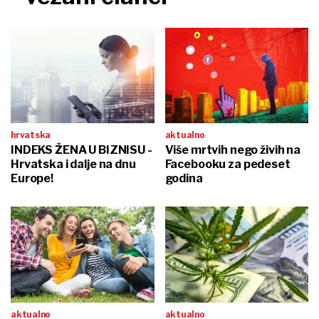
hrvatska
aktualno
INDEKS ŽENA U BIZNISU -
Više mrtvih nego živih na
Hrvatska i dalje na dnu
Facebooku za pedeset
Europe!
godina
aktualno
aktualno