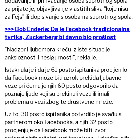
dodavanje ili prihvaćanje osoba suprotnog spola
za prijatelje, objavljivanje vlastitih slika "koje nisu
za Fejs" ili dopisivanje s osobama suprotnog spola.
>>> Bob Enderle: Da je Facebook tradicionalna
tvrtka, Zuckerberg bi davno bio prošlost
"Nadzor i ljubomora kreću iz iste situacije
anksioznosti i nesigurnosti", rekla je.
Istaknula je i da je 61 posto ispitanika procijenilo
da Facebook može biti uzrok prekida ljubavne
veze pri čemu je njih 60 posto odgovorilo da
poznaje ljude koji su prekinuli vezu ili imali
problema u vezi zbog te društvene mreže.
Uz to, 30 posto ispitanika potvrdilo je svađu s
partnerom oko Facebooka, a njih 32 posto
procjenjuje da Facebook može biti izvor