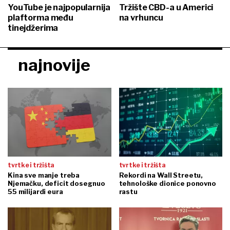
YouTube je najpopularnija
Tržište CBD-a u Americi
plaftorma među
na vrhuncu
tinejdžerima
najnovije
tvrtke i tržišta
tvrtke i tržišta
Kina sve manje treba
Rekordi na Wall Streetu,
Njemačku, deficit dosegnuo
tehnološke dionice ponovno
55 milijardi eura
rastu