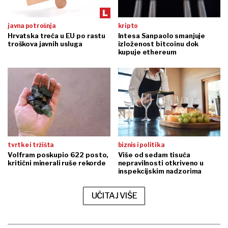
javna potrošnja
kripto
Hrvatska treća u EU po rastu
Intesa Sanpaolo smanjuje
troškova javnih usluga
izloženost bitcoinu dok
kupuje ethereum
tvrtke i tržišta
biznis i politika
Volfram poskupio 622 posto,
Više od sedam tisuća
kritični minerali ruše rekorde
nepravilnosti otkriveno u
inspekcijskim nadzorima
UČITAJ VIŠE