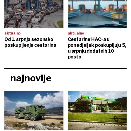
aktualno
aktualno
Od 1. srpnja sezonsko
Cestarine HAC-a u
poskupljenje cestarina
ponedjeljak poskupljuju 5,
u srpnju dodatnih 10
posto
najnovije