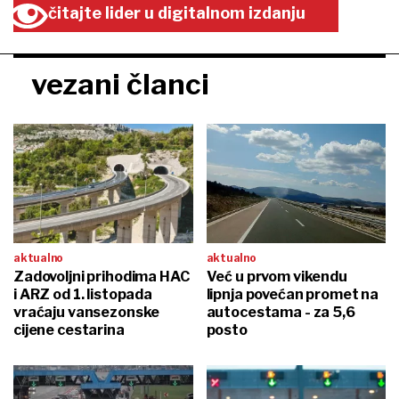
čitajte lider u digitalnom izdanju
vezani članci
aktualno
aktualno
Zadovoljni prihodima HAC
Već u prvom vikendu
i ARZ od 1. listopada
lipnja povećan promet na
vraćaju vansezonske
autocestama - za 5,6
cijene cestarina
posto