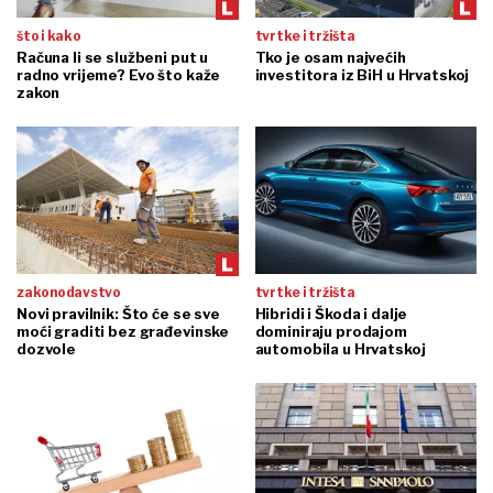
što i kako
tvrtke i tržišta
Računa li se službeni put u
Tko je osam najvećih
radno vrijeme? Evo što kaže
investitora iz BiH u Hrvatskoj
zakon
zakonodavstvo
tvrtke i tržišta
Novi pravilnik: Što će se sve
Hibridi i Škoda i dalje
moći graditi bez građevinske
dominiraju prodajom
dozvole
automobila u Hrvatskoj