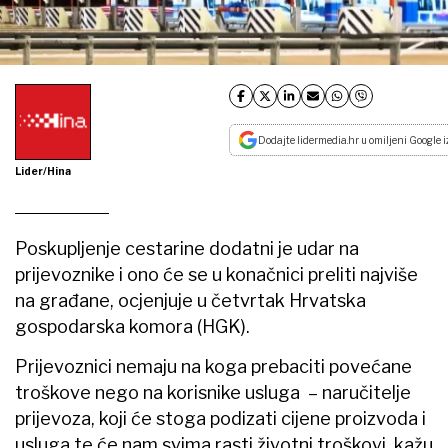
Dodajte lidermedia.hr u omiljeni Google i
Lider/Hina
Poskupljenje cestarine dodatni je udar na
prijevoznike i ono će se u konačnici preliti najviše
na građane, ocjenjuje u četvrtak Hrvatska
gospodarska komora (HGK).
Prijevoznici nemaju na koga prebaciti povećane
troškove nego na korisnike usluga – naručitelje
prijevoza, koji će stoga podizati cijene proizvoda i
usluga te će nam svima rasti životni troškovi, kažu