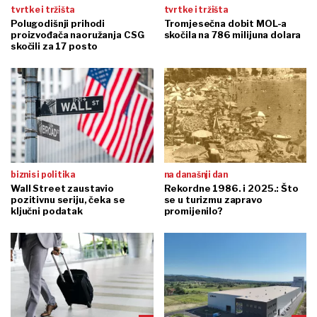
tvrtke i tržišta
tvrtke i tržišta
Polugodišnji prihodi
Tromjesečna dobit MOL-a
proizvođača naoružanja CSG
skočila na 786 milijuna dolara
skočili za 17 posto
biznis i politika
na današnji dan
Wall Street zaustavio
Rekordne 1986. i 2025.: Što
pozitivnu seriju, čeka se
se u turizmu zapravo
ključni podatak
promijenilo?