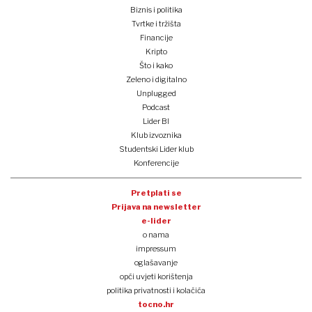
Biznis i politika
Tvrtke i tržišta
Financije
Kripto
Što i kako
Zeleno i digitalno
Unplugged
Podcast
Lider BI
Klub izvoznika
Studentski Lider klub
Konferencije
Pretplati se
Prijava na newsletter
e-lider
o nama
impressum
oglašavanje
opći uvjeti korištenja
politika privatnosti i kolačića
tocno.hr