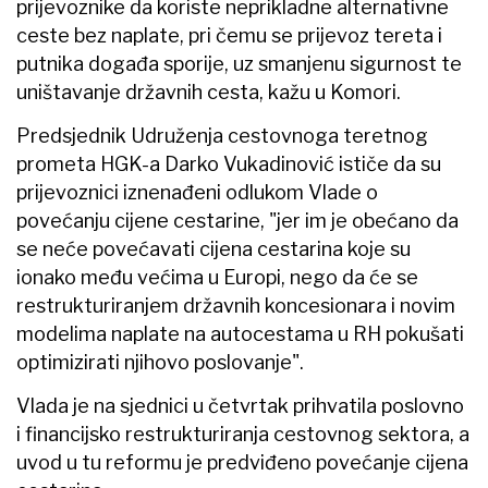
prijevoznike da koriste neprikladne alternativne
ceste bez naplate, pri čemu se prijevoz tereta i
putnika događa sporije, uz smanjenu sigurnost te
uništavanje državnih cesta, kažu u Komori.
Predsjednik Udruženja cestovnoga teretnog
prometa HGK-a Darko Vukadinović ističe da su
prijevoznici iznenađeni odlukom Vlade o
povećanju cijene cestarine, "jer im je obećano da
se neće povećavati cijena cestarina koje su
ionako među većima u Europi, nego da će se
restrukturiranjem državnih koncesionara i novim
modelima naplate na autocestama u RH pokušati
optimizirati njihovo poslovanje".
Vlada je na sjednici u četvrtak prihvatila poslovno
i financijsko restrukturiranja cestovnog sektora, a
uvod u tu reformu je predviđeno povećanje cijena