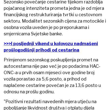
Sezonsko povećanje cestarine tijekom razdoblja
pojačanog intenziteta prometa jedna je od mjera
financijskog restrukturiranja tvrtki u cestovnom
sektoru. Modalitet sezonskih cijena za motocikle i
osobna vozila uveden je po preporukama i
smjernicama Svjetske banke.
>>>I posljednji vikend u kolovozu nadmašeni
prošlogodišnji prihodi od cestarina
Primjenom sezonskog poskupljenja promet na
autocestama nije pao već je po podacima HAC-
ONC-a u prvih osam mjeseci ove godine broj
vozila porastao za 5,6 posto, a prihod od
naplaćene cestarine povećan je za 13,6 posto u
odnosu na prošlu godinu.
"Pozitivni rezultati navedenih mjera utječu na
poboljšanje likvidnost društva i otplatu dijela