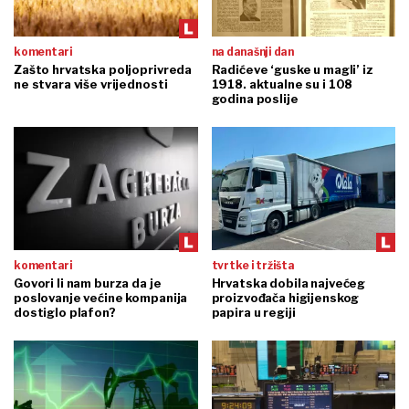
komentari
na današnji dan
Zašto hrvatska poljoprivreda
Radićeve ‘guske u magli’ iz
ne stvara više vrijednosti
1918. aktualne su i 108
godina poslije
komentari
tvrtke i tržišta
Govori li nam burza da je
Hrvatska dobila najvećeg
poslovanje većine kompanija
proizvođača higijenskog
dostiglo plafon?
papira u regiji