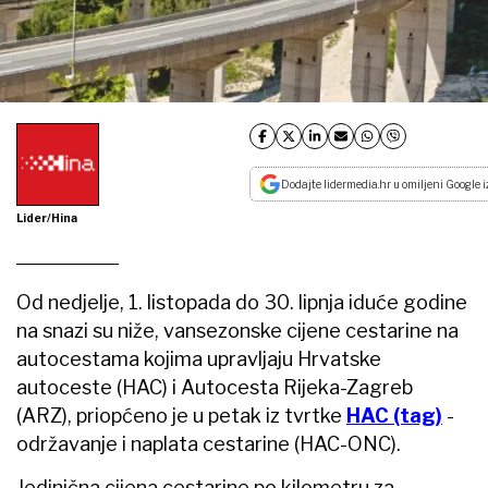
Dodajte lidermedia.hr u omiljeni Google i
Lider/Hina
Od nedjelje, 1. listopada do 30. lipnja iduće godine
na snazi su niže, vansezonske cijene cestarine na
autocestama kojima upravljaju Hrvatske
autoceste (HAC) i Autocesta Rijeka-Zagreb
(ARZ), priopćeno je u petak iz tvrtke
HAC (tag)
-
održavanje i naplata cestarine (HAC-ONC).
Jedinična cijena cestarine po kilometru za