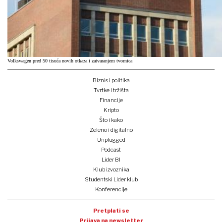
Volkswagen pred 50 tisuća novih otkaza i zatvaranjem tvornica
Biznis i politika
Tvrtke i tržišta
Financije
Kripto
Što i kako
Zeleno i digitalno
Unplugged
Podcast
Lider BI
Klub izvoznika
Studentski Lider klub
Konferencije
Pretplati se
Prijava na newsletter