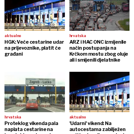
aktualno
hrvatska
HGK: Veće cestarine udar
ARZ i HAC ONC izmijenile
na prijevoznike, platit će
način postupanja na
građani
Krčkom mostu zbog oluje
ali i smijenili djelatnike
hrvatska
aktualno
Proteklog vikenda pala
'Udarni' vikend: Na
naplata cestarine na
autocestama zabilježen