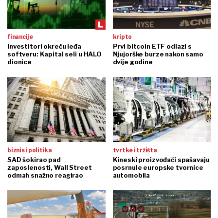
financije
kripto
Investitori okreću leđa
Prvi bitcoin ETF odlazi s
softveru: Kapital seli u HALO
Njujorške burze nakon samo
dionice
dvije godine
biznis i politika
tvrtke i tržišta
SAD šokirao pad
Kineski proizvođači spašavaju
zaposlenosti, Wall Street
posrnule europske tvornice
odmah snažno reagirao
automobila