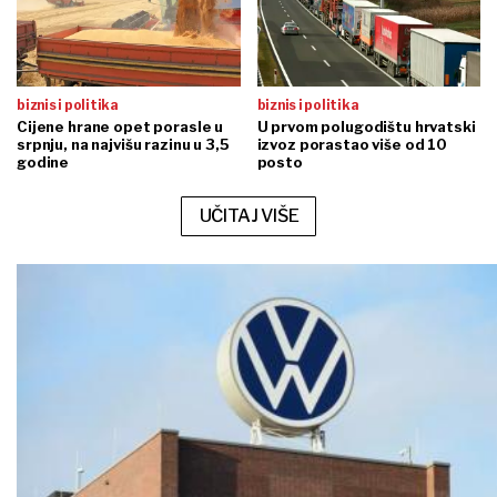
biznis i politika
biznis i politika
Cijene hrane opet porasle u
U prvom polugodištu hrvatski
srpnju, na najvišu razinu u 3,5
izvoz porastao više od 10
godine
posto
UČITAJ VIŠE