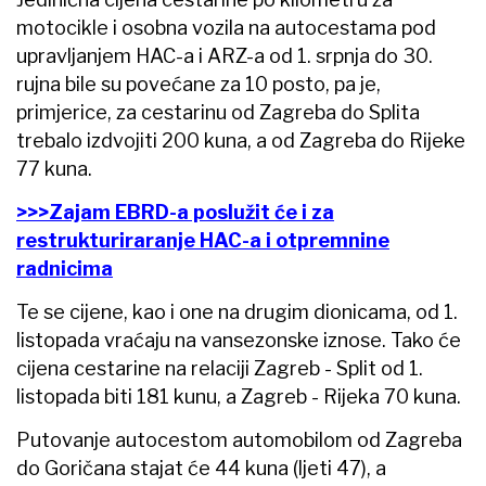
motocikle i osobna vozila na autocestama pod
upravljanjem HAC-a i ARZ-a od 1. srpnja do 30.
rujna bile su povećane za 10 posto, pa je,
primjerice, za cestarinu od Zagreba do Splita
trebalo izdvojiti 200 kuna, a od Zagreba do Rijeke
77 kuna.
>>>Zajam EBRD-a poslužit će i za
restrukturiraranje HAC-a i otpremnine
radnicima
Te se cijene, kao i one na drugim dionicama, od 1.
listopada vraćaju na vansezonske iznose. Tako će
cijena cestarine na relaciji Zagreb - Split od 1.
listopada biti 181 kunu, a Zagreb - Rijeka 70 kuna.
Putovanje autocestom automobilom od Zagreba
do Goričana stajat će 44 kuna (ljeti 47), a