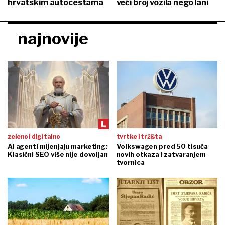
hrvatskim autocestama
veći broj vozila nego lani
najnovije
zeleno i digitalno
tvrtke i tržišta
AI agenti mijenjaju marketing:
Volkswagen pred 50 tisuća
Klasični SEO više nije dovoljan
novih otkaza i zatvaranjem
tvornica