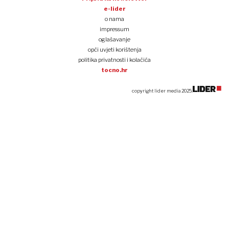
e-lider
o nama
impressum
oglašavanje
opći uvjeti korištenja
politika privatnosti i kolačića
tocno.hr
copyright lider media 2025.