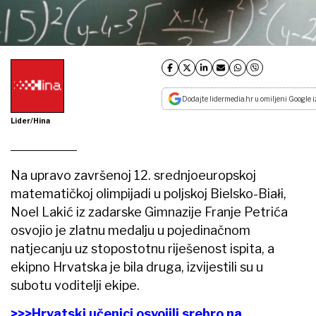
Dodajte lidermedia.hr u omiljeni Google i
Lider/Hina
Na upravo završenoj 12. srednjoeuropskoj
matematičkoj olimpijadi u poljskoj Bielsko-Białi,
Noel Lakić iz zadarske Gimnazije Franje Petrića
osvojio je zlatnu medalju u pojedinačnom
natjecanju uz stopostotnu riješenost ispita, a
ekipno Hrvatska je bila druga, izvijestili su u
subotu voditelji ekipe.
>>>Hrvatski učenici osvojili srebro na