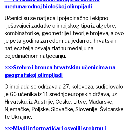
međunarodnoj biološkoj olimpijadi
Učenici su se natjecali pojedinačno i ekipno
rješavajući zadatke olimpijskog tipa iz algebre,
kombinatorike, geometrije i teorije brojeva, a ovo
je peta godina za redom da jedan od hrvatskih
natjecatelja osvaja zlatnu medalju na
pojedinačnom natjecanju.
>>>Srebro i bronca hrvatskim učenicima na
geografskoj olimpijadi
Olimpijada se održavala 27. kolovoza, sudjelovalo
je 66 učenika iz 11 srednjoeuropskih država, uz
Hrvatsku, iz Austrije, Češke, Litve, Mađarske,
Njemačke, Poljske, Slovačke, Slovenije, Švicarske
te Ukrajine.
>>>Mladi informatičari osvojili srebrnu i