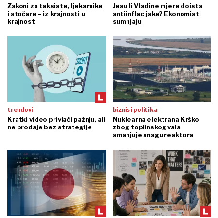
Zakoni za taksiste, ljekarnike
Jesu li Vladine mjere doista
i stočare – iz krajnosti u
antiinflacijske? Ekonomisti
krajnost
sumnjaju
trendovi
biznis i politika
Kratki video privlači pažnju, ali
Nuklearna elektrana Krško
ne prodaje bez strategije
zbog toplinskog vala
smanjuje snagu reaktora