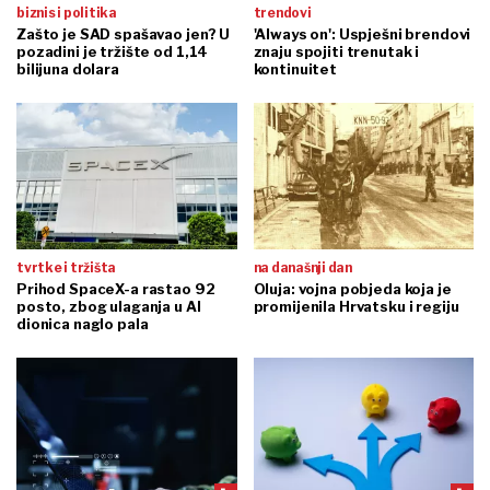
biznis i politika
trendovi
Zašto je SAD spašavao jen? U
'Always on': Uspješni brendovi
pozadini je tržište od 1,14
znaju spojiti trenutak i
bilijuna dolara
kontinuitet
tvrtke i tržišta
na današnji dan
Prihod SpaceX-a rastao 92
Oluja: vojna pobjeda koja je
posto, zbog ulaganja u AI
promijenila Hrvatsku i regiju
dionica naglo pala