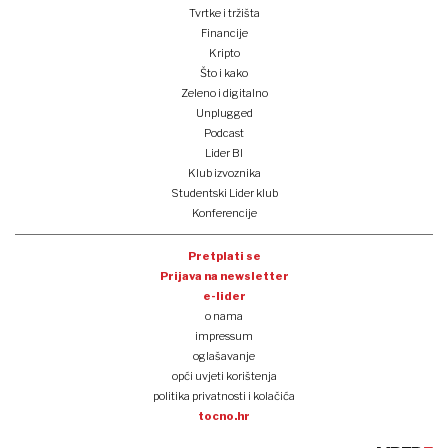
Tvrtke i tržišta
Financije
Kripto
Što i kako
Zeleno i digitalno
Unplugged
Podcast
Lider BI
Klub izvoznika
Studentski Lider klub
Konferencije
Pretplati se
Prijava na newsletter
e-lider
o nama
impressum
oglašavanje
opći uvjeti korištenja
politika privatnosti i kolačića
tocno.hr