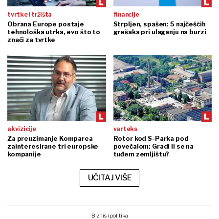
tvrtke i tržišta
financije
Obrana Europe postaje
Strpljen, spašen: 5 najčešćih
tehnološka utrka, evo što to
grešaka pri ulaganju na burzi
znači za tvrtke
akvizicije
varteks
Za preuzimanje Komparea
Rotor kod S-Parka pod
zainteresirane tri europske
povećalom: Gradi li se na
kompanije
tuđem zemljištu?
UČITAJ VIŠE
Biznis i politika