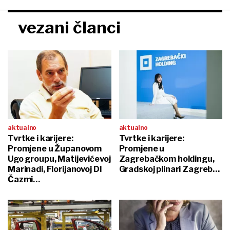
vezani članci
aktualno
aktualno
Tvrtke i karijere:
Tvrtke i karijere:
Promjene u Županovom
Promjene u
Ugo groupu, Matijevićevoj
Zagrebačkom holdingu,
Marinadi, Florijanovoj DI
Gradskoj plinari Zagreb…
Čazmi…