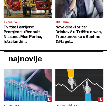
aktualno
aktualno
Tvrtke i karijere:
Nove direktorice:
Promjene u Renault
Drinković u Tržištu novca,
Nissanu, Mon Perinu,
Trpezanovska u Kuehne
Istralandiji…
& Nagel...
najnovije
komentari
biznis i politika