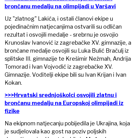
brončanu medalju na olimpijadi u Varšavi
Uz "zlatnog" Lakića, i ostali članovi ekipe u
pojedinačnim natjecanjima ostvarili su odličan
rezultat i osvojili medalje - srebrnu je osvojio
Krunoslav Ivanović iz zagrebačke XV. gimnazije, a
brončane medalje osvojili su Luka Bulić Bračulj iz
splitske III. gimnazije te Krešimir Nežmah, Andrija
Tomorad i Ivan Vojvodić iz zagrebačke XV.
Gimnazije. Voditelji ekipe bili su Ivan Krijan i Ivan
Kokan.
>>>Hrvatski srednjoškolci osvojili zlatnu i
brončanu medalju na Europskoj olimpijadi iz
fizike
Na ekipnom natjecanju pobijedila je Ukrajina, koja
je sudjelovala kao gost na poziv poljskih