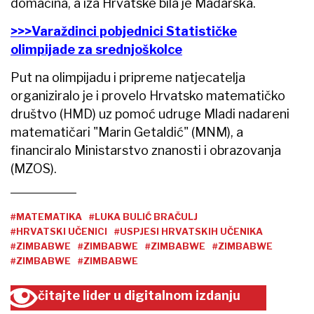
domaćina, a iza Hrvatske bila je Mađarska.
>>>Varaždinci pobjednici Statističke
olimpijade za srednjoškolce
Put na olimpijadu i pripreme natjecatelja
organiziralo je i provelo Hrvatsko matematičko
društvo (HMD) uz pomoć udruge Mladi nadareni
matematičari "Marin Getaldić" (MNM), a
financiralo Ministarstvo znanosti i obrazovanja
(MZOS).
#MATEMATIKA
#LUKA BULIĆ BRAČULJ
#HRVATSKI UČENICI
#USPJESI HRVATSKIH UČENIKA
#ZIMBABWE
#ZIMBABWE
#ZIMBABWE
#ZIMBABWE
#ZIMBABWE
#ZIMBABWE
čitajte lider u digitalnom izdanju