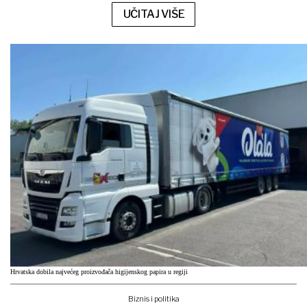
UČITAJ VIŠE
Hrvatska dobila najvećeg proizvođača higijenskog papira u regiji
Biznis i politika