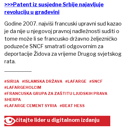
>>>Patent iz susjedne Srbije najavljuje
revoluciju u građevini
Godine 2007. najviši francuski upravni sud kazao
je da nije u njegovoj pravnoj nadležnosti suditi o
tome može li se francusko državno željezničko
poduzeće SNCF smatrati odgovornim za
deportacije Židova za vrijeme Drugog svjetskog
rata.
#SIRIJA
#ISLAMSKA DRŽAVA
#LAFARGE
#SNCF
#LAFARGEHOLCIM
#FRANCUSKA GRUPA ZA ZAŠTITU LJUDSKIH PRAVA
SHERPA
#LAFARGE CEMENT SYRIA
#BEAT HESS
čitajte lider u digitalnom izdanju