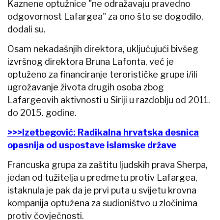
Kaznene optužnice "ne odražavaju pravedno
odgovornost Lafargea" za ono što se dogodilo,
dodali su.
Osam nekadašnjih direktora, uključujući bivšeg
izvršnog direktora Bruna Lafonta, već je
optuženo za financiranje terorističke grupe i/ili
ugrožavanje života drugih osoba zbog
Lafargeovih aktivnosti u Siriji u razdoblju od 2011.
do 2015. godine.
>>>Izetbegović: Radikalna hrvatska desnica
opasnija od uspostave islamske države
Francuska grupa za zaštitu ljudskih prava Sherpa,
jedan od tužitelja u predmetu protiv Lafargea,
istaknula je pak da je prvi puta u svijetu krovna
kompanija optužena za sudioništvo u zločinima
protiv čovječnosti.