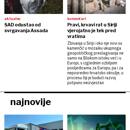
aktualno
komentari
SAD odustao od
Pravi, krvavi rat u Siriji
svrgavanja Assada
vjerojatno je tek pred
vratima
Zbivanja u Siriji i oko nje novi su
kamenčić u mozaiku ukupnoga
geopolitičkog preslagivanja ne
samo na Bliskom istoku već i u
Europi, s izglednim ozbiljnim
posljedicama za Europu, pa i za
neposredno hrvatsko okružje, u
procesu čiji je budući razvoj
potpuno neizvjestan
najnovije