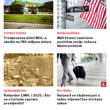
tvrtke i tržišta
biznis i politika
Tromjesečna dobit MOL-a
Wall Street zaustavio
skočila na 786 milijuna dolara
pozitivnu seriju, čeka se
ključni podatak
na današnji dan
što i kako
Rekordne 1986. i 2025.: Što
Računa li se službeni put u
se u turizmu zapravo
radno vrijeme? Evo što kaže
promijenilo?
zakon