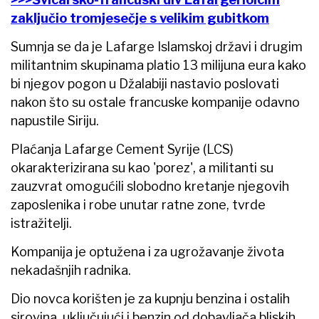
zaključio tromjesečje s velikim gubitkom
Sumnja se da je Lafarge Islamskoj državi i drugim
militantnim skupinama platio 13 milijuna eura kako
bi njegov pogon u Džalabiji nastavio poslovati
nakon što su ostale francuske kompanije odavno
napustile Siriju.
Plaćanja Lafarge Cement Syrije (LCS)
okarakterizirana su kao 'porez', a militanti su
zauzvrat omogućili slobodno kretanje njegovih
zaposlenika i robe unutar ratne zone, tvrde
istražitelji.
Kompanija je optužena i za ugrožavanje života
nekadašnjih radnika.
Dio novca korišten je za kupnju benzina i ostalih
sirovina, uključujući i benzin od dobavljača bliskih