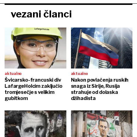
vezani članci
aktualno
aktualno
Švicarsko-francuski div
Nakon povlačenja ruskih
LafargeHolcim zaključio
snaga iz Sirije, Rusija
tromjesečje s velikim
strahuje od dolaska
gubitkom
džihadista