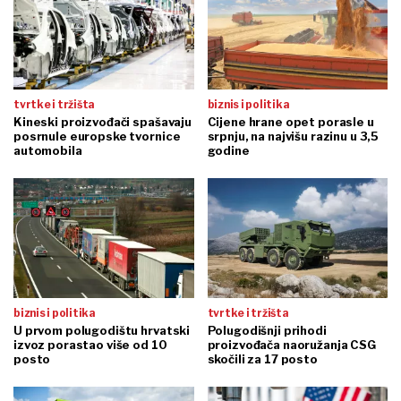
tvrtke i tržišta
biznis i politika
Kineski proizvođači spašavaju
Cijene hrane opet porasle u
posrnule europske tvornice
srpnju, na najvišu razinu u 3,5
automobila
godine
biznis i politika
tvrtke i tržišta
U prvom polugodištu hrvatski
Polugodišnji prihodi
izvoz porastao više od 10
proizvođača naoružanja CSG
posto
skočili za 17 posto