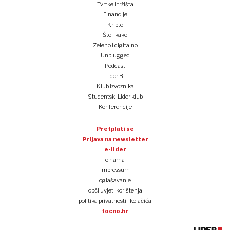
Tvrtke i tržišta
Financije
Kripto
Što i kako
Zeleno i digitalno
Unplugged
Podcast
Lider BI
Klub izvoznika
Studentski Lider klub
Konferencije
Pretplati se
Prijava na newsletter
e-lider
o nama
impressum
oglašavanje
opći uvjeti korištenja
politika privatnosti i kolačića
tocno.hr