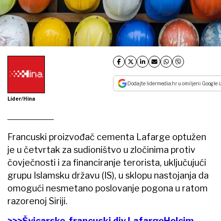
Dodajte lidermedia.hr u omiljeni Google i
Lider/Hina
Francuski proizvođač cementa Lafarge optužen
je u četvrtak za sudioništvo u zločinima protiv
čovječnosti i za financiranje terorista, uključujući
grupu Islamsku državu (IS), u sklopu nastojanja da
omogući nesmetano poslovanje pogona u ratom
razorenoj Siriji.
>>>Švicarsko-francuski div LafargeHolcim