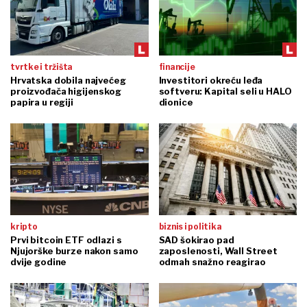
tvrtke i tržišta
financije
Hrvatska dobila najvećeg
Investitori okreću leđa
proizvođača higijenskog
softveru: Kapital seli u HALO
papira u regiji
dionice
kripto
biznis i politika
Prvi bitcoin ETF odlazi s
SAD šokirao pad
Njujorške burze nakon samo
zaposlenosti, Wall Street
dvije godine
odmah snažno reagirao