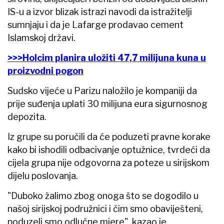
IS-u a izvor blizak istrazi navodi da istražitelji
sumnjaju i da je Lafarge prodavao cement
Islamskoj državi.
>>>Holcim planira uložiti 47,7 milijuna kuna u
proizvodni pogon
Sudsko vijeće u Parizu naložilo je kompaniji da
prije suđenja uplati 30 milijuna eura sigurnosnog
depozita.
Iz grupe su poručili da će poduzeti pravne korake
kako bi ishodili odbacivanje optužnice, tvrdeći da
cijela grupa nije odgovorna za poteze u sirijskom
dijelu poslovanja.
"Duboko žalimo zbog onoga što se dogodilo u
našoj sirijskoj podružnici i čim smo obaviješteni,
poduzeli smo odlučne mjere", kazao je