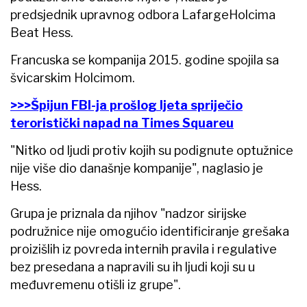
predsjednik upravnog odbora LafargeHolcima
Beat Hess.
Francuska se kompanija 2015. godine spojila sa
švicarskim Holcimom.
>>>Špijun FBI-ja prošlog ljeta spriječio
teroristički napad na Times Squareu
"Nitko od ljudi protiv kojih su podignute optužnice
nije više dio današnje kompanije", naglasio je
Hess.
Grupa je priznala da njihov "nadzor sirijske
podružnice nije omogućio identificiranje grešaka
proizišlih iz povreda internih pravila i regulative
bez presedana a napravili su ih ljudi koji su u
međuvremenu otišli iz grupe".