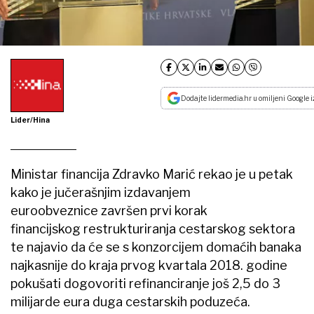
Dodajte lidermedia.hr u omiljeni Google i
Lider/Hina
Ministar financija Zdravko Marić rekao je u petak
kako je jučerašnjim izdavanjem
euroobveznice završen prvi korak
financijskog restrukturiranja cestarskog sektora
te najavio da će se s konzorcijem domaćih banaka
najkasnije do kraja prvog kvartala 2018. godine
pokušati dogovoriti refinanciranje još 2,5 do 3
milijarde eura duga cestarskih poduzeća.