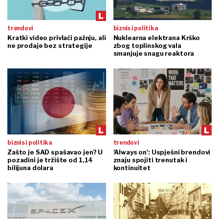
trendovi
biznis i politika
Kratki video privlači pažnju, ali
Nuklearna elektrana Krško
ne prodaje bez strategije
zbog toplinskog vala
smanjuje snagu reaktora
biznis i politika
trendovi
Zašto je SAD spašavao jen? U
'Always on': Uspješni brendovi
pozadini je tržište od 1,14
znaju spojiti trenutak i
bilijuna dolara
kontinuitet