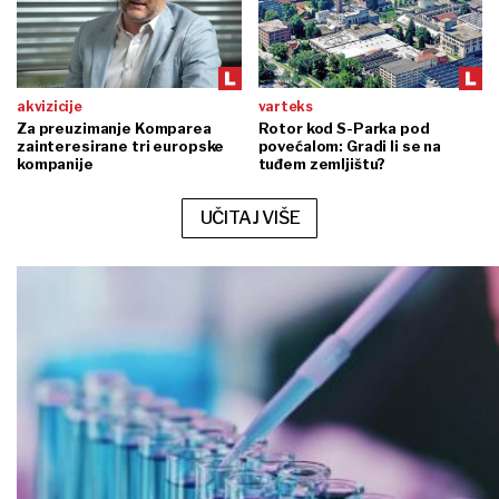
akvizicije
varteks
Za preuzimanje Komparea
Rotor kod S-Parka pod
zainteresirane tri europske
povećalom: Gradi li se na
kompanije
tuđem zemljištu?
UČITAJ VIŠE