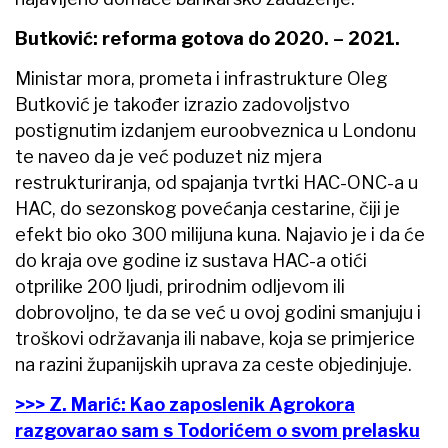
Butković: reforma gotova do 2020. – 2021.
Ministar mora, prometa i infrastrukture Oleg
Butković je također izrazio zadovoljstvo
postignutim izdanjem euroobveznica u Londonu
te naveo da je već poduzet niz mjera
restrukturiranja, od spajanja tvrtki HAC-ONC-a u
HAC, do sezonskog povećanja cestarine, čiji je
efekt bio oko 300 milijuna kuna. Najavio je i da će
do kraja ove godine iz sustava HAC-a otići
otprilike 200 ljudi, prirodnim odljevom ili
dobrovoljno, te da se već u ovoj godini smanjuju i
troškovi održavanja ili nabave, koja se primjerice
na razini županijskih uprava za ceste objedinjuje.
>>> Z. Marić: Kao zaposlenik Agrokora
razgovarao sam s Todorićem o svom prelasku