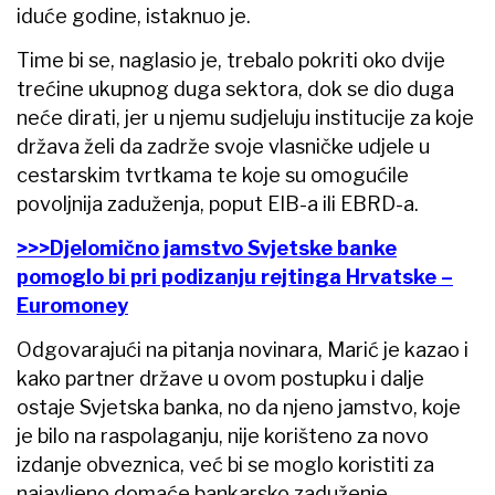
iduće godine, istaknuo je.
Time bi se, naglasio je, trebalo pokriti oko dvije
trećine ukupnog duga sektora, dok se dio duga
neće dirati, jer u njemu sudjeluju institucije za koje
država želi da zadrže svoje vlasničke udjele u
cestarskim tvrtkama te koje su omogućile
povoljnija zaduženja, poput EIB-a ili EBRD-a.
>>>Djelomično jamstvo Svjetske banke
pomoglo bi pri podizanju rejtinga Hrvatske –
Euromoney
Odgovarajući na pitanja novinara, Marić je kazao i
kako partner države u ovom postupku i dalje
ostaje Svjetska banka, no da njeno jamstvo, koje
je bilo na raspolaganju, nije korišteno za novo
izdanje obveznica, već bi se moglo koristiti za
najavljeno domaće bankarsko zaduženje.