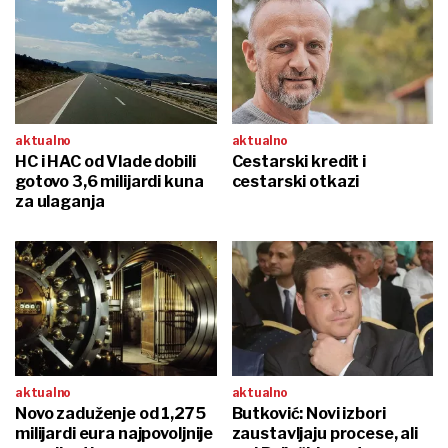
aktualno
aktualno
HC i HAC od Vlade dobili
Cestarski kredit i
gotovo 3,6 milijardi kuna
cestarski otkazi
za ulaganja
aktualno
aktualno
Novo zaduženje od 1,275
Butković: Novi izbori
milijardi eura najpovoljnije
zaustavljaju procese, ali