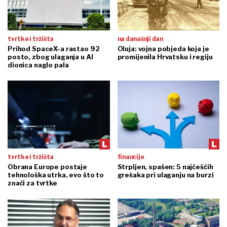
tvrtke i tržišta
na današnji dan
Prihod SpaceX-a rastao 92
Oluja: vojna pobjeda koja je
posto, zbog ulaganja u AI
promijenila Hrvatsku i regiju
dionica naglo pala
tvrtke i tržišta
financije
Obrana Europe postaje
Strpljen, spašen: 5 najčešćih
tehnološka utrka, evo što to
grešaka pri ulaganju na burzi
znači za tvrtke