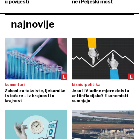
u povijesti
ne i Pelješki most
najnovije
komentari
biznis i politika
Zakoni za taksiste, ljekarnike
Jesu li Vladine mjere doista
i stočare – iz krajnosti u
antiinflacijske? Ekonomisti
krajnost
sumnjaju