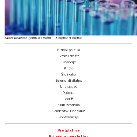
Zakoni za taksiste, ljekarnike i stočare – iz krajnosti u krajnost
Biznis i politika
Tvrtke i tržišta
Financije
Kripto
Što i kako
Zeleno i digitalno
Unplugged
Podcast
Lider BI
Klub izvoznika
Studentski Lider klub
Konferencije
Pretplati se
Prijava na newsletter