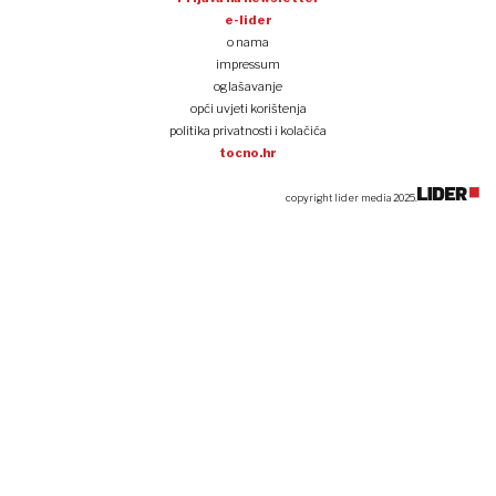
e-lider
o nama
impressum
oglašavanje
opći uvjeti korištenja
politika privatnosti i kolačića
tocno.hr
copyright lider media 2025.