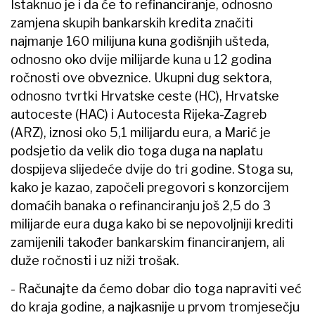
Istaknuo je i da će to refinanciranje, odnosno
zamjena skupih bankarskih kredita značiti
najmanje 160 milijuna kuna godišnjih ušteda,
odnosno oko dvije milijarde kuna u 12 godina
ročnosti ove obveznice. Ukupni dug sektora,
odnosno tvrtki Hrvatske ceste (HC), Hrvatske
autoceste (HAC) i Autocesta Rijeka-Zagreb
(ARZ), iznosi oko 5,1 milijardu eura, a Marić je
podsjetio da velik dio toga duga na naplatu
dospijeva slijedeće dvije do tri godine. Stoga su,
kako je kazao, započeli pregovori s konzorcijem
domaćih banaka o refinanciranju još 2,5 do 3
milijarde eura duga kako bi se nepovoljniji krediti
zamijenili također bankarskim financiranjem, ali
duže ročnosti i uz niži trošak.
- Računajte da ćemo dobar dio toga napraviti već
do kraja godine, a najkasnije u prvom tromjesečju