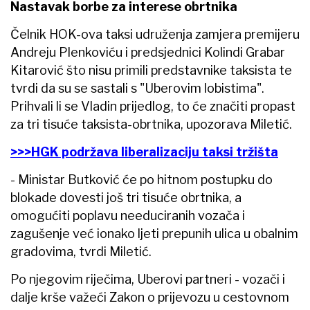
Nastavak borbe za interese obrtnika
Čelnik HOK-ova taksi udruženja zamjera premijeru
Andreju Plenkoviću i predsjednici Kolindi Grabar
Kitarović što nisu primili predstavnike taksista te
tvrdi da su se sastali s "Uberovim lobistima".
Prihvali li se Vladin prijedlog, to će značiti propast
za tri tisuće taksista-obrtnika, upozorava Miletić.
>>>HGK podržava liberalizaciju taksi tržišta
- Ministar Butković će po hitnom postupku do
blokade dovesti još tri tisuće obrtnika, a
omogućiti poplavu needuciranih vozača i
zagušenje već ionako ljeti prepunih ulica u obalnim
gradovima, tvrdi Miletić.
Po njegovim riječima, Uberovi partneri - vozači i
dalje krše važeći Zakon o prijevozu u cestovnom