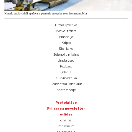
Kineski proizvođači spašavaju posrnule europske tvornice automobila
Biznis i politika
Tvrtke i tržišta
Financije
Kripto
Što i kako
Zeleno i digitalno
Unplugged
Podcast
Lider BI
Klub izvoznika
Studentski Lider klub
Konferencije
Pretplati se
Prijava na newsletter
e-lider
o nama
impressum