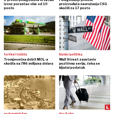
izvoz porastao više od 10
proizvođača naoružanja CSG
posto
skočili za 17 posto
tvrtke i tržišta
biznis i politika
Tromjesečna dobit MOL-a
Wall Street zaustavio
skočila na 786 milijuna dolara
pozitivnu seriju, čeka se
ključni podatak
na današnji dan
što i kako