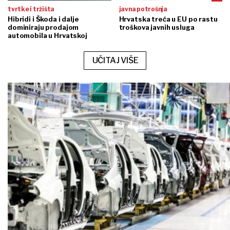
tvrtke i tržišta
javna potrošnja
Hibridi i Škoda i dalje
Hrvatska treća u EU po rastu
dominiraju prodajom
troškova javnih usluga
automobila u Hrvatskoj
UČITAJ VIŠE