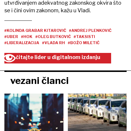
utvrđivanjem adekvatnog zakonskog okvira što
se i čini ovim zakonom, kažu u Vladi.
#KOLINDA GRABAR KITAROVIĆ
#ANDREJ PLENKOVIĆ
#UBER
#HOK
#OLEG BUTKOVIĆ
#TAKSISTI
#LIBERALIZACIJA
#VLADA RH
#BOŽO MILETIĆ
čitajte lider u digitalnom izdanju
vezani članci