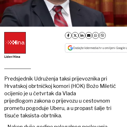
Dodajte lidermedia.hr u omiljeni Google i
Lider/Hina
Predsjednik Udruženja taksi prijevoznika pri
Hrvatskoj obrtničkoj komori (HOK) Božo Miletić
ocijenio je u četvrtak da Vlada
prijedlogom zakona o prijevozu u cestovnom
prometu pogoduje Uberu, a u propast šalje tri
tisuće taksista-obrtnika.
- Nakon dvije godine nelegalnog poslovanja