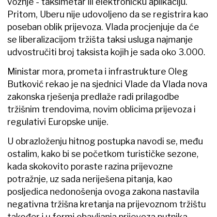
vožnje - taksimetar ili elektroničku aplikaciju.
Pritom, Uberu nije udovoljeno da se registrira kao
poseban oblik prijevoza. Vlada procjenjuje da će
se liberalizacijom tržišta taksi usluga najmanje
udvostručiti broj taksista kojih je sada oko 3.000.
Ministar mora, prometa i infrastrukture Oleg
Butković rekao je na sjednici Vlade da Vlada nova
zakonska rješenja predlaže radi prilagodbe
tržišnim trendovima, novim oblicima prijevoza i
regulativi Europske unije.
U obrazloženju hitnog postupka navodi se, među
ostalim, kako bi se početkom turističke sezone,
kada skokovito poraste razina prijevozne
potražnje, uz sada neriješena pitanja, kao
posljedica nedonošenja ovoga zakona nastavila
negativna tržišna kretanja na prijevoznom tržištu
također i u formi obavljanja prijevoza putnika