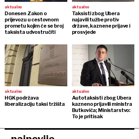
aktualno
aktualno
Donesen Zakon o
Taksisti zbog Ubera
prijevozu u cestovnom
najavili tužbe protiv
prometu kojim će se broj
države, kaznene prijave i
taksista udvostručiti
prosvjede
aktualno
aktualno
HGK podržava
Autotaksisti zbog Ubera
liberalizaciju taksi tržišta
kazneno prijavili ministra
Butkovića; Ministarstvo:
To je pritisak
najnovije