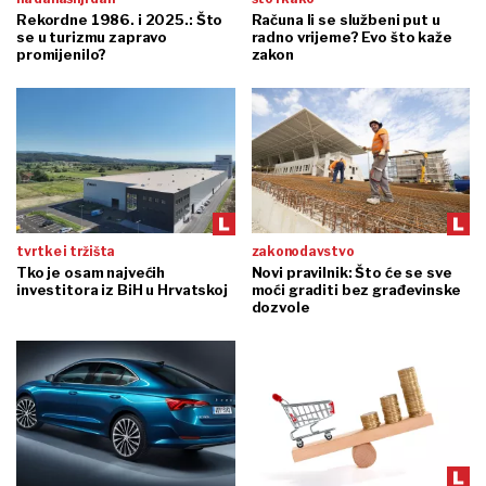
Rekordne 1986. i 2025.: Što
Računa li se službeni put u
se u turizmu zapravo
radno vrijeme? Evo što kaže
promijenilo?
zakon
tvrtke i tržišta
zakonodavstvo
Tko je osam najvećih
Novi pravilnik: Što će se sve
investitora iz BiH u Hrvatskoj
moći graditi bez građevinske
dozvole