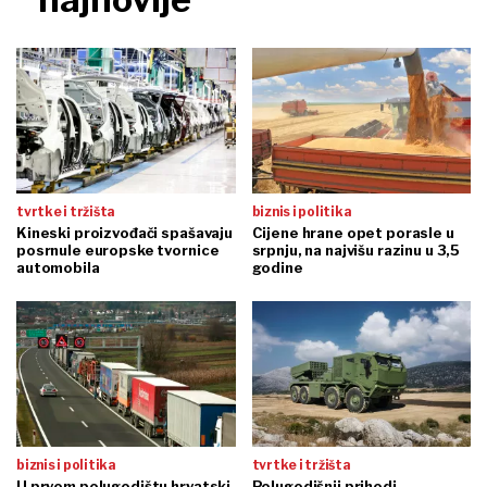
tvrtke i tržišta
biznis i politika
Kineski proizvođači spašavaju
Cijene hrane opet porasle u
posrnule europske tvornice
srpnju, na najvišu razinu u 3,5
automobila
godine
biznis i politika
tvrtke i tržišta
U prvom polugodištu hrvatski
Polugodišnji prihodi