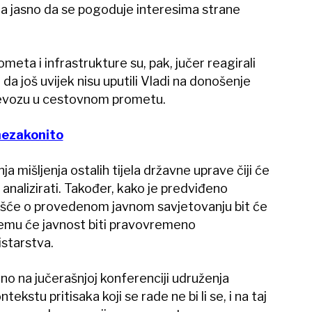
da jasno da se pogoduje interesima strane
meta i infrastrukture su, pak, jučer reagirali
da još uvijek nisu uputili Vladi na donošenje
ijevozu u cestovnom prometu.
nezakonito
ja mišljenja ostalih tijela državne uprave čiji će
analizirati. Također, kako je predviđeno
šće o provedenom javnom savjetovanju bit će
 čemu će javnost biti pravovremeno
istarstva.
o na jučerašnjoj konferenciji udruženja
ekstu pritisaka koji se rade ne bi li se, i na taj