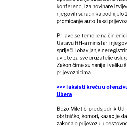
konferenciji za novinare izvije
njegovih suradnika podnijelo
promicanje auto taksi prijevoz
Prijave se temelje na činjeni
Ustavu RH-a ministar i njegov
spriječili obavljanje neregistr
uvjete za sve pružatelje usluga
Zakon čime su nanijeli veliku
prijevoznicima.
>>>Taksisti kreću u ofenzivu
Ubera
Božo Miletić, predsjednik Udru
obrtničkoj komori, kazao je da
zakona o prijevozu u cestovn