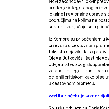
Novi zakonodavni okvir predviđ
uređenje integriranog prijevoza
lokalne i regionalne uprave s 
područjima na kojima ne posto
sektora, zaključuje se u prio
Iz Komore su priopćenjem u 
prijevozu u cestovnom prometu
taksista objavile da su protiv
Olega Butkovića i šest njegov
odvjetništvu zbog zlouporabe p
zabranjuje ilegalni rad Ubera u
ocijenili pritiskom kako bi se
u cestovnom prometu.
>>>Uber očekuje komercijaliz
Splitska odvjetnica Doris Košt