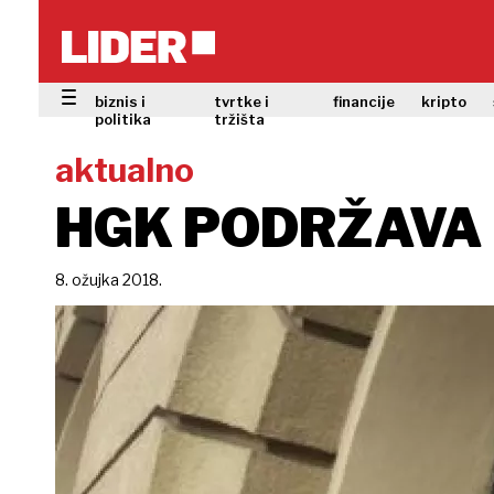
biznis i
tvrtke i
financije
kripto
politika
tržišta
aktualno
HGK PODRŽAVA 
8. ožujka 2018.