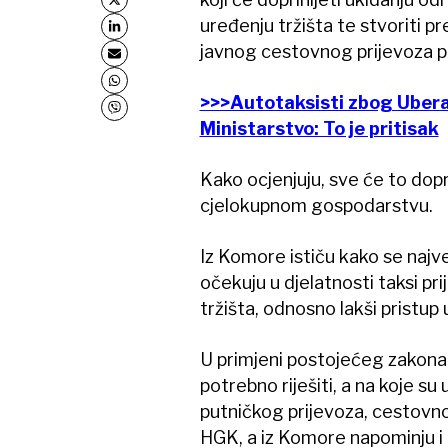
uređenju tržišta te stvoriti pr
javnog cestovnog prijevoza pu
>>>Autotaksisti zbog Ubera 
Ministarstvo: To je pritisak
Kako ocjenjuju, sve će to dopri
cjelokupnom gospodarstvu.
Iz Komore ističu kako se naj
očekuju u djelatnosti taksi pri
tržišta, odnosno lakši pristup 
U primjeni postojećeg zakona
potrebno riješiti, a na koje s
putničkog prijevoza, cestovno
HGK, a iz Komore napominju i