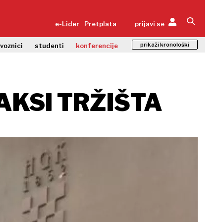
e-Lider
Pretplata
prijavi se
prikaži kronološki
zvoznici
studenti
konferencije
AKSI TRŽIŠTA