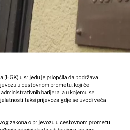
(HGK) u srijedu je priopćila da podržava
jevozu u cestovnom prometu, koji će
 administrativnih barijera, a u kojemu se
elatnosti taksi prijevoza gdje se uvodi veća
vog zakona o prijevozu u cestovnom prometu
ređenih administrativnih barijera, boljem