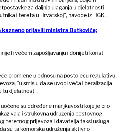
etpostavke za daljnja ulaganja u djelatnosti
tnika i tereta u Hrvatskoj", navode iz HGK.
kazneno prijavili ministra Butkovića;
nijeti većem zapošljavanju i donijeti korist
veće promjene u odnosu na postojeću regulativu
jevoza, "u smislu da se uvodi veća liberalizacija
u tu djelatnost".
 uočene su određene manjkavosti koje je bilo
u ukazivala i strukovna udruženja cestovnog
g teretnog prijevoza i davatelja taksi usluga
 da su ta komorska udruženja aktivno