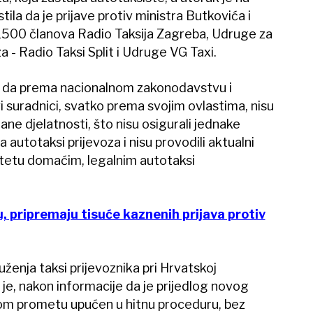
stila da je prijave protiv ministra Butkovića i
 1500 članova Radio Taksija Zagreba, Udruge za
a - Radio Taksi Split i Udruge VG Taxi.
ci da prema nacionalnom zakonodavstvu i
i suradnici, svatko prema svojim ovlastima, nisu
irane djelatnosti, što nisu osigurali jednake
 autotaksi prijevoza i nisu provodili aktualni
 štetu domaćim, legalnim autotaksi
, pripremaju tisuće kaznenih prijava protiv
ženja taksi prijevoznika pri Hrvatskoj
 je, nakon informacije da je prijedlog novog
om prometu upućen u hitnu proceduru, bez