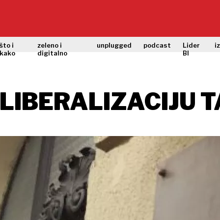
što i
zeleno i
unplugged
podcast
Lider
i
kako
digitalno
BI
LIBERALIZACIJU T