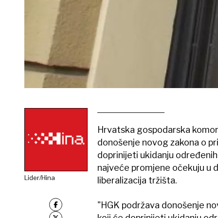
Hrvatska gospodarska komora 
donošenje novog zakona o pri
doprinijeti ukidanju određenih
najveće promjene očekuju u dj
Lider/Hina
liberalizacija tržišta.
"HGK podržava donošenje no
koji će doprinijeti ukidanju od