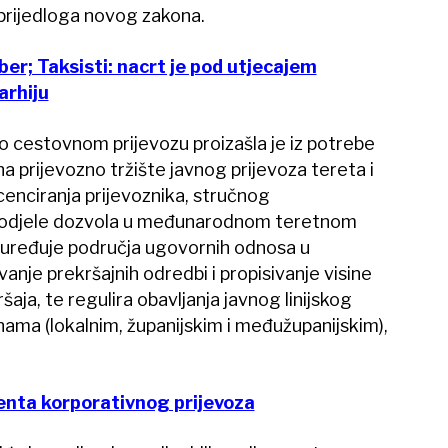
 prijedloga novog zakona.
er; Taksisti: nacrt je pod utjecajem
arhiju
 cestovnom prijevozu proizašla je iz potrebe
a prijevozno tržište javnog prijevoza tereta i
cenciranja prijevoznika, stručnog
spodjele dozvola u međunarodnom teretnom
uređuje područja ugovornih odnosa u
nje prekršajnih odredbi i propisivanje visine
aja, te regulira obavljanja javnog linijskog
nama (lokalnim, županijskim i međužupanijskim),
enta korporativnog prijevoza