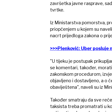
završetka javne rasprave, sa
tvrtke.
Iz Ministarstva pomorstva, pro
priopćenjem u kojem su naveli 
nacrt prijedloga zakona o pr
>>>Plenković: Uber posluje 
"U tijeku je postupak prikupljan
se komentari, također, morati 
zakonskom procedurom, izvje
objavljeno i dostavljeno, a o
obaviještena", naveli su iz Min
Također smatraju da sve rečen
taksista treba promatrati u kont