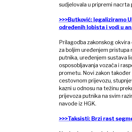
sudjelovala u pripremi nacrta
>>>Butković: legaliziramo Ub
određenih lobista i vodi u an
Prilagodba zakonskog okvira o
za boljim uređenjem pristupa n
putnika, uređenjem sustava li
osposobljavanja vozača i ra
prometu. Novi zakon također 
cestovnom prijevozu, stupnjeva
kazni u odnosu na težinu prekrš
prijevoza putnika na svim razi
navode iz HGK.
>>>Taksisti: Brzi rast segm