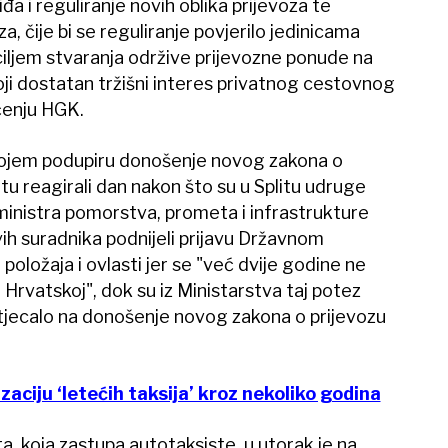
a i reguliranje novih oblika prijevoza te
, čije bi se reguliranje povjerilo jedinicama
ciljem stvaranja održive prijevozne ponude na
ji dostatan tržišni interes privatnog cestovnog
pćenju HGK.
kojem podupiru donošenje novog zakona o
 reagirali dan nakon što su u Splitu udruge
 ministra pomorstva, prometa i infrastrukture
ih suradnika podnijeli prijavu Državnom
oložaja i ovlasti jer se "već dvije godine ne
 Hrvatskoj", dok su iz Ministarstva taj potez
 utjecalo na donošenje novog zakona o prijevozu
aciju ‘letećih taksija’ kroz nekoliko godina
a, koja zastupa autotaksiste, u utorak je na