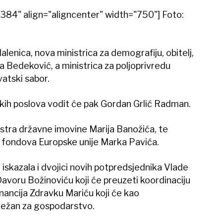
384" align="aligncenter" width="750"]
Foto:
alenica, nova ministrica za demografiju, obitelj,
na Bedeković, a ministrica za poljoprivredu
vatski sabor.
skih poslova vodit će pak Gordan Grlić Radman.
istra državne imovine Marija Banožića, te
i fondova Europske unije Marka Pavića.
iskazala i dvojici novih potpredsjednika Vlade
Davoru Božinoviću koji će preuzeti koordinaciju
inancija Zdravku Mariću koji će kao
dležan za gospodarstvo.