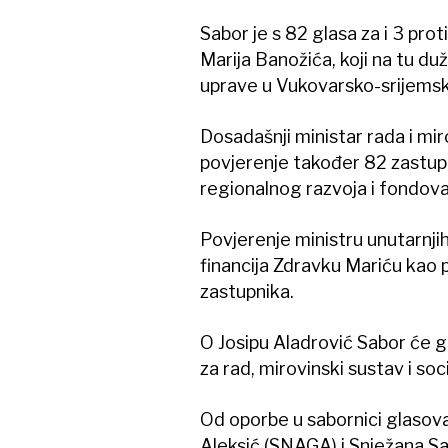
Sabor je s 82 glasa za i 3 pro
Marija Banožića, koji na tu d
uprave u Vukovarsko-srijemsko
Dosadašnji ministar rada i mi
povjerenje također 82 zastup
regionalnog razvoja i fondova
Povjerenje ministru unutarnji
financija Zdravku Mariću kao 
zastupnika.
O Josipu Aladrović Sabor će 
za rad, mirovinski sustav i soc
Od oporbe u sabornici glasov
Aleksić (SNAGA) i Snježana Sabol