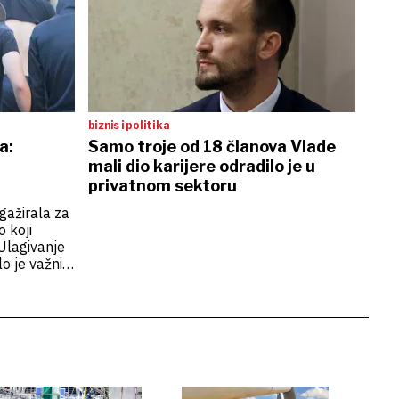
biznis i politika
a:
Samo troje od 18 članova Vlade
mali dio karijere odradilo je u
privatnom sektoru
gažirala za
o koji
Ulagivanje
o je važnije
darske