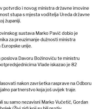
tiv potvrdio i novog ministra državne imovine
užnost stupa s mjesta voditelja Ureda državne
j županiji.
rovinskog sustava Marko Pavić dobio je
nika za preuzimanje dužnosti ministra
 Europske unije.
h poslova Davoru Božinoviću te ministru
potpredsjednicima Vlade iskazao je 82
glasovati nakon završetka rasprave na Odboru
ijalno partnerstvo koja još uvijek traje.
ali su samo nezavisni Marko Vučetić, Gordan
ek (Živi zid) koji su bili protiv.