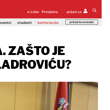
e-Lider
Pretplata
prijavi se
prikaži kronološki
zvoznici
studenti
konferencije
. ZAŠTO JE
LADROVIĆU?