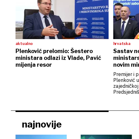
aktualno
hrvatska
Plenković prelomio: Šestero
Sastav no
ministara odlazi iz Vlade, Pavić
ministars
mijenja resor
novim mi
Premijer i 
Plenković u
zajedničkoj
Predsjedniš
a, predstav
čega će je i
najnovije