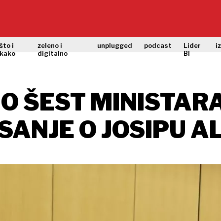
što i
zeleno i
unplugged
podcast
Lider
i
kako
digitalno
BI
O ŠEST MINISTARA
ANJE O JOSIPU A