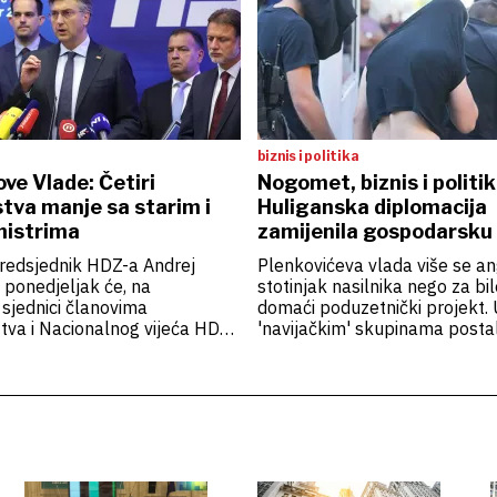
biznis i politika
ve Vlade: Četiri
Nogomet, biznis i politik
tva manje sa starim i
Huliganska diplomacija
nistrima
zamijenila gospodarsku
predsjednik HDZ-a Andrej
Plenkovićeva vlada više se an
 ponedjeljak će, na
stotinjak nasilnika nego za bil
 sjednici članovima
domaći poduzetnički projekt. 
tva i Nacionalnog vijeća HDZ-
'navijačkim' skupinama postal
iti sastav nove vlade, nakon
od davno zaboravljene gospo
 javno predstaviti.
diplomacije