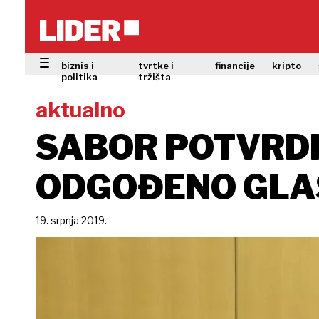
biznis i
tvrtke i
financije
kripto
politika
tržišta
aktualno
SABOR POTVRDI
ODGOĐENO GLAS
19. srpnja 2019.