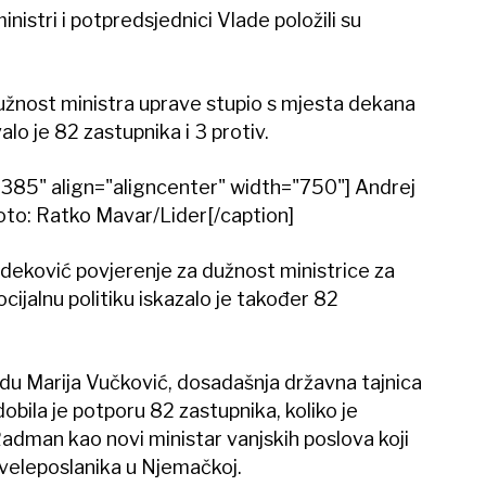
nistri i potpredsjednici Vlade položili su
 dužnost ministra uprave stupio s mjesta dekana
alo je 82 zastupnika i 3 protiv.
385" align="aligncenter" width="750"]
Andrej
Foto: Ratko Mavar/Lider[/caption]
deković povjerenje za dužnost ministrice za
ocijalnu politiku iskazalo je također 82
edu Marija Vučković, dosadašnja državna tajnica
dobila je potporu 82 zastupnika, koliko je
Radman kao novi ministar vanjskih poslova koji
 veleposlanika u Njemačkoj.