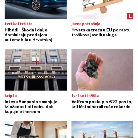
tvrtke i tržišta
javna potrošnja
Hibridi i Škoda i dalje
Hrvatska treća u EU po rastu
dominiraju prodajom
troškova javnih usluga
automobila u Hrvatskoj
kripto
tvrtke i tržišta
Intesa Sanpaolo smanjuje
Volfram poskupio 622 posto,
izloženost bitcoinu dok
kritični minerali ruše rekorde
kupuje ethereum