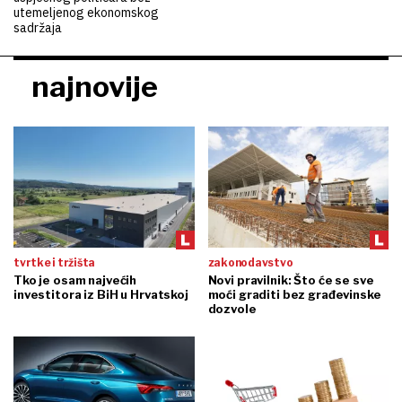
utemeljenog ekonomskog
sadržaja
najnovije
tvrtke i tržišta
zakonodavstvo
Tko je osam najvećih
Novi pravilnik: Što će se sve
investitora iz BiH u Hrvatskoj
moći graditi bez građevinske
dozvole