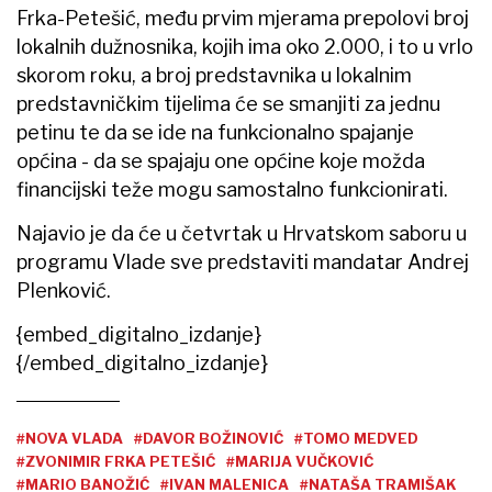
Frka-Petešić, među prvim mjerama prepolovi broj
lokalnih dužnosnika, kojih ima oko 2.000, i to u vrlo
skorom roku, a broj predstavnika u lokalnim
predstavničkim tijelima će se smanjiti za jednu
petinu te da se ide na funkcionalno spajanje
općina - da se spajaju one općine koje možda
financijski teže mogu samostalno funkcionirati.
Najavio je da će u četvrtak u Hrvatskom saboru u
programu Vlade sve predstaviti mandatar Andrej
Plenković.
{embed_digitalno_izdanje}
{/embed_digitalno_izdanje}
#NOVA VLADA
#DAVOR BOŽINOVIĆ
#TOMO MEDVED
#ZVONIMIR FRKA PETEŠIĆ
#MARIJA VUČKOVIĆ
#MARIO BANOŽIĆ
#IVAN MALENICA
#NATAŠA TRAMIŠAK