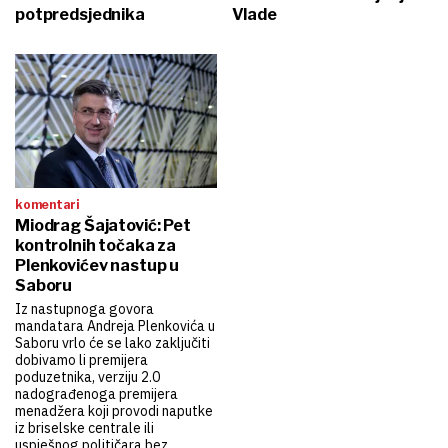
potpredsjednika
Vlade
komentari
Miodrag Šajatović: Pet
kontrolnih točaka za
Plenkovićev nastup u
Saboru
Iz nastupnoga govora
mandatara Andreja Plenkovića u
Saboru vrlo će se lako zaključiti
dobivamo li premijera
poduzetnika, verziju 2.0
nadograđenoga premijera
menadžera koji provodi naputke
iz briselske centrale ili
uspješnog političara bez