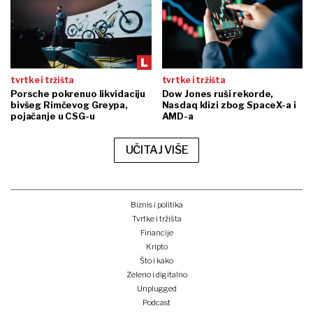
tvrtke i tržišta
tvrtke i tržišta
Porsche pokrenuo likvidaciju
Dow Jones ruši rekorde,
bivšeg Rimčevog Greypa,
Nasdaq klizi zbog SpaceX-a i
pojačanje u CSG-u
AMD-a
UČITAJ VIŠE
Biznis i politika
Tvrtke i tržišta
Financije
Kripto
Što i kako
Zeleno i digitalno
Unplugged
Podcast