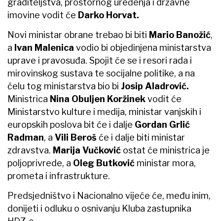
graditeljstva, prostornog uređenja i državne
imovine vodit će
Darko Horvat.
Novi ministar obrane trebao bi biti
Mario Banožić
,
a
Ivan Malenica
vodio bi objedinjena ministarstva
uprave i pravosuđa. Spojit će se i resori rada i
mirovinskog sustava te socijalne politike, a na
čelu tog ministarstva bio bi
Josip Aladrović.
Ministrica
Nina Obuljen Koržinek
vodit će
Ministarstvo kulture i medija, ministar vanjskih i
europskih poslova bit će i dalje
Gordan Grlić
Radman
, a
Vili Beroš
će i dalje biti ministar
zdravstva.
Marija Vučković
ostat će ministrica je
poljoprivrede, a
Oleg Butković
ministar mora,
prometa i infrastrukture.
Predsjedništvo i Nacionalno vijeće će, među inim,
donijeti i odluku o osnivanju Kluba zastupnika