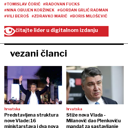
#TOMISLAV ĆORIĆ
#RADOVAN FUCKS
#NINA OBUJEN KORŽINEK
#GORDAN GRLIĆ RADMAN
#VILI BEROŠ
#ZDRAVKO MARIĆ
#BORIS MILOŠEVIĆ
čitajte lider u digitalnom izdanju
vezani članci
hrvatska
hrvatska
Predstavljena struktura
Stiže nova Vlada -
nove Vlade: 16
Milanović dao Plenkoviću
ministarstava i dva nova
mandat za sastavljanje