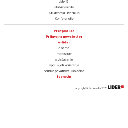
Lider BI
Klub izvoznika
Studentski Lider klub
Konferencije
Pretplati se
Prijava na newsletter
e-lider
o nama
impressum
oglašavanje
opći uvjeti korištenja
politika privatnosti i kolačića
tocno.hr
copyright lider media 2025.