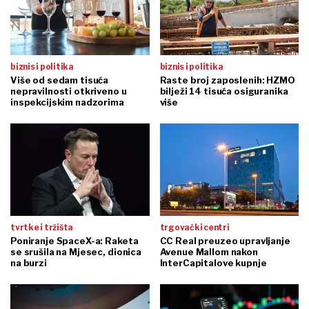
biznis i politika
biznis i politika
Više od sedam tisuća
Raste broj zaposlenih: HZMO
nepravilnosti otkriveno u
bilježi 14 tisuća osiguranika
inspekcijskim nadzorima
više
tvrtke i tržišta
trgovački centri
Poniranje SpaceX-a: Raketa
CC Real preuzeo upravljanje
se srušila na Mjesec, dionica
Avenue Mallom nakon
na burzi
InterCapitalove kupnje