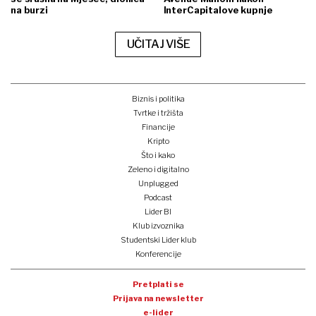
na burzi
InterCapitalove kupnje
UČITAJ VIŠE
Biznis i politika
Tvrtke i tržišta
Financije
Kripto
Što i kako
Zeleno i digitalno
Unplugged
Podcast
Lider BI
Klub izvoznika
Studentski Lider klub
Konferencije
Pretplati se
Prijava na newsletter
e-lider