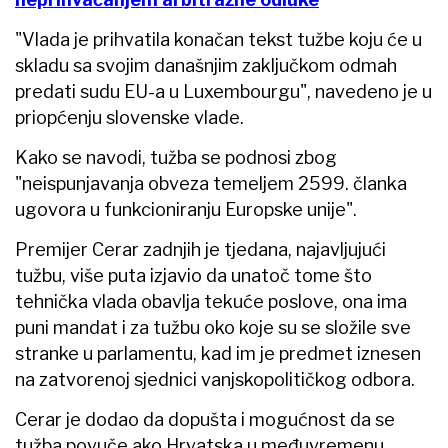
"Vlada je prihvatila konačan tekst tužbe koju će u
skladu sa svojim današnjim zaključkom odmah
predati sudu EU-a u Luxembourgu", navedeno je u
priopćenju slovenske vlade.
Kako se navodi, tužba se podnosi zbog
"neispunjavanja obveza temeljem 2599. članka
ugovora u funkcioniranju Europske unije".
Premijer Cerar zadnjih je tjedana, najavljujući
tužbu, više puta izjavio da unatoč tome što
tehnička vlada obavlja tekuće poslove, ona ima
puni mandat i za tužbu oko koje su se složile sve
stranke u parlamentu, kad im je predmet iznesen
na zatvorenoj sjednici vanjskopolitičkog odbora.
Cerar je dodao da dopušta i mogućnost da se
tužba povuče ako Hrvatska u međuvremenu