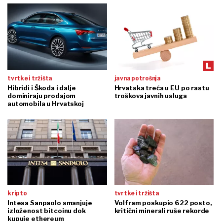
tvrtke i tržišta
javna potrošnja
Hibridi i Škoda i dalje
Hrvatska treća u EU po rastu
dominiraju prodajom
troškova javnih usluga
automobila u Hrvatskoj
kripto
tvrtke i tržišta
Intesa Sanpaolo smanjuje
Volfram poskupio 622 posto,
izloženost bitcoinu dok
kritični minerali ruše rekorde
kupuje ethereum