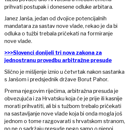
prihvati postupak i donesene odluke arbitara.
Janez Janša, jedan od dvojice potencijalnih
mandatara za sastav nove vlade, rekao je da bi
odluka o tužbi trebala pričekati na formiranje
nove vlade.
>>>Slovenci donijeli tri nova zakona za
jednostranu provedbu arbitražne presude
Slično je mišljenje iznio u četvrtak nakon sastanka
s Janšom i predsjednik države Borut Pahor.
Prema njegovim riječima, arbitražna presuda je
obvezujuća i za Hrvatsku koja će je prije ili kasnije
morati prihvatiti, ali bi s tužbom trebalo pričekati
na sastavljanje nove vlade koja bi onda mogla još
jednom o tome razgovarati s hrvatskom stranom,
no ne o sadržaju presude nego samo o njenoj