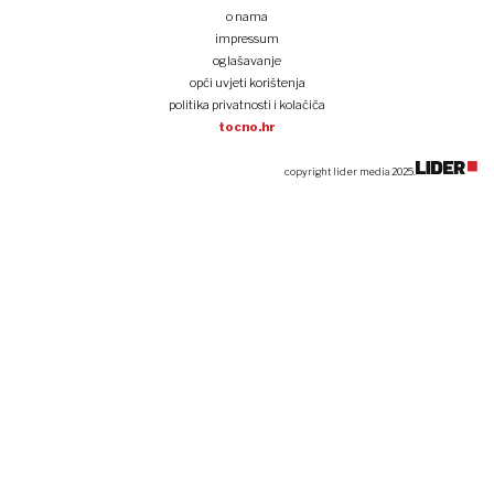
o nama
impressum
oglašavanje
opći uvjeti korištenja
politika privatnosti i kolačića
tocno.hr
copyright lider media 2025.