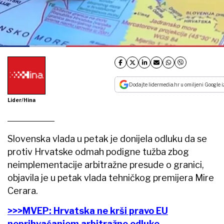
Dodajte lidermedia.hr u omiljeni Google i
Lider/Hina
Slovenska vlada u petak je donijela odluku da se
protiv Hrvatske odmah podigne tužba zbog
neimplementacije arbitražne presude o granici,
objavila je u petak vlada tehničkog premijera Mire
Cerara.
>>>MVEP: Hrvatska ne krši pravo EU
neprihvaćanjem arbitražne odluke