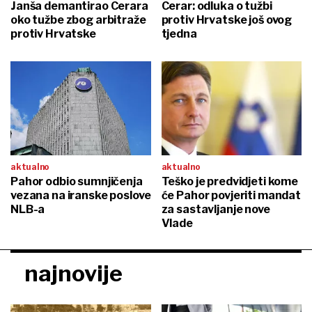
Janša demantirao Cerara
Cerar: odluka o tužbi
oko tužbe zbog arbitraže
protiv Hrvatske još ovog
protiv Hrvatske
tjedna
aktualno
aktualno
Pahor odbio sumnjičenja
Teško je predvidjeti kome
vezana na iranske poslove
će Pahor povjeriti mandat
NLB-a
za sastavljanje nove
Vlade
najnovije