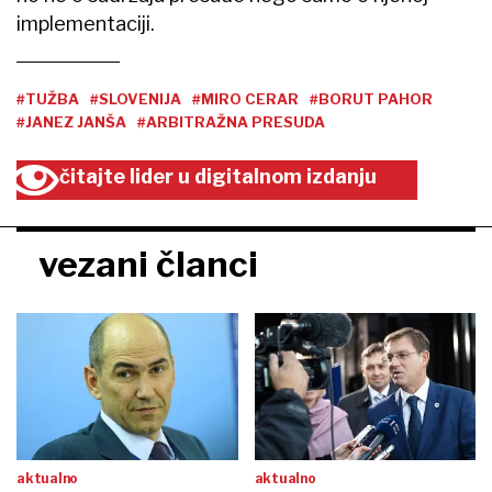
implementaciji.
#TUŽBA
#SLOVENIJA
#MIRO CERAR
#BORUT PAHOR
#JANEZ JANŠA
#ARBITRAŽNA PRESUDA
čitajte lider u digitalnom izdanju
vezani članci
aktualno
aktualno