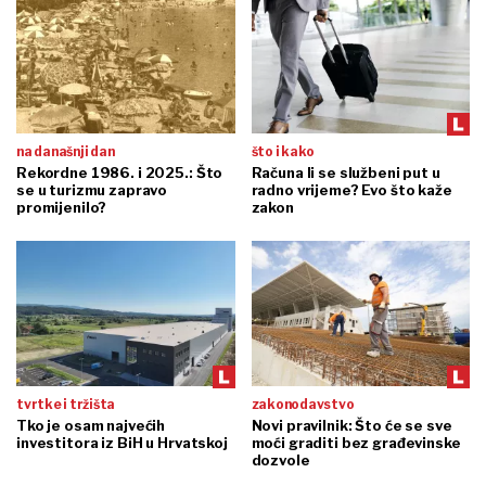
na današnji dan
što i kako
Rekordne 1986. i 2025.: Što
Računa li se službeni put u
se u turizmu zapravo
radno vrijeme? Evo što kaže
promijenilo?
zakon
tvrtke i tržišta
zakonodavstvo
Tko je osam najvećih
Novi pravilnik: Što će se sve
investitora iz BiH u Hrvatskoj
moći graditi bez građevinske
dozvole