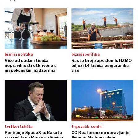
biznis i politika
biznis i politika
Više od sedam tisuća
Raste broj zaposlenih: HZMO
nepravilnosti otkriveno u
bilježi 14 tisuća osiguranika
inspekcijskim nadzorima
više
tvrtke i tržišta
trgovački centri
Poniranje SpaceX-a: Raketa
CC Real preuzeo upravljanje
se srušila na Mjesec, dionica
Avenue Mallom nakon