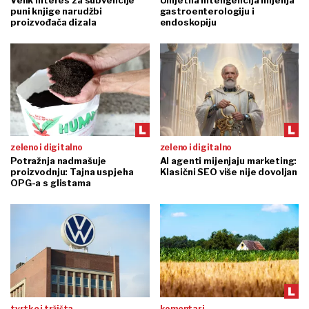
puni knjige narudžbi
gastroenterologiju i
proizvođača dizala
endoskopiju
zeleno i digitalno
zeleno i digitalno
Potražnja nadmašuje
AI agenti mijenjaju marketing:
proizvodnju: Tajna uspjeha
Klasični SEO više nije dovoljan
OPG-a s glistama
tvrtke i tržišta
komentari