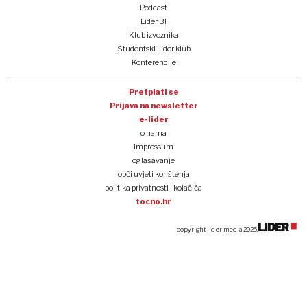
Podcast
Lider BI
Klub izvoznika
Studentski Lider klub
Konferencije
Pretplati se
Prijava na newsletter
e-lider
o nama
impressum
oglašavanje
opći uvjeti korištenja
politika privatnosti i kolačića
tocno.hr
copyright lider media 2025.