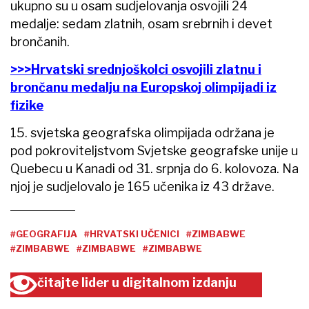
ukupno su u osam sudjelovanja osvojili 24
medalje: sedam zlatnih, osam srebrnih i devet
brončanih.
>>>Hrvatski srednjoškolci osvojili zlatnu i
brončanu medalju na Europskoj olimpijadi iz
fizike
15. svjetska geografska olimpijada održana je
pod pokroviteljstvom Svjetske geografske unije u
Quebecu u Kanadi od 31. srpnja do 6. kolovoza. Na
njoj je sudjelovalo je 165 učenika iz 43 države.
#GEOGRAFIJA
#HRVATSKI UČENICI
#ZIMBABWE
#ZIMBABWE
#ZIMBABWE
#ZIMBABWE
čitajte lider u digitalnom izdanju