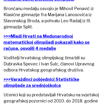
Brončanu medalju osvojio je Mihovil Penavić iz
Klasične gimnazije fra Marijana Lanosovića iz
Slavonskog Broda, a pohvalu Leo Radalj iz III.
gimnazije Split.
>>>Mladi Hrvati na Međunarodnoj
matematičkoj olimpijadi pokazali kako se
računa, osvojili 4 medalje
Voditelji hrvatskog olimpijskog tima bili su
Dubravka Spevec i Ivan Šulc, članovi Upravnog
odbora Hrvatskog geografskog društva.
>>>Varaždinci pobjednici Statističke
olimpijade za srednjoškolce
Učenici koji su predstavljali Hrvatsku na svjetskoj
geografskoj pozornici od 2010. do 2018. godine