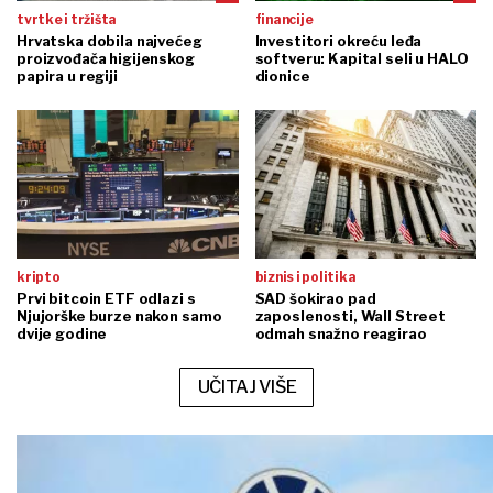
tvrtke i tržišta
financije
Hrvatska dobila najvećeg
Investitori okreću leđa
proizvođača higijenskog
softveru: Kapital seli u HALO
papira u regiji
dionice
kripto
biznis i politika
Prvi bitcoin ETF odlazi s
SAD šokirao pad
Njujorške burze nakon samo
zaposlenosti, Wall Street
dvije godine
odmah snažno reagirao
UČITAJ VIŠE