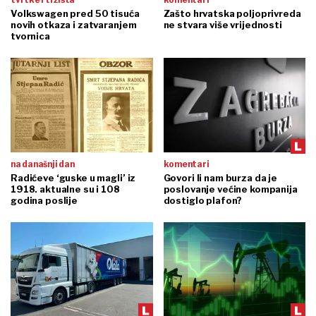
Volkswagen pred 50 tisuća
Zašto hrvatska poljoprivreda
novih otkaza i zatvaranjem
ne stvara više vrijednosti
tvornica
na današnji dan
komentari
Radićeve ‘guske u magli’ iz
Govori li nam burza da je
1918. aktualne su i 108
poslovanje većine kompanija
godina poslije
dostiglo plafon?