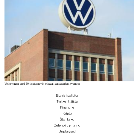
Volkswagen pred 50 tisuća novih otkaza i zatvaranjem tvornica
Biznis i politika
Tvrtke i tržišta
Financije
Kripto
Što i kako
Zeleno i digitalno
Unplugged