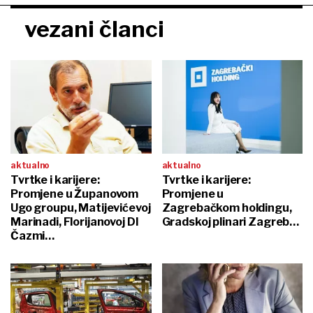
vezani članci
aktualno
aktualno
Tvrtke i karijere:
Tvrtke i karijere:
Promjene u Županovom
Promjene u
Ugo groupu, Matijevićevoj
Zagrebačkom holdingu,
Marinadi, Florijanovoj DI
Gradskoj plinari Zagreb…
Čazmi…