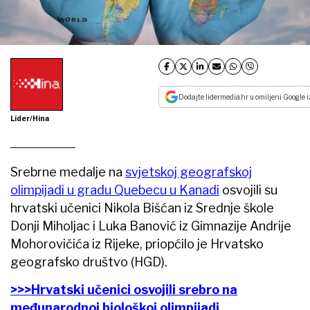
Dodajte lidermedia.hr u omiljeni Google i
Lider/Hina
Srebrne medalje na
svjetskoj geografskoj
olimpijadi u gradu Quebecu u Kanadi
osvojili su
hrvatski učenici Nikola Bišćan iz Srednje škole
Donji Miholjac i Luka Banović iz Gimnazije Andrije
Mohorovičića iz Rijeke, priopćilo je Hrvatsko
geografsko društvo (HGD).
>>>Hrvatski učenici osvojili srebro na
međunarodnoj biološkoj olimpijadi