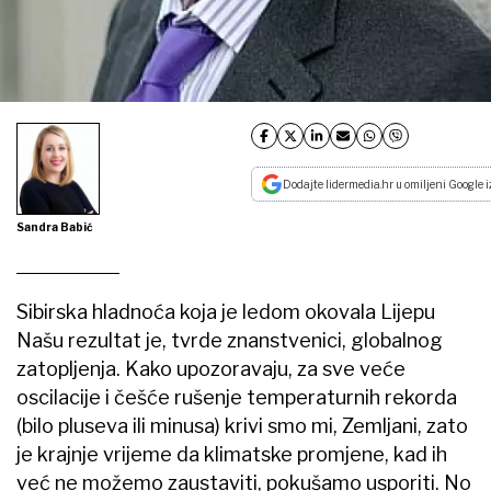
Dodajte lidermedia.hr u omiljeni Google i
Sandra Babić
Sibirska hladnoća koja je ledom okovala Lijepu
Našu rezultat je, tvrde znanstvenici, globalnog
zatopljenja. Kako upozoravaju, za sve veće
oscilacije i češće rušenje temperaturnih rekorda
(bilo pluseva ili minusa) krivi smo mi, Zemljani, zato
je krajnje vrijeme da klimatske promjene, kad ih
već ne možemo zaustaviti, pokušamo usporiti. No