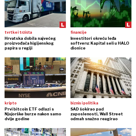
tvrtke i tržišta
financije
Hrvatska dobila najvećeg
Investitori okreću leđa
proizvođača higijenskog
softveru: Kapital seli u HALO
papira u regiji
dionice
kripto
biznis i politika
Prvi bitcoin ETF odlazi s
SAD šokirao pad
Njujorške burze nakon samo
zaposlenosti, Wall Street
dvije godine
odmah snažno reagirao