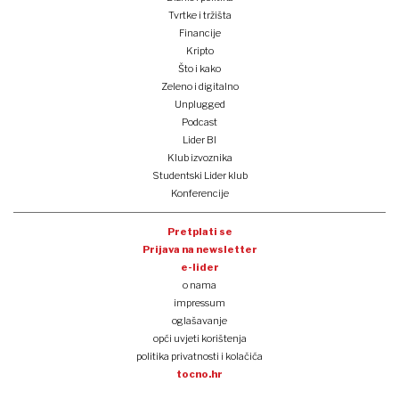
Tvrtke i tržišta
Financije
Kripto
Što i kako
Zeleno i digitalno
Unplugged
Podcast
Lider BI
Klub izvoznika
Studentski Lider klub
Konferencije
Pretplati se
Prijava na newsletter
e-lider
o nama
impressum
oglašavanje
opći uvjeti korištenja
politika privatnosti i kolačića
tocno.hr