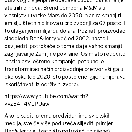
održivog življenja te obećava budućnost s manje
štetnih plinova. Brend bombona M&M's u
vlasništvu tvrtke Mars do 2050. planira smanjiti
emisiju štetnih plinova u proizvodnji za 67 posto, i
to ulaganjem milijardu dolara. Poznati proizvođač
sladoleda Ben&Jerry već od 2002. nastoji
osvijestiti potrošače o tome da je važno smanjiti
zagrijavanje Zemljine površine. Osim što redovito
lansira osviještene kampanje, potpuno je
transformirao način proizvodnje pretvorivši ga u
ekološku (do 2020. sto posto energije namjerava
iskorištavati iz održivih izvora).
https://www.youtube.com/watch?
v=zB4T4VLPUaw
Ako je suditi prema predviđanjima svjetskih
medija, sve će više poduzeća slijediti primjer
Ben&Jerryja i (zato što potrošači to cijene)