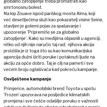
globalno zatopljenje treba promatrati kao
smrtonosnu bolest.
Na kip Zouave ispod pariškog mosta Alma, koji
već desetljećima služi kao pokazatelj visine Seine,
stavljen je golemi pojas za spašavanje i
upozorenje 'Pripremite se za globalno
zatopljenje'. Kako su medijima objasnili u agenciji,
nitko od njih nije naručio taj rad; njihova akcija
proizišla je iz toga što su kao komunikacijska
agencija dužni širiti poruke i potaknuti ljude na
akciju za opće dobro. Taj je cilj na pameti i sve
većem broju oglašivača kad pokreću kampanje.
Osviještene kampanje
Primjerice, automobilski brend Toyota u spotu
'Frozen' upozorava na posljedice klimatskih
promjena i sve češće odašilje poruku o važnosti