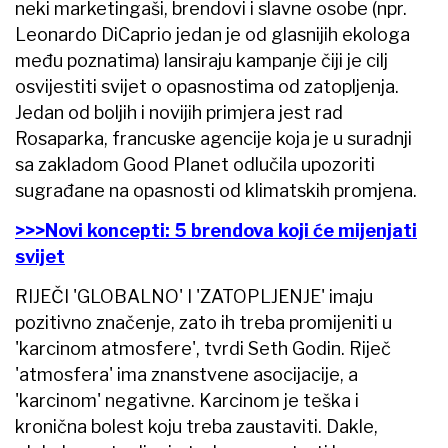
neki marketingaši, brendovi i slavne osobe (npr.
Leonardo DiCaprio jedan je od glasnijih ekologa
među poznatima) lansiraju kampanje čiji je cilj
osvijestiti svijet o opasnostima od zatopljenja.
Jedan od boljih i novijih primjera jest rad
Rosaparka, francuske agencije koja je u suradnji
sa zakladom Good Planet odlučila upozoriti
sugrađane na opasnosti od klimatskih promjena.
>>>Novi koncepti: 5 brendova koji će mijenjati
svijet
RIJEČI 'GLOBALNO' I 'ZATOPLJENJE' imaju
pozitivno značenje, zato ih treba promijeniti u
'karcinom atmosfere', tvrdi Seth Godin. Riječ
'atmosfera' ima znanstvene asocijacije, a
'karcinom' negativne. Karcinom je teška i
kronična bolest koju treba zaustaviti. Dakle,