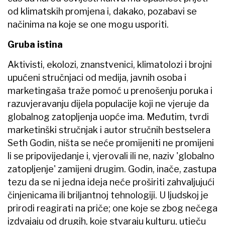
od klimatskih promjena i, dakako, pozabavi se
načinima na koje se one mogu usporiti.
Gruba istina
Aktivisti, ekolozi, znanstvenici, klimatolozi i brojni
upućeni stručnjaci od medija, javnih osoba i
marketingaša traže pomoć u prenošenju poruka i
razuvjeravanju dijela populacije koji ne vjeruje da
globalnog zatopljenja uopće ima. Međutim, tvrdi
marketinški stručnjak i autor stručnih bestselera
Seth Godin, ništa se neće promijeniti ne promijeni
li se pripovijedanje i, vjerovali ili ne, naziv 'globalno
zatopljenje' zamijeni drugim. Godin, inače, zastupa
tezu da se ni jedna ideja neće proširiti zahvaljujući
činjenicama ili briljantnoj tehnologiji. U ljudskoj je
prirodi reagirati na priče; one koje se zbog nečega
izdvajaju od drugih, koje stvaraju kulturu, utječu