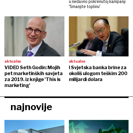
u nedavno pokrenutoj kampanji
'Smanjite toplinu'
aktualno
aktualno
VIDEO Seth Godin: Mojih
I Svjetska banka brine za
pet marketinških savjeta
okoliš ulogom teškim 200
za 2019. iz knjige 'This is
milijardi dolara
marketing'
najnovije