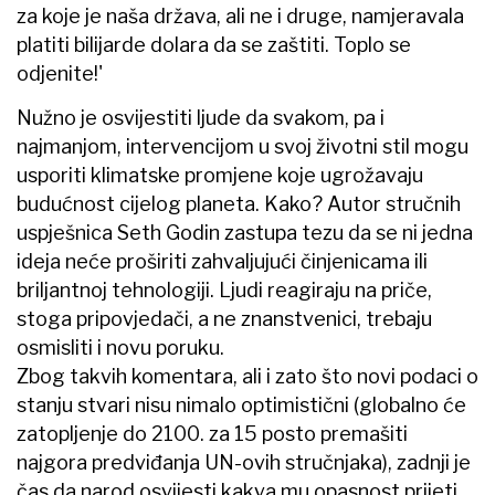
za koje je naša država, ali ne i druge, namjeravala
platiti bilijarde dolara da se zaštiti. Toplo se
odjenite!'
Nužno je osvijestiti ljude da svakom, pa i
najmanjom, intervencijom u svoj životni stil mogu
usporiti klimatske promjene koje ugrožavaju
budućnost cijelog planeta. Kako? Autor stručnih
uspješnica Seth Godin zastupa tezu da se ni jedna
ideja neće proširiti zahvaljujući činjenicama ili
briljantnoj tehnologiji. Ljudi reagiraju na priče,
stoga pripovjedači, a ne znanstvenici, trebaju
osmisliti i novu poruku.
Zbog takvih komentara, ali i zato što novi podaci o
stanju stvari nisu nimalo optimistični (globalno će
zatopljenje do 2100. za 15 posto premašiti
najgora predviđanja UN-ovih stručnjaka), zadnji je
čas da narod osvijesti kakva mu opasnost prijeti