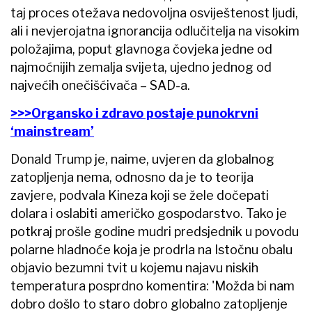
taj proces otežava nedovoljna osviještenost ljudi,
ali i nevjerojatna ignorancija odlučitelja na visokim
položajima, poput glavnoga čovjeka jedne od
najmoćnijih zemalja svijeta, ujedno jednog od
najvećih onečišćivača – SAD-a.
>>>Organsko i zdravo postaje punokrvni
‘mainstream’
Donald Trump je, naime, uvjeren da globalnog
zatopljenja nema, odnosno da je to teorija
zavjere, podvala Kineza koji se žele dočepati
dolara i oslabiti američko gospodarstvo. Tako je
potkraj prošle godine mudri predsjednik u povodu
polarne hladnoće koja je prodrla na Istočnu obalu
objavio bezumni tvit u kojemu najavu niskih
temperatura posprdno komentira: 'Možda bi nam
dobro došlo to staro dobro globalno zatopljenje