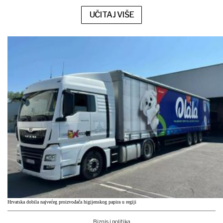
UČITAJ VIŠE
Hrvatska dobila najvećeg proizvođača higijenskog papira u regiji
Biznis i politika