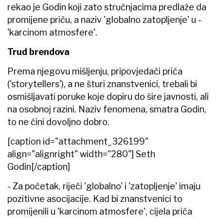
rekao je Godin koji zato stručnjacima predlaže da
promijene priču, a naziv 'globalno zatopljenje' u -
'karcinom atmosfere'.
Trud brendova
Prema njegovu mišljenju, pripovjedači priča
('storytellers'), a ne šturi znanstvenici, trebali bi
osmišljavati poruke koje dopiru do šire javnosti, ali
na osobnoj razini. Naziv fenomena, smatra Godin,
to ne čini dovoljno dobro.
[caption id="attachment_326199"
align="alignright" width="280"]
Seth
Godin[/caption]
- Za početak, riječi 'globalno' i 'zatopljenje' imaju
pozitivne asocijacije. Kad bi znanstvenici to
promijenili u 'karcinom atmosfere', cijela priča