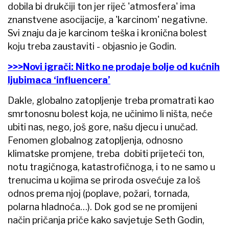
dobila bi drukčiji ton jer riječ 'atmosfera' ima
znanstvene asocijacije, a 'karcinom' negativne.
Svi znaju da je karcinom teška i kronična bolest
koju treba zaustaviti - objasnio je Godin.
>>>Novi igrači: Nitko ne prodaje bolje od kućnih
ljubimaca ‘influencera’
Dakle, globalno zatopljenje treba promatrati kao
smrtonosnu bolest koja, ne učinimo li ništa, neće
ubiti nas, nego, još gore, našu djecu i unučad.
Fenomen globalnog zatopljenja, odnosno
klimatske promjene, treba dobiti prijeteći ton,
notu tragičnoga, katastrofičnoga, i to ne samo u
trenucima u kojima se priroda osvećuje za loš
odnos prema njoj (poplave, požari, tornada,
polarna hladnoća…). Dok god se ne promijeni
način pričanja priče kako savjetuje Seth Godin,