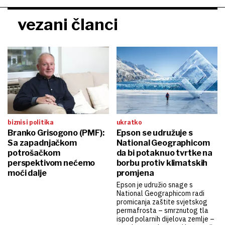
vezani članci
biznis i politika
ukratko
Branko Grisogono (PMF):
Epson se udružuje s
Sa zapadnjačkom
National Geographicom
potrošačkom
da bi potaknuo tvrtke na
perspektivom nećemo
borbu protiv klimatskih
moći dalje
promjena
Epson je udružio snage s
National Geographicom radi
promicanja zaštite svjetskog
permafrosta – smrznutog tla
ispod polarnih dijelova zemlje –