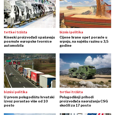
tvrtke i tržišta
biznis i politika
Kineski proizvođači spašavaju
Cijene hrane opet porasle u
posrnule europske tvornice
srpnju, na najvišu razinu u 3,5
automobila
godine
biznis i politika
tvrtke i tržišta
U prvom polugodištu hrvatski
Polugodišnji prihodi
izvoz porastao više od 10
proizvođača naoružanja CSG
posto
skočili za 17 posto