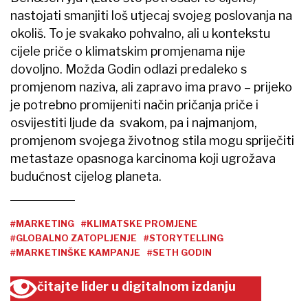
nastojati smanjiti loš utjecaj svojeg poslovanja na
okoliš. To je svakako pohvalno, ali u kontekstu
cijele priče o klimatskim promjenama nije
dovoljno. Možda Godin odlazi predaleko s
promjenom naziva, ali zapravo ima pravo – prijeko
je potrebno promijeniti način pričanja priče i
osvijestiti ljude da svakom, pa i najmanjom,
promjenom svojega životnog stila mogu spriječiti
metastaze opasnoga karcinoma koji ugrožava
budućnost cijelog planeta.
#MARKETING
#KLIMATSKE PROMJENE
#GLOBALNO ZATOPLJENJE
#STORYTELLING
#MARKETINŠKE KAMPANJE
#SETH GODIN
čitajte lider u digitalnom izdanju