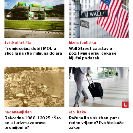
tvrtke i tržišta
biznis i politika
Tromjesečna dobit MOL-a
Wall Street zaustavio
skočila na 786 milijuna dolara
pozitivnu seriju, čeka se
ključni podatak
na današnji dan
što i kako
Rekordne 1986. i 2025.: Što
Računa li se službeni put u
se u turizmu zapravo
radno vrijeme? Evo što kaže
promijenilo?
zakon