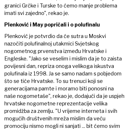
granici Grčke i Turske to ćemo manje problema
imati svi zajedno", rekao je.
Plenković i May popričali i o polufinalu
Plenković je potvrdio da će sutra u Moskvi
nazočiti polufinalnoj utakmici Svjetskog
nogometnog prvenstva između Hrvatske i
Engleske. "Jako se veselim i mislim da je to zaista
povijesni dan, repriza onoga velikoga iskustva
polufinala iz 1998. Ja se samo nadam s pobjedom
što se tiče Hrvatske. To su trenuci koji se
generacijama pamte i moramo biti ponosni na
naše nogometaše", rekao je, dodajući da je uspjeh
hrvatske nogometne reprezentacije velika
promidžba za zemlju. "U vrijeme interneta i svih
mogućih društvenih mreža mislim da veću
promociju nismo mogli ni sanjati ... bit ćemo svim