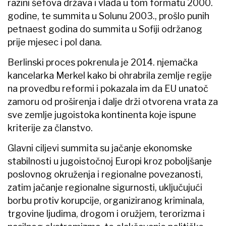
razini šefova država i vlada u tom formatu 2000.
godine, te summita u Solunu 2003., prošlo punih
petnaest godina do summita u Sofiji održanog
prije mjesec i pol dana.
Berlinski proces pokrenula je 2014. njemačka
kancelarka Merkel kako bi ohrabrila zemlje regije
na provedbu reformi i pokazala im da EU unatoč
zamoru od proširenja i dalje drži otvorena vrata za
sve zemlje jugoistoka kontinenta koje ispune
kriterije za članstvo.
Glavni ciljevi summita su jačanje ekonomske
stabilnosti u jugoistočnoj Europi kroz poboljšanje
poslovnog okruženja i regionalne povezanosti,
zatim jačanje regionalne sigurnosti, uključujući
borbu protiv korupcije, organiziranog kriminala,
trgovine ljudima, drogom i oružjem, terorizma i