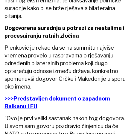
nasilnog ekstremizma, te olakšavanje političke
suradnje kako bi se brže rješavala bilateralna
pitanja.
Dogovorena suradnja u potrazi za nestalima i
procesuiranju ratnih zločina
Plenković je rekao da se na summitu najviše
vremena provelo u raspravama o rješavanju
određenih bilateralnih problema koji dugo
opterećuju odnose između država, konkretno
spomenuvši dogovor Grčke i Makedonije u sporu
oko imena.
>>>Predstavljen dokument o zapadnom
Balkanu i EU
"Ovo je prvi veliki sastanak nakon tog dogovora.
U svom sam govoru pozdravio činjenicu da će
NATO sutra na summitu u Bruxellesu pozvati