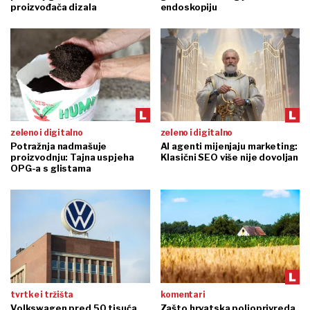
proizvođača dizala
endoskopiju
zeleno i digitalno
zeleno i digitalno
Potražnja nadmašuje
AI agenti mijenjaju marketing:
proizvodnju: Tajna uspjeha
Klasični SEO više nije dovoljan
OPG-a s glistama
tvrtke i tržišta
komentari
Volkswagen pred 50 tisuća
Zašto hrvatska poljoprivreda