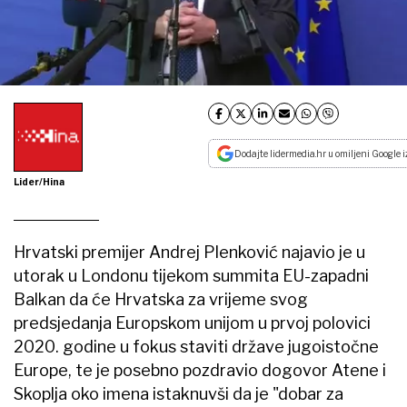
Dodajte lidermedia.hr u omiljeni Google i
Lider/Hina
Hrvatski premijer Andrej Plenković najavio je u
utorak u Londonu tijekom summita EU-zapadni
Balkan da će Hrvatska za vrijeme svog
predsjedanja Europskom unijom u prvoj polovici
2020. godine u fokus staviti države jugoistočne
Europe, te je posebno pozdravio dogovor Atene i
Skoplja oko imena istaknuvši da je "dobar za