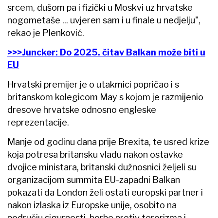
srcem, dušom pa i fizički u Moskvi uz hrvatske
nogometaše ... uvjeren sam i u finale u nedjelju",
rekao je Plenković.
>>>Juncker: Do 2025. čitav Balkan može biti u
EU
Hrvatski premijer je o utakmici popričao i s
britanskom kolegicom May s kojom je razmijenio
dresove hrvatske odnosno engleske
reprezentacije.
Manje od godinu dana prije Brexita, te usred krize
koja potresa britansku vladu nakon ostavke
dvojice ministara, britanski dužnosnici željeli su
organizacijom summita EU-zapadni Balkan
pokazati da London želi ostati europski partner i
nakon izlaska iz Europske unije, osobito na
području sigurnosti, borbe protiv terorizma i