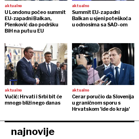
aktualno
aktualno
U Londonu počeo summit
Summit EU-zapadni
EU-zapadni Balkan,
Balkan u sjeni poteškoća
Plenković dao podršku
u odnosima sa SAD-om
BiH na putu u EU
aktualno
aktualno
Vučić: Hrvati i Srbi bit će
Cerar poručio da Slovenija
mnogo bliži nego danas
u graničnom sporu s
Hrvatskom 'ide do kraja'
najnovije