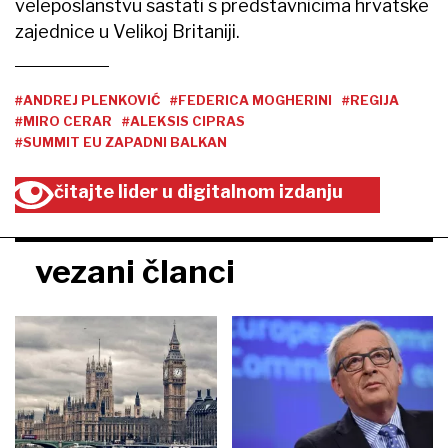
veleposlanstvu sastati s predstavnicima hrvatske
zajednice u Velikoj Britaniji.
#ANDREJ PLENKOVIĆ
#FEDERICA MOGHERINI
#REGIJA
#MIRO CERAR
#ALEKSIS CIPRAS
#SUMMIT EU ZAPADNI BALKAN
čitajte lider u digitalnom izdanju
vezani članci