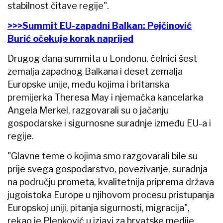
stabilnost čitave regije".
>>>Summit EU-zapadni Balkan: Pejčinović
Burić očekuje korak naprijed
Drugog dana summita u Londonu, čelnici šest
zemalja zapadnog Balkana i deset zemalja
Europske unije, među kojima i britanska
premijerka Theresa May i njemačka kancelarka
Angela Merkel, razgovarali su o jačanju
gospodarske i sigurnosne suradnje između EU-a i
regije.
"Glavne teme o kojima smo razgovarali bile su
prije svega gospodarstvo, povezivanje, suradnja
na području prometa, kvalitetnija priprema država
jugoistoka Europe u njihovom procesu pristupanja
Europskoj uniji, pitanja sigurnosti, migracija",
rekao je Plenković u izjavi za hrvatske medije.