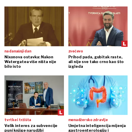
na današnji dan
zvečevo
Nixonova ostavka: Nakon
Prihod pada, gubitak raste,
Watergatea više ništa nije
ali nije sve tako crno kao što
bilo isto
izgleda
tvrtke i tržišta
menadžersko zdravlje
Velik interes za subvencije
Umjetna inteligencija mijenja
puni knjige narudžbi
gastroenterologiju i