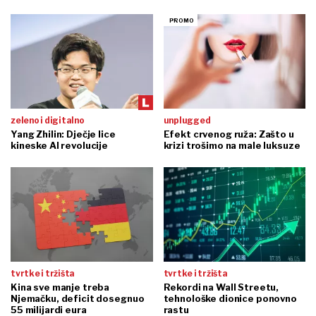
zeleno i digitalno
unplugged
Yang Zhilin: Dječje lice
Efekt crvenog ruža: Zašto u
kineske AI revolucije
krizi trošimo na male luksuze
tvrtke i tržišta
tvrtke i tržišta
Kina sve manje treba
Rekordi na Wall Streetu,
Njemačku, deficit dosegnuo
tehnološke dionice ponovno
55 milijardi eura
rastu