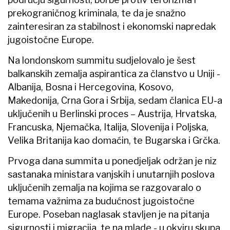
prekograničnog kriminala, te da je snažno
zainteresiran za stabilnost i ekonomski napredak
jugoistočne Europe.
Na londonskom summitu sudjelovalo je šest
balkanskih zemalja aspirantica za članstvo u Uniji -
Albanija, Bosna i Hercegovina, Kosovo,
Makedonija, Crna Gora i Srbija, sedam članica EU-a
uključenih u Berlinski proces – Austrija, Hrvatska,
Francuska, Njemačka, Italija, Slovenija i Poljska,
Velika Britanija kao domaćin, te Bugarska i Grčka.
Prvoga dana summita u ponedjeljak održan je niz
sastanaka ministara vanjskih i unutarnjih poslova
uključenih zemalja na kojima se razgovaralo o
temama važnima za budućnost jugoistočne
Europe. Poseban naglasak stavljen je na pitanja
sigurnosti i migracija, te na mlade - u okviru skupa