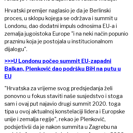
Hrvatski premijer naglasio je da je Berlinski
proces, u sklopu kojega se održava i summit u
Londonu, dao dodatni impuls odnosima EU-a i
zemalja jugoistoka Europe "i na neki način popunio
prazninu koja je postojala u institucionalnom
dijalogu".
>>>U Londonu počeo summit EU-zapadni
Balkan, Plenković dao podršku BiH na putu u
EU
"Hrvatska za vrijeme svog predsjedanja želi
ponovno u fokus staviti naše susjedstvo i stoga
sam i ovaj put najavio drugi summit 2020. toga
tipa u ovoj aktualnoj konstelaciji lidera i Europske
unije i zemalja regije", rekao je Plenković,
podsjetivši da je nakon summita u Zagrebu na