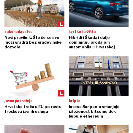
zakonodavstvo
tvrtke i tržišta
Novi pravilnik: Što će se sve
Hibridi i Škoda i dalje
moći graditi bez građevinske
dominiraju prodajom
dozvole
automobila u Hrvatskoj
javna potrošnja
kripto
Hrvatska treća u EU po rastu
Intesa Sanpaolo smanjuje
troškova javnih usluga
izloženost bitcoinu dok
kupuje ethereum