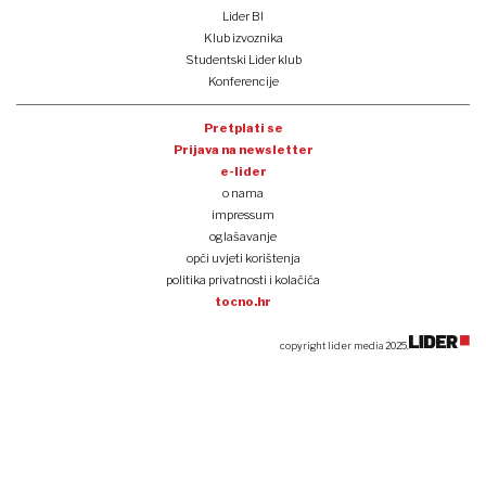
Lider BI
Klub izvoznika
Studentski Lider klub
Konferencije
Pretplati se
Prijava na newsletter
e-lider
o nama
impressum
oglašavanje
opći uvjeti korištenja
politika privatnosti i kolačića
tocno.hr
copyright lider media 2025.