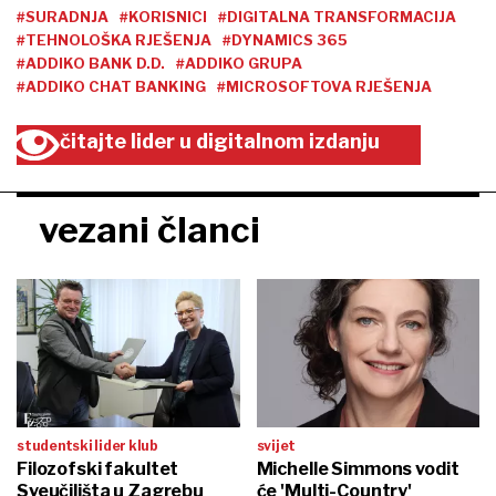
#SURADNJA
#KORISNICI
#DIGITALNA TRANSFORMACIJA
#TEHNOLOŠKA RJEŠENJA
#DYNAMICS 365
#ADDIKO BANK D.D.
#ADDIKO GRUPA
#ADDIKO CHAT BANKING
#MICROSOFTOVA RJEŠENJA
čitajte lider u digitalnom izdanju
vezani članci
studentski lider klub
svijet
Filozofski fakultet
Michelle Simmons vodit
Sveučilišta u Zagrebu
će 'Multi-Country'