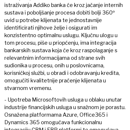
istraživanja Addiko banka će kroz jačanje internih
sustava i poboljšanje procesa dobiti bolji 360º
uvid u potrebe klijenata te jednostavnije
identificirati njihove želje i osigurati im
konzistentno optimalnu uslugu. Ključnu ulogu u
tom procesu, piše u priopćenju, ima integracija
bankarskih sustava koja će kroz raspolaganje s
relevantnim informacijama od strane svih
sudionika u procesu, onih u poslovnicama,
korisničkoj službi, u obradi i odobravanju kredita,
omogućiti kvalitetnije praćenje klijenata u
stvarnom vremenu.
- Upotreba Microsoftovih usluga u oblaku unutar
industrije financijskih usluga u snažnom je porastu.
Osnažena platformama Azure, Office365 i
Dynamics 365 omogućava funkcionalnu
integraciju CRM i ERP platformi te omogućava