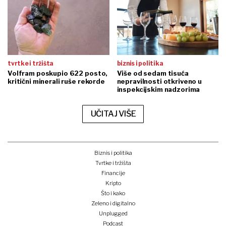
tvrtke i tržišta
biznis i politika
Volfram poskupio 622 posto,
Više od sedam tisuća
kritični minerali ruše rekorde
nepravilnosti otkriveno u
inspekcijskim nadzorima
UČITAJ VIŠE
Biznis i politika
Tvrtke i tržišta
Financije
Kripto
Što i kako
Zeleno i digitalno
Unplugged
Podcast