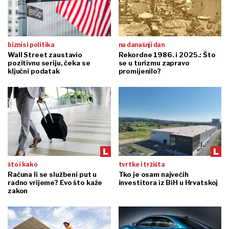
biznis i politika
na današnji dan
Wall Street zaustavio
Rekordne 1986. i 2025.: Što
pozitivnu seriju, čeka se
se u turizmu zapravo
ključni podatak
promijenilo?
što i kako
tvrtke i tržišta
Računa li se službeni put u
Tko je osam najvećih
radno vrijeme? Evo što kaže
investitora iz BiH u Hrvatskoj
zakon