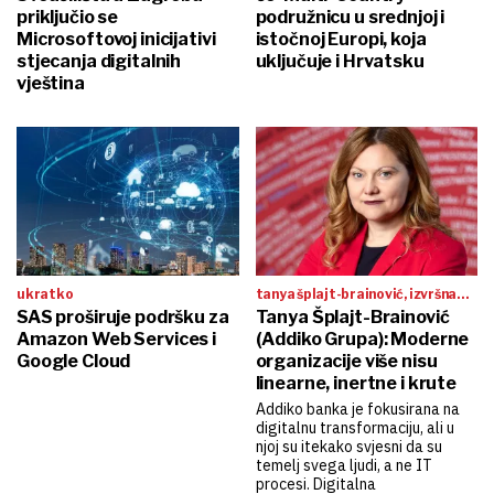
priključio se
podružnicu u srednjoj i
Microsoftovoj inicijativi
istočnoj Europi, koja
stjecanja digitalnih
uključuje i Hrvatsku
vještina
ukratko
tanya šplajt-brainović, izvršna
SAS proširuje podršku za
direktorica ljudskih potencijala
Tanya Šplajt-Brainović
addiko grupe:
Amazon Web Services i
(Addiko Grupa): Moderne
Google Cloud
organizacije više nisu
linearne, inertne i krute
Addiko banka je fokusirana na
digitalnu transformaciju, ali u
njoj su itekako svjesni da su
temelj svega ljudi, a ne IT
procesi. Digitalna