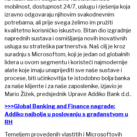
mobilnost, dostupnost 24/7, uslugu i rješenja koja
izravno odgovaraju njihovim svakodnevnim
potrebama, ali prije svega želimo im pružiti
kvalitetno korisničko iskustvo. Bitan dio izgradnje
naprednih sustava i osmišljanja novih inovativnih
usluga su strateška partnerstva. Naš cilj je kroz
suradnju s Microsoftom, koji je jedan od globalnih
lidera u ovom segmentu i koristeći najmodernije
alate koje imaju unaprijediti sve naše sustave i
procese, biti učinkovitija te istodobno bolja banka
za naše klijente i za naše zaposlenike, izjavio je
Mario Žižek, predsjednik Uprave Addiko Bank d.d..
>>>Global Banking and Finance nagrade:
Addiko najbolja u poslovanju s građanstvom u
RH
Temeljem provedenih vlastitih i Microsoftovih