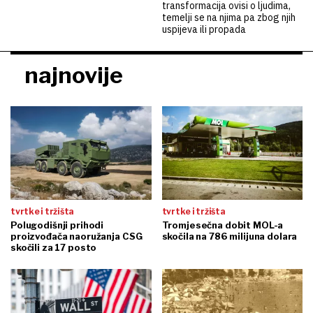
transformacija ovisi o ljudima,
temelji se na njima pa zbog njih
uspijeva ili propada
najnovije
tvrtke i tržišta
tvrtke i tržišta
Polugodišnji prihodi
Tromjesečna dobit MOL-a
proizvođača naoružanja CSG
skočila na 786 milijuna dolara
skočili za 17 posto