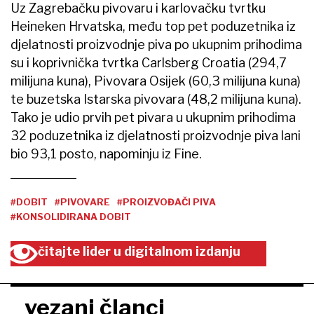
Uz Zagrebačku pivovaru i karlovačku tvrtku
Heineken Hrvatska, među top pet poduzetnika iz
djelatnosti proizvodnje piva po ukupnim prihodima
su i koprivnička tvrtka Carlsberg Croatia (294,7
milijuna kuna), Pivovara Osijek (60,3 milijuna kuna)
te buzetska Istarska pivovara (48,2 milijuna kuna).
Tako je udio prvih pet pivara u ukupnim prihodima
32 poduzetnika iz djelatnosti proizvodnje piva lani
bio 93,1 posto, napominju iz Fine.
#DOBIT
#PIVOVARE
#PROIZVOĐAČI PIVA
#KONSOLIDIRANA DOBIT
čitajte lider u digitalnom izdanju
vezani članci