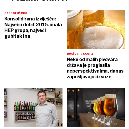
preporučeno
Konsolidirana izviješća:
Najveću dobit 2015. imala
HEP grupa, najveći
gubitak Ina
poslovna scena
Neke od malih pivovara
država je proglasila
neperspektivnima, danas
zapošljavaju i izvoze