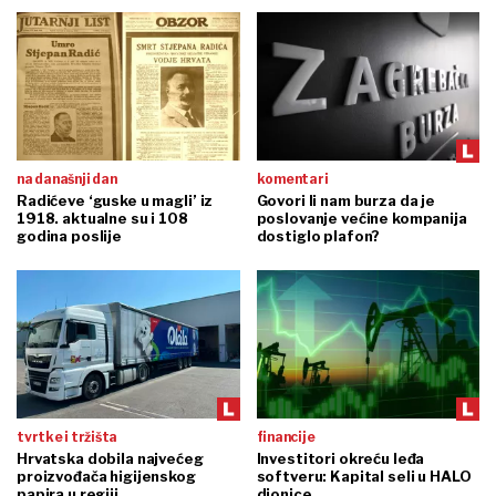
na današnji dan
komentari
Radićeve ‘guske u magli’ iz
Govori li nam burza da je
1918. aktualne su i 108
poslovanje većine kompanija
godina poslije
dostiglo plafon?
tvrtke i tržišta
financije
Hrvatska dobila najvećeg
Investitori okreću leđa
proizvođača higijenskog
softveru: Kapital seli u HALO
papira u regiji
dionice