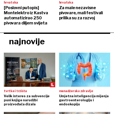
hrvatska
hrvatska
[Poslovni putopis]
Za male nezavisne
Montelektro iz Kastva
pivovare, mali festivali
automatizirao 250
prilika su za razvoj
pivovara diljem svijeta
najnovije
tvrtke i tržišta
menadžersko zdravlje
Velik interes za subvencije
Umjetna inteligencija mijenja
puni knjige narudžbi
gastroenterologiju i
proizvođača dizala
endoskopiju