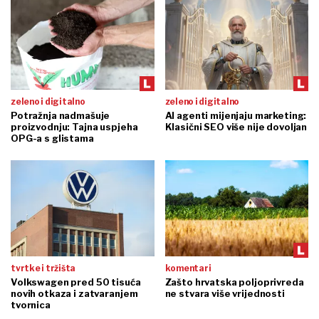
zeleno i digitalno
zeleno i digitalno
Potražnja nadmašuje
AI agenti mijenjaju marketing:
proizvodnju: Tajna uspjeha
Klasični SEO više nije dovoljan
OPG-a s glistama
tvrtke i tržišta
komentari
Volkswagen pred 50 tisuća
Zašto hrvatska poljoprivreda
novih otkaza i zatvaranjem
ne stvara više vrijednosti
tvornica