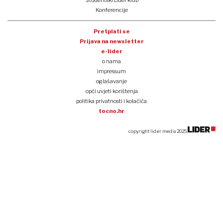
Studentski Lider klub
Konferencije
Pretplati se
Prijava na newsletter
e-lider
o nama
impressum
oglašavanje
opći uvjeti korištenja
politika privatnosti i kolačića
tocno.hr
copyright lider media 2025.