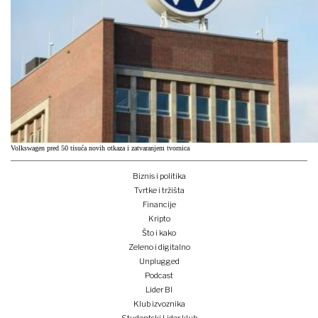
Volkswagen pred 50 tisuća novih otkaza i zatvaranjem tvornica
Biznis i politika
Tvrtke i tržišta
Financije
Kripto
Što i kako
Zeleno i digitalno
Unplugged
Podcast
Lider BI
Klub izvoznika