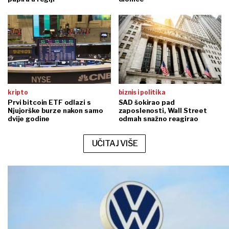
kripto
biznis i politika
Prvi bitcoin ETF odlazi s
SAD šokirao pad
Njujorške burze nakon samo
zaposlenosti, Wall Street
dvije godine
odmah snažno reagirao
UČITAJ VIŠE