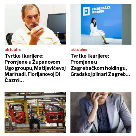
aktualno
aktualno
Tvrtke i karijere:
Tvrtke i karijere:
Promjene u Županovom
Promjene u
Ugo groupu, Matijevićevoj
Zagrebačkom holdingu,
Marinadi, Florijanovoj DI
Gradskoj plinari Zagreb…
Čazmi…