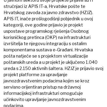
U javnom sektoru svoje projekte prijavili su IT
stručnjaci iz APIS IT-a, Hrvatske pošte te
Hrvatskog zavoda za javno zdravstvo (HZJZ).
APIS IT, inače prošlogodišnji pobjednik u ovoj
kategoriji, ove godine prijavio je projekt
uspostave programskog rješenja Osobnog
korisničkog pretinca (OKP) na infrastrukturi
izvršitelja te njegovu integraciju s ostalim
komponentama sustava e-Građani. Hrvatska
pošta natječe se s projektom virtualizacije
poštanskih ureda a u projekt je uključeno 1.040
ureda s 2.150 aktivnih šaltera. HZJZ je prijavio svoj
projekt platforme za upravljanje
javnozdravstvenim podacima kojim se kroz
servisno orijentiran pristup na državnoj
informacijskoj infrastrukturi omogućuje
učinkovito upravljanje javnozdravstvenim
podacima.