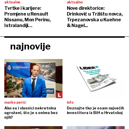
aktualno
aktualno
Tvrtke i karijere:
Nove direktorice:
Promjene u Renault
Drinković u Tržištu novca,
Nissanu, Mon Perinu,
Trpezanovska u Kuehne
Istralandiji…
& Nagel...
najnovije
marko perić:
info
Ako su i vlasnici nekretnina
Doznajte tko je osam najvećih
ugroženi, što je s onima bez
investitora iz BiH u Hrvatskoj
njih?