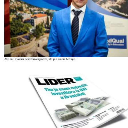
Ako su i vlasnici nekretnina ugroženi, što je s onima bez njih?