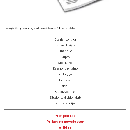
Doznajte tko je osam najvećih investitora iz BiH u Hrvatskoj
Biznis i politika
Tvrtke i tržišta
Financije
Kripto
Što i kako
Zeleno i digitalno
Unplugged
Podcast
Lider BI
Klub izvoznika
Studentski Lider klub
Konferencije
Pretplati se
Prijava na newsletter
e-lider