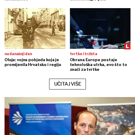
na današnji dan
tvrtke i tržišta
Oluja: vojna pobjeda koja je
Obrana Europe postaje
promijenila Hrvatsku i regiju
tehnološka utrka, evo što to
znači za tvrtke
UČITAJ VIŠE