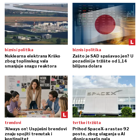
biznis i politika
biznis i politika
Nuklearna elektrana Krško
Zašto je SAD spašavao jen? U
zbog toplinskog vala
pozadini je tržište od 1,14
smanjuje snagu reaktora
bilijuna dolara
trendovi
tvrtke i tržišta
'Always on': Uspješni brendovi
Prihod SpaceX-a rastao 92
znaju spojiti trenutak i
posto, zbog ulaganja u AI
kontinuitet
dionica naglo pala