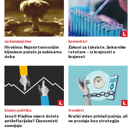
na današnji dan
komentari
Hirošima: Najsmrtonosnijim
Zakoni za taksiste, ljekarnike
bljeskom počelo je nuklearno
i stočare – iz krajnosti u
doba
krajnost
biznis i politika
trendovi
Jesu li Vladine mjere doista
Kratki video privlači pažnju, ali
antiinflacijske? Ekonomisti
ne prodaje bez strategije
sumnjaju