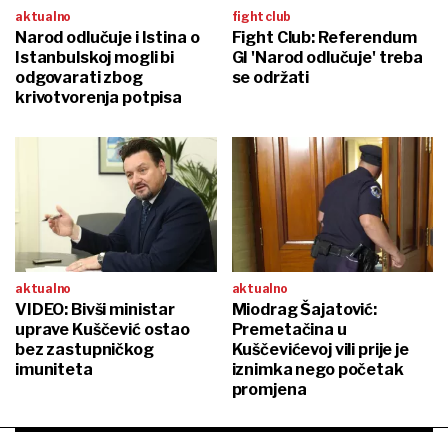
aktualno
fight club
Narod odlučuje i Istina o
Fight Club: Referendum
Istanbulskoj mogli bi
GI 'Narod odlučuje' treba
odgovarati zbog
se održati
krivotvorenja potpisa
aktualno
aktualno
VIDEO: Bivši ministar
Miodrag Šajatović:
uprave Kuščević ostao
Premetačina u
bez zastupničkog
Kuščevićevoj vili prije je
imuniteta
iznimka nego početak
promjena