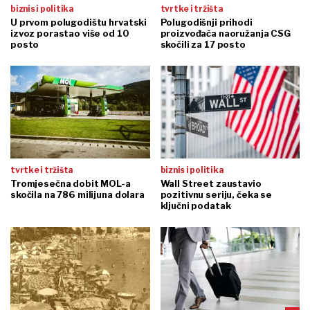
biznis i politika
tvrtke i tržišta
U prvom polugodištu hrvatski
Polugodišnji prihodi
izvoz porastao više od 10
proizvođača naoružanja CSG
posto
skočili za 17 posto
tvrtke i tržišta
biznis i politika
Tromjesečna dobit MOL-a
Wall Street zaustavio
skočila na 786 milijuna dolara
pozitivnu seriju, čeka se
ključni podatak