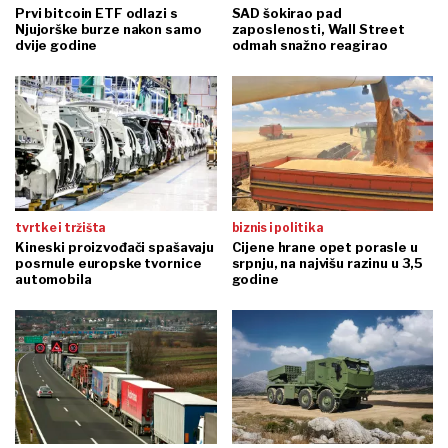
Prvi bitcoin ETF odlazi s
SAD šokirao pad
Njujorške burze nakon samo
zaposlenosti, Wall Street
dvije godine
odmah snažno reagirao
tvrtke i tržišta
biznis i politika
Kineski proizvođači spašavaju
Cijene hrane opet porasle u
posrnule europske tvornice
srpnju, na najvišu razinu u 3,5
automobila
godine