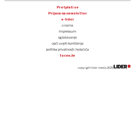
Pretplati se
Prijava na newsletter
e-lider
o nama
impressum
oglašavanje
opći uvjeti korištenja
politika privatnosti i kolačića
tocno.hr
copyright lider media 2025.