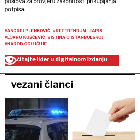
poslova za provjeru zakonitosti prikupljanja
potpisa.
#ANDREJ PLENKOVIĆ
#REFERENDUM
#APIS
#LOVRO KUŠĆEVIĆ
#ISTINA O ISTANBULSKOJ
#NAROD ODLUČUJE
čitajte lider u digitalnom izdanju
vezani članci