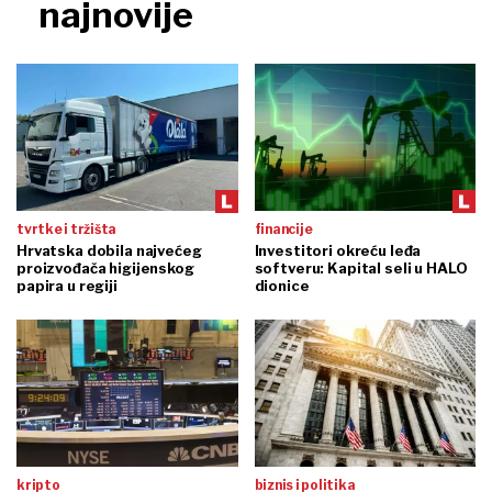
najnovije
tvrtke i tržišta
financije
Hrvatska dobila najvećeg
Investitori okreću leđa
proizvođača higijenskog
softveru: Kapital seli u HALO
papira u regiji
dionice
kripto
biznis i politika