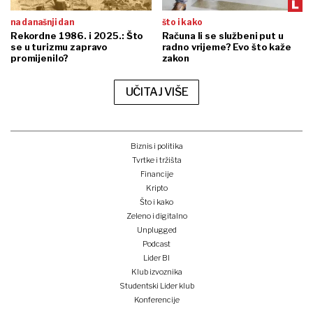
na današnji dan
što i kako
Rekordne 1986. i 2025.: Što
Računa li se službeni put u
se u turizmu zapravo
radno vrijeme? Evo što kaže
promijenilo?
zakon
UČITAJ VIŠE
Biznis i politika
Tvrtke i tržišta
Financije
Kripto
Što i kako
Zeleno i digitalno
Unplugged
Podcast
Lider BI
Klub izvoznika
Studentski Lider klub
Konferencije