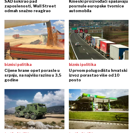
SAD šokirao pad
Kineski proizvođači spašavaju
zaposlenosti, Wall Street
posrnule europske tvornice
odmah snažno reagirao
automobila
biznis i politika
biznis i politika
Cijene hrane opet porasle u
U prvom polugodištu hrvatski
srpnju, na najvišu razinu u 3,5
izvoz porastao više od 10
godine
posto