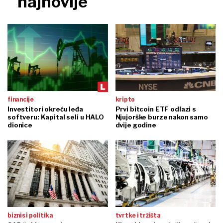
najnovije
financije
kripto
Investitori okreću leđa
Prvi bitcoin ETF odlazi s
softveru: Kapital seli u HALO
Njujorške burze nakon samo
dionice
dvije godine
biznis i politika
tvrtke i tržišta