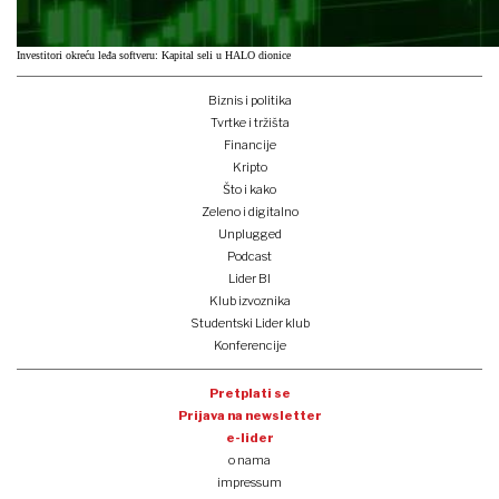
Investitori okreću leđa softveru: Kapital seli u HALO dionice
Biznis i politika
Tvrtke i tržišta
Financije
Kripto
Što i kako
Zeleno i digitalno
Unplugged
Podcast
Lider BI
Klub izvoznika
Studentski Lider klub
Konferencije
Pretplati se
Prijava na newsletter
e-lider
o nama
impressum