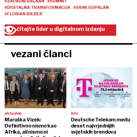
#ZAPADNI BALKAN
#SUMMIT
#DIGITALNA TRANSFORMACIJA
#SRINI GOPALAN
#FLORIAN BIEBER
čitajte lider u digitalnom izdanju
vezani članci
aktualno
info
Maruška Vizek:
Deutsche Telekom među
Definitivno nismo kao
deset najvrjednijih
Afrika, ali nismo ni
svjetskih brendova