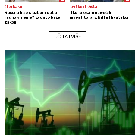
što i kako
tvrtke i tržišta
Računa li se službeni put u
Tko je osam najvećih
radno vrijeme? Evo što kaže
investitora iz BiH u Hrvatskoj
zakon
UČITAJ VIŠE