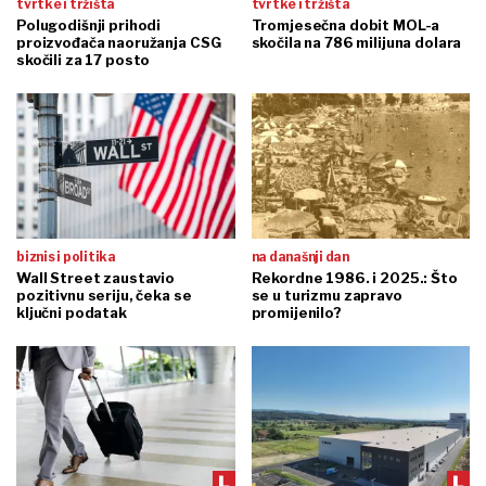
tvrtke i tržišta
tvrtke i tržišta
Polugodišnji prihodi
Tromjesečna dobit MOL-a
proizvođača naoružanja CSG
skočila na 786 milijuna dolara
skočili za 17 posto
biznis i politika
na današnji dan
Wall Street zaustavio
Rekordne 1986. i 2025.: Što
pozitivnu seriju, čeka se
se u turizmu zapravo
ključni podatak
promijenilo?