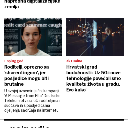
napredna digitalizacijska
zemlja
unplugged
aktualno
Roditelji, oprezno sa
Hrvatski grad
'sharentingom', jer
budućnosti: 'Uz 5G i nove
posljedice mogu biti
tehnologije povećali smo
brutalne
kvalitetu života u gradu.
Evo kako'
U svojoj uznemirujućoj kampanji
'A Message from Ella' Deutsche
Telekom otvara oči roditeljima i
suočava ih s posljedicama
dijeljenja sadržaja na internetu