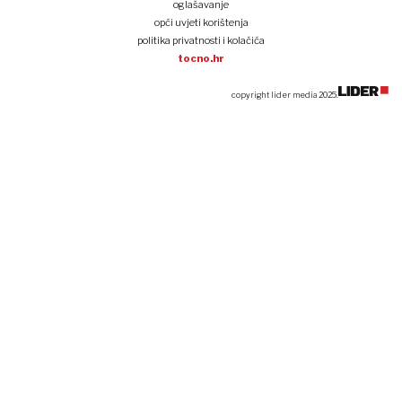
oglašavanje
opći uvjeti korištenja
politika privatnosti i kolačića
tocno.hr
copyright lider media 2025.