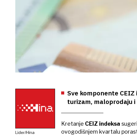
Sve komponente CEIZ ind
turizam, maloprodaju i
Kretanje
CEIZ indeksa
suger
ovogodišnjem kvartalu porast
Lider/Hina