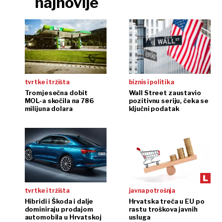
najnovije
tvrtke i tržišta
biznis i politika
Tromjesečna dobit
Wall Street zaustavio
MOL-a skočila na 786
pozitivnu seriju, čeka se
milijuna dolara
ključni podatak
tvrtke i tržišta
javna potrošnja
Hibridi i Škoda i dalje
Hrvatska treća u EU po
dominiraju prodajom
rastu troškova javnih
automobila u Hrvatskoj
usluga