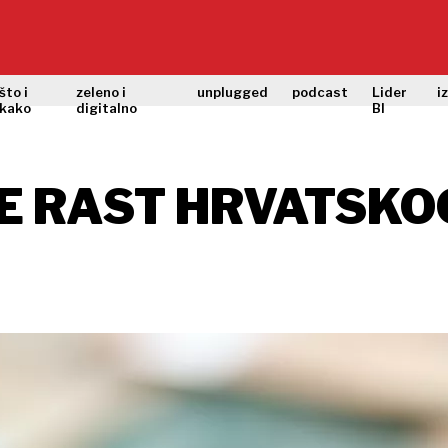
što i
zeleno i
unplugged
podcast
Lider
i
kako
digitalno
BI
E RAST HRVATSKOG