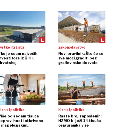
vrtke i tržišta
zakonodavstvo
Tko je osam najvećih
Novi pravilnik: Što će se
nvestitora iz BiH u
sve moći graditi bez
Hrvatskoj
građevinske dozvole
iznis i politika
biznis i politika
Više od sedam tisuća
Raste broj zaposlenih:
nepravilnosti otkriveno
HZMO bilježi 14 tisuća
u inspekcijskim
osiguranika više