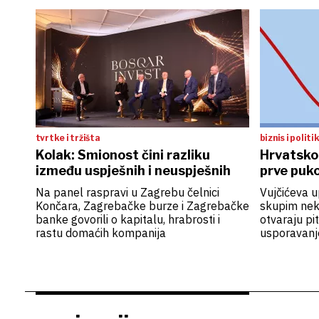
tvrtke i tržišta
biznis i politi
Kolak: Smionost čini razliku
Hrvatsko
između uspješnih i neuspješnih
prve puk
Na panel raspravi u Zagrebu čelnici
Vujčićeva u
Končara, Zagrebačke burze i Zagrebačke
skupim nekr
banke govorili o kapitalu, hrabrosti i
otvaraju pi
rastu domaćih kompanija
usporavanj