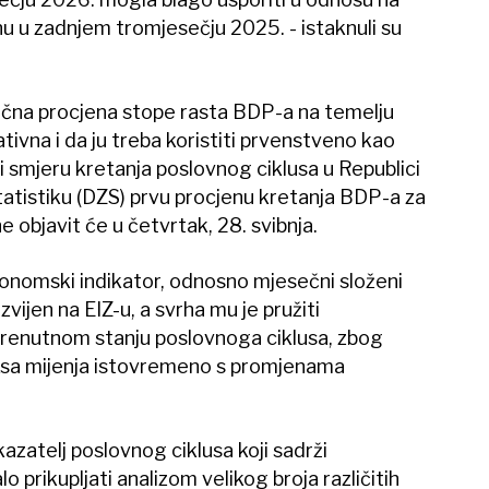
u u zadnjem tromjesečju 2025. - istaknuli su
sečna procjena stope rasta BDP-a na temelju
ativna i da ju treba koristiti prvenstveno kao
i smjeru kretanja poslovnog ciklusa u Republici
tatistiku (DZS) prvu procjenu kretanja BDP-a za
 objavit će u četvrtak, 28. svibnja.
konomski indikator, odnosno mjesečni složeni
vijen na EIZ-u, a svrha mu je pružiti
renutnom stanju poslovnoga ciklusa, zbog
ksa mijenja istovremeno s promjenama
kazatelj poslovnog ciklusa koji sadrži
lo prikupljati analizom velikog broja različitih