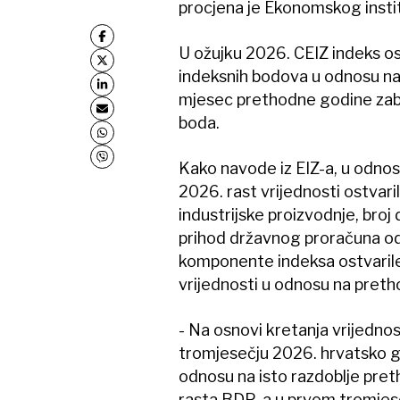
procjena je Ekonomskog instit
U ožujku 2026. CEIZ indeks os
indeksnih bodova u odnosu na 
mjesec prethodne godine zabi
boda.
Kako navode iz EIZ-a, u odnos
2026. rast vrijednosti ostvar
industrijske proizvodnje, broj 
prihod državnog proračuna od
komponente indeksa ostvarile 
vrijednosti u odnosu na preth
- Na osnovi kretanja vrijedno
tromjesečju 2026. hrvatsko g
odnosu na isto razdoblje pret
rasta BDP-a u prvom tromjese