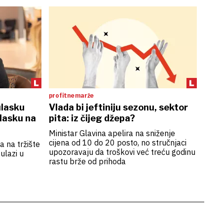
profitne marže
ulasku
Vlada bi jeftiniju sezonu, sektor
zlasku na
pita: iz čijeg džepa?
Ministar Glavina apelira na sniženje
cijena od 10 do 20 posto, no stručnjaci
a na tržište
upozoravaju da troškovi već treću godinu
ulazi u
rastu brže od prihoda