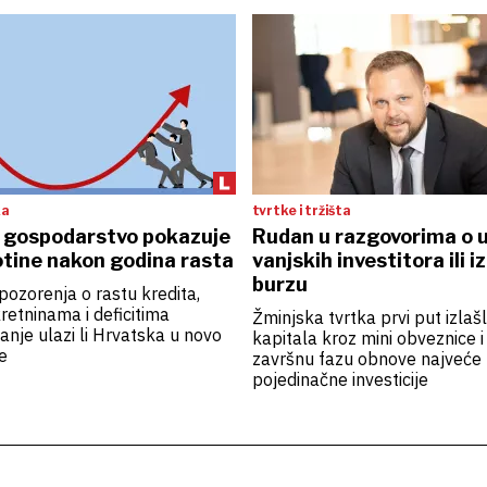
ka
tvrtke i tržišta
 gospodarstvo pokazuje
Rudan u razgovorima o 
otine nakon godina rasta
vanjskih investitora ili i
burzu
pozorenja o rastu kredita,
etninama i deficitima
Žminjska tvrtka prvi put izlašl
tanje ulazi li Hrvatska u novo
kapitala kroz mini obveznice i 
e
završnu fazu obnove najveće
pojedinačne investicije