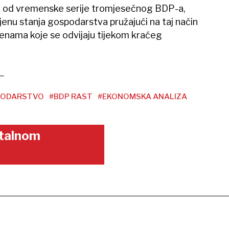
iku od vremenske serije tromjesečnog BDP-a,
enu stanja gospodarstva pružajući na taj način
jenama koje se odvijaju tijekom kraćeg
PODARSTVO
#BDP RAST
#EKONOMSKA ANALIZA
gitalnom