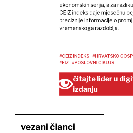
ekonomskih serija, a za razl
CEIZ indeks daje mjesečnu ocj
preciznije informacije o prom
vremenskoga razdoblja.
#CEIZ INDEKS
#HRVATSKO GOS
#EIZ
#POSLOVNI CIKLUS
čitajte lider u di
izdanju
vezani članci