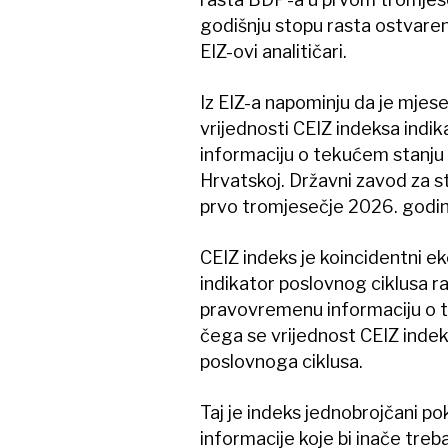
godišnju stopu rasta ostvaren
EIZ-ovi analitičari.
Iz EIZ-a napominju da je mje
vrijednosti CEIZ indeksa indik
informaciju o tekućem stanju 
Hrvatskoj. Državni zavod za s
prvo tromjesečje 2026. godine
CEIZ indeks je koincidentni e
indikator poslovnog ciklusa raz
pravovremenu informaciju o t
čega se vrijednost CEIZ inde
poslovnoga ciklusa.
Taj je indeks jednobrojčani po
informacije koje bi inače treba