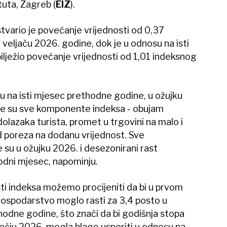
uta, Zagreb (
EIZ
).
tvario je povećanje vrijednosti od 0,37
veljaču 2026. godine, dok je u odnosu na isti
lježio povećanje vrijednosti od 1,01 indeksnog
u na isti mjesec prethodne godine, u ožujku
ile su sve komponente indeksa - obujam
dolazaka turista, promet u trgovini na malo i
 poreza na dodanu vrijednost. Sve
su u ožujku 2026. i desezonirani rast
odni mjesec, napominju.
sti indeksa možemo procijeniti da bi u prvom
ospodarstvo moglo rasti za 3,4 posto u
hodne godine, što znači da bi godišnja stopa
čju 2026. mogla blago usporiti u odnosu na