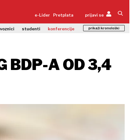
e-Lider
Pretplata
prijavi se
prikaži kronološki
zvoznici
studenti
konferencije
 BDP-A OD 3,4