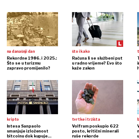
na današnji dan
što i kako
t
Rekordne 1986. i 2025.:
Računa li se službeni put
Što se u turizmu
u radno vrijeme? Evo što
i
zapravo promijenilo?
kaže zakon
kripto
tvrtke i tržišta
b
Intesa Sanpaolo
Volfram poskupio 622
smanjuje izloženost
posto, kritični minerali
bitcoinu dok kupuje
ruše rekorde