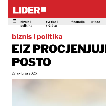
biznis i
tvrtke i
financije
kripto
politika
tržišta
biznis i politika
EIZ PROCJENJUJ
POSTO
27. svibnja 2026.