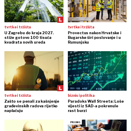
tvrtke i tržišta
tvrtke i tržišta
U Zagrebu do kraja 2027.
Provectus nakon Hrvatske i
stiže gotovo 100 tisuća
Bugarske širi poslovanje i u
kvadrata novih ureda
Rumunjsku
tvrtke i tržišta
biznis i politika
Zašto se penali za kašnjenje
Paradoks Wall Streeta: Loše
građevinskih radova rijetko
vijesti iz SAD-a pokrenule
naplaćuju
rast burzi