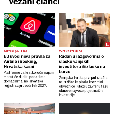
vezani članci
biznis i politika
tvrtke i tržišta
EU uvodi nova pravila za
Rudan u razgovorima o
Airbnb i Booking,
ulasku vanjskih
Hrvatska kasni
investitora ili izlasku na
burzu
Platforme za kratkoročni najam
morat će dijeliti podatke o
Žminjska tvrtka prvi put izlašla
domaćinima, no Hrvatska
na tržište kapitala kroz mini
registraciju uvodi tek 2027.
obveznice i ulazi u završnu fazu
obnove najveće pojedinačne
investicije