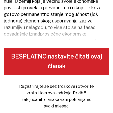
nule. U zemlji koja je većinu svoje ekonomske
povijesti provela u previranjima i u kojoj je kriza
gotovo permanentno stanje mogućnost (još
jednoga) ekonomskog usporavanja izaziva
razumljivu nelagodu, to više što se na fasadi
dosadašnje iznadprosječne ekonomske
ekspanzije već neko vrijeme vide prve pukotine.
BESPLATNO nastavite čitati ovaj
članak
Registrirajte se bez troškova i otvorite
vrata Liderova sadržaja. Prvih 5
zaključanih članaka vam poklanjamo
svaki mjesec.