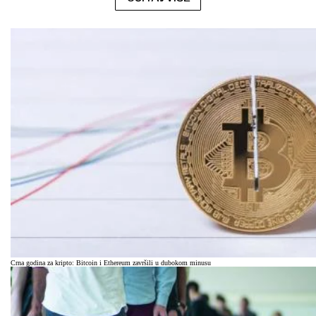
Crna godina za kripto: Bitcoin i Ethereum završili u dubokom minusu