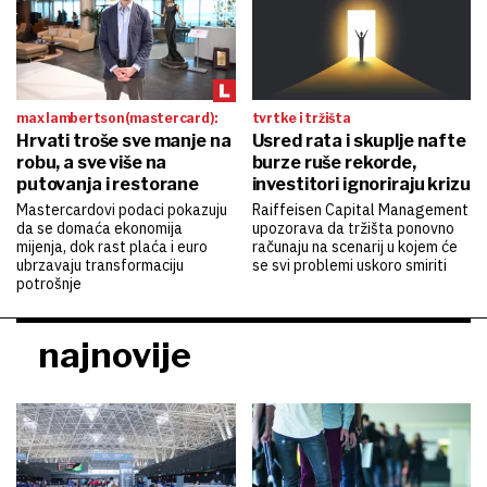
max lambertson (mastercard):
tvrtke i tržišta
Hrvati troše sve manje na
Usred rata i skuplje nafte
robu, a sve više na
burze ruše rekorde,
putovanja i restorane
investitori ignoriraju krizu
Mastercardovi podaci pokazuju
Raiffeisen Capital Management
da se domaća ekonomija
upozorava da tržišta ponovno
mijenja, dok rast plaća i euro
računaju na scenarij u kojem će
ubrzavaju transformaciju
se svi problemi uskoro smiriti
potrošnje
najnovije