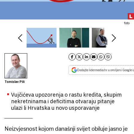
foto
Dodajte lidermedia.hr u omiljeni Google i
Tomislav Pili
Vujčićeva upozorenja o rastu kredita, skupim
nekretninama i deficitima otvaraju pitanje
ulazi li Hrvatska u novo usporavanje
Neizvjesnost kojom današnji svijet obiluje jasno je