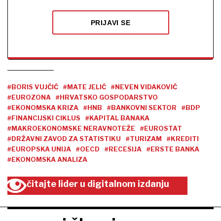
PRIJAVI SE
#BORIS VUJČIĆ
#MATE JELIĆ
#NEVEN VIDAKOVIĆ
#EUROZONA
#HRVATSKO GOSPODARSTVO
#EKONOMSKA KRIZA
#HNB
#BANKOVNI SEKTOR
#BDP
#FINANCIJSKI CIKLUS
#KAPITAL BANAKA
#MAKROEKONOMSKE NERAVNOTEŽE
#EUROSTAT
#DRŽAVNI ZAVOD ZA STATISTIKU
#TURIZAM
#KREDITI
#EUROPSKA UNIJA
#OECD
#RECESIJA
#ERSTE BANKA
#EKONOMSKA ANALIZA
čitajte lider u digitalnom izdanju