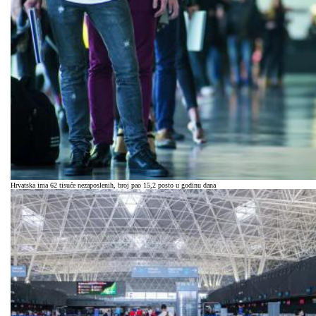
Hrvatska ima 62 tisuće nezaposlenih, broj pao 15,2 posto u godinu dana