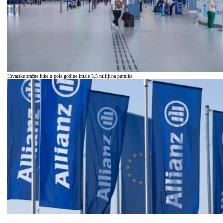
Hrvatske zračne luke u pola godine imale 5,5 milijuna putnika