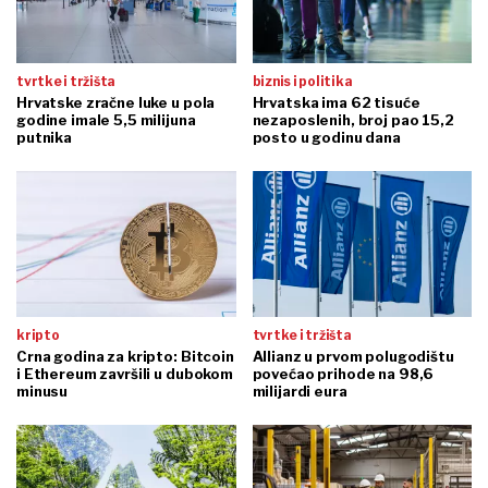
tvrtke i tržišta
biznis i politika
Hrvatske zračne luke u pola
Hrvatska ima 62 tisuće
godine imale 5,5 milijuna
nezaposlenih, broj pao 15,2
putnika
posto u godinu dana
kripto
tvrtke i tržišta
Crna godina za kripto: Bitcoin
Allianz u prvom polugodištu
i Ethereum završili u dubokom
povećao prihode na 98,6
minusu
milijardi eura