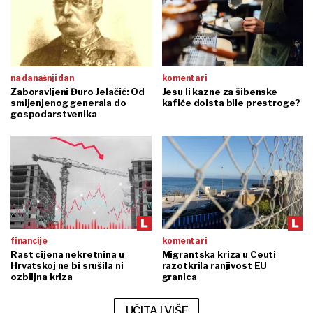
na današnji dan
komentari
Zaboravljeni Đuro Jelačić: Od
Jesu li kazne za šibenske
smijenjenog generala do
kafiće doista bile prestroge?
gospodarstvenika
financije
komentari
Rast cijena nekretnina u
Migrantska kriza u Ceuti
Hrvatskoj ne bi srušila ni
razotkrila ranjivost EU
ozbiljna kriza
granica
UČITAJ VIŠE