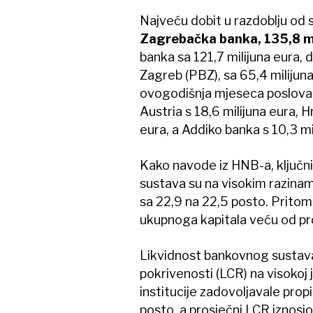
Najveću dobit u razdoblju od s
Zagrebačka banka, 135,8 mi
banka sa 121,7 milijuna eura, d
Zagreb (PBZ), sa 65,4 milijuna
ovogodišnja mjeseca poslovala
Austria s 18,6 milijuna eura, 
eura, a Addiko banka s 10,3 mi
Kako navode iz HNB-a, ključni
sustava su na visokim razinam
sa 22,9 na 22,5 posto. Pritom,
ukupnoga kapitala veću od p
Likvidnost bankovnog sustava
pokrivenosti (LCR) na visokoj 
institucije zadovoljavale pro
posto, a prosječni LCR iznosio