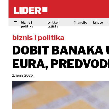
biznis i
tvrtke i
financije
kripto
politika
tržišta
biznis i politika
DOBIT BANAKA 
EURA, PREDVOD
2. lipnja 2026.