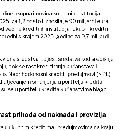
ine ukupna imovina kreditnih institucija
25. za 1,2 posto i iznosila je 90 milijardi eura.
 većine kreditnih institucija. Ukupni krediti i
poredbi s krajem 2025. godine za 0,7 milijardi
ikvidna sredstva, to jest sredstva kod središnje
nju, dok se rast kreditiranja kućanstava i
vio. Neprihodonosni krediti i predujmovi (NPL)
od utjecanjem smanjenja u portfelju kredita
 su se u portfelju kredita kućanstvima blago
rast prihoda od naknada i provizija
a u ukupnim kreditima i predujmovima na kraju