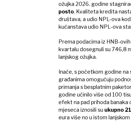
ožujka 2026. godine stagnira
posto
. Kvaliteta kredita nast
društava, a udio NPL-ova kod 
kućanstava udio NPL-ova stag
Prema podacima iz HNB-ovih t
kvartalu dosegnuli su 746,8 mi
lanjskog ožujka.
Inače, s početkom godine na 
građanima omogućuju podnoše
primanja s besplatnim paketom
godine učinilo više od 100 tis
efekt na pad prihoda banaka od
mjeseca iznosili su
ukupno 21
eura više no u istom lanjskom