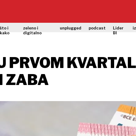
što i
zeleno i
unplugged
podcast
Lider
i
kako
digitalno
BI
U PRVOM KVARTAL
I ZABA