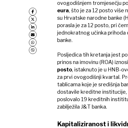
ovogodišnjem tromjesečju pos
eura
, što je za 12 posto viš
su Hrvatske narodne banke (H
porasla je za 12 posto, pri če
jednokratnog učinka prihoda 
banke.
Posljedica tih kretanja jest po
prinos na imovinu (ROA) iznosi
posto
, istaknuto je u HNB-
za prvi ovogodišnji kvartal. 
tablicama koje je središnja ba
dostavile kreditne institucije,
poslovalo 19 kreditnih institi
zabilježila J&T banka.
Kapitaliziranost i likv