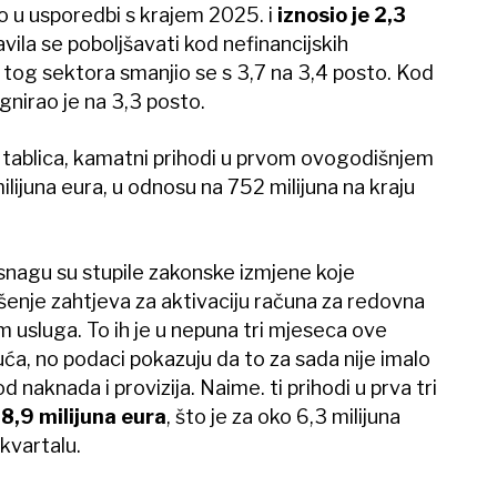
o u usporedbi s krajem 2025. i
iznosio je 2,3
avila se poboljšavati kod nefinancijskih
tog sektora smanjio se s 3,7 na 3,4 posto. Kod
nirao je na 3,3 posto.
ablica, kamatni prihodi u prvom ovogodišnjem
lijuna eura, u odnosu na 752 milijuna na kraju
snagu su stupile zakonske izmjene koje
nje zahtjeva za aktivaciju računa za redovna
 usluga. To ih je u nepuna tri mjeseca ove
uća, no podaci pokazuju da to za sada nije imalo
 naknada i provizija. Naime. ti prihodi u prva tri
8,9 milijuna eura
, što je za oko 6,3 milijuna
 kvartalu.