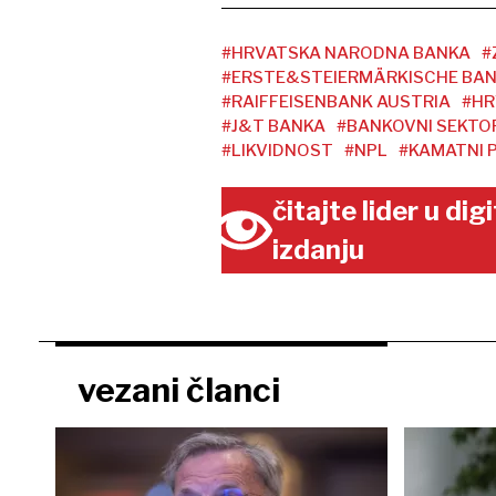
#HRVATSKA NARODNA BANKA
#
#ERSTE&STEIERMÄRKISCHE BA
#RAIFFEISENBANK AUSTRIA
#HR
#J&T BANKA
#BANKOVNI SEKTO
#LIKVIDNOST
#NPL
#KAMATNI 
čitajte lider u di
izdanju
vezani članci