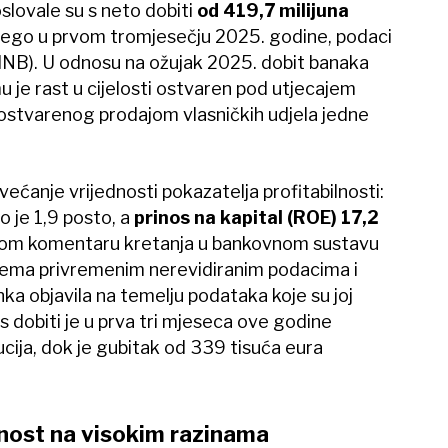
lovale su s neto dobiti
od 419,7 milijuna
e nego u prvom tromjesečju 2025. godine, podaci
NB). U odnosu na ožujak 2025. dobit banaka
mu je rast u cijelosti ostvaren pod utjecajem
ostvarenog prodajom vlasničkih udjela jedne
većanje vrijednosti pokazatelja profitabilnosti:
o je 1,9 posto, a
prinos na kapital (ROE) 17,2
ovom komentaru kretanja u bankovnom sustavu
Prema privremenim nerevidiranim podacima i
nka objavila na temelju podataka koje su joj
 s dobiti je u prva tri mjeseca ove godine
tucija, dok je gubitak od 339 tisuća eura
idnost na visokim razinama