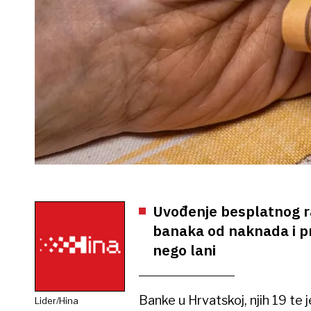
Uvođenje besplatnog ra
banaka od naknada i pro
nego lani
Banke u Hrvatskoj, njih 19 te
Lider/Hina