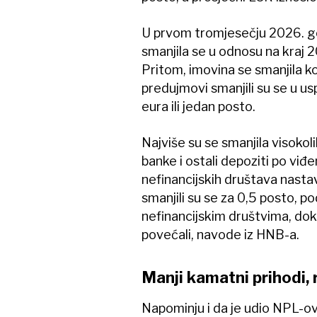
U prvom tromjesečju 2026. god
smanjila se u odnosu na kraj 20
Pritom, imovina se smanjila kod
predujmovi smanjili su se u us
eura ili jedan posto.
Najviše su se smanjila visokol
banke i ostali depoziti po viđe
nefinancijskih društava nasta
smanjili su se za 0,5 posto, p
nefinancijskim društvima, dok
povećali, navode iz HNB-a.
Manji kamatni prihodi, 
Napominju i da je udio NPL-ov