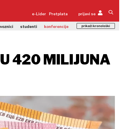
e-Lider
Pretplata
prijavi se
prikaži kronološki
zvoznici
studenti
konferencije
U 420 MILIJUNA