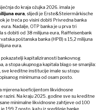
iječnja do kraja ožujka 2026. imala je
lijuna eura
, slijedi je Erste&Steiermärkische
ok je treća po visini dobiti Privredna banka
 eura. Nadalje, OTP banka je u prva tri
 s dobiti od 38 milijuna eura, Raiffeisenbank
Hrvatska poštanska banka (HPB) s 15,2 milijuna
lijuna eura.
 pokazatelji kapitaliziranosti bankovnog
a, a stopa ukupnoga kapitala blago se smanjila:
 sve kreditne institucije imale su stopu
ropisanog minimuma od osam posto.
 mjerena koeficijentom likvidnosne
je razini. Na kraju 2025. godine sve su kreditne
pisane minimalne likvidnosne zahtjeve od 100
 je 199,7 posto, kažu iz središnje banke.